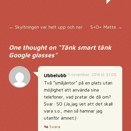
Inläggsnavigering
←
Skyltningen var helt upp och ner
S+O= Matte
→
One thought on “
Tänk smart tänk
Google glasses
”
5 november, 2014 kl. 21:05
Ubbelubb
Två ”småjäntor” på en plats utan
möjlighet att använda sina
telefoner, vad pratar de då om?
Svar: SO (Ja,jag vet att det skall
vara s.o., men så hamnar jag
utanför ämnet.)
Svara