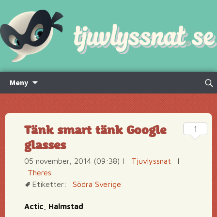
Hoppa
Sök
Meny
till
efte
innehåll
Tänk smart tänk Google
1
glasses
05 november, 2014 (09:38)
|
Tjuvlyssnat
|
Theres
Etiketter:
Södra Sverige
Actic, Halmstad