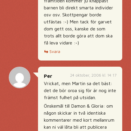
framtiden kommer ju knappast
barnen bli direkt smarta individer
osv osv. Skottpengar borde
utfästas :-) Men tack för garvet
dom gett oss, kanske de som
trots allt borde göra att dom ska
få leva vidare :-)
Svara
24 oktober, 2006 kl. 14:17
Per
Vrickat, men Martin sa det bäst:
det de bör oroa sig för är nog inte
främst fulhet på utsidan.
Önskemål till Damon & Gloria: om
någon skickar in två identiska
kommentarer med kort mellanrum
kan ni väl låta bli att publicera