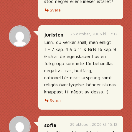
stod negrer eller kineser istället?
Svara
26 oktober, 2006 kl. 17:12
juristen
Linn: du verkar snäll, men enligt
TF 7 kap. 4 § p 11 & BrB 16 kap. 8
§ så är de egenskaper hos en
folkgrupp som inte får behandlas
negativt: ras, hudfärg,
nationellt/etniskt ursprung samt
religös övertygelse. bönder räknas
knappast till något av dessa. :)
Svara
29 oktober, 2006 kl. 15:12
sofia