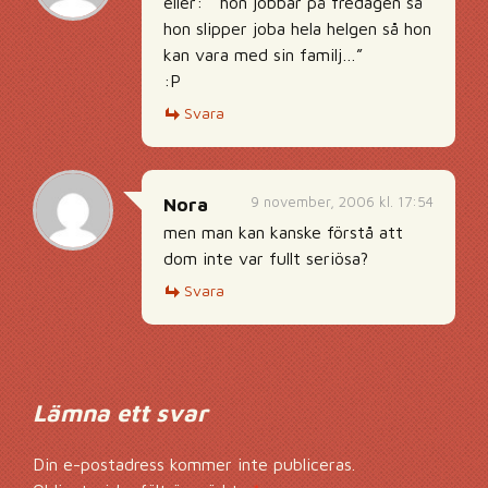
eller: ” hon jobbar på fredagen så
hon slipper joba hela helgen så hon
kan vara med sin familj…”
:P
Svara
9 november, 2006 kl. 17:54
Nora
men man kan kanske förstå att
dom inte var fullt seriösa?
Svara
Lämna ett svar
Din e-postadress kommer inte publiceras.