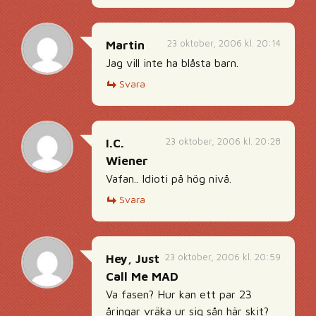
23 oktober, 2006 kl. 20:14
Martin
Jag vill inte ha blåsta barn.
Svara
23 oktober, 2006 kl. 20:28
I.C.
Wiener
Vafan.. Idioti på hög nivå.
Svara
23 oktober, 2006 kl. 20:59
Hey, Just
Call Me MAD
Va fasen? Hur kan ett par 23
åringar vräka ur sig sån här skit?