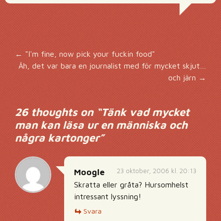
Inläggsnavigering
←
"I'm fine, now pick your fuckin food"
Äh, det var bara en journalist med för mycket skjut…
och järn
→
26 thoughts on “
Tänk vad mycket
man kan läsa ur en människa och
några kartonger
”
23 oktober, 2006 kl. 20:13
Moogle
Skratta eller gråta? Hursomhelst
intressant lyssning!
Svara