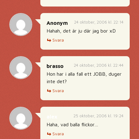
24 oktober, 2006 kl. 22:14
Anonym
Hahah, det är ju där jag bor xD
Svara
24 oktober, 2006 kl. 22:44
brasso
Hon har i alla fall ett JOBB, duger
inte det?
Svara
25 oktober, 2006 kl. 19:24
alex
Haha, vad balla flickor…
Svara