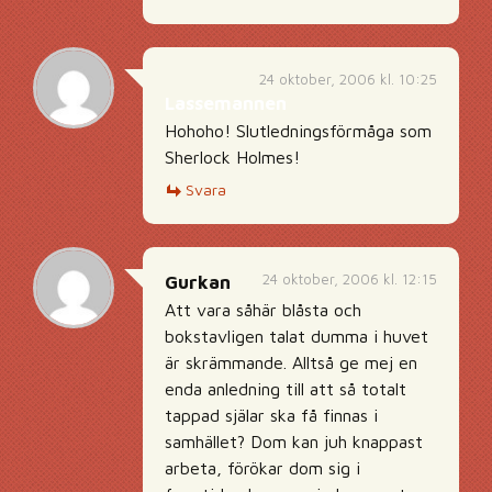
24 oktober, 2006 kl. 10:25
Lassemannen
Hohoho! Slutledningsförmåga som
Sherlock Holmes!
Svara
24 oktober, 2006 kl. 12:15
Gurkan
Att vara såhär blåsta och
bokstavligen talat dumma i huvet
är skrämmande. Alltså ge mej en
enda anledning till att så totalt
tappad själar ska få finnas i
samhället? Dom kan juh knappast
arbeta, förökar dom sig i