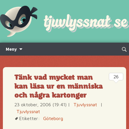
Hoppa
Sök
Meny
till
efte
innehåll
Tänk vad mycket man
26
kan läsa ur en människa
och några kartonger
23 oktober, 2006 (19:41)
|
Tjuvlyssnat
|
Tjuvlyssnat
Etiketter:
Göteborg