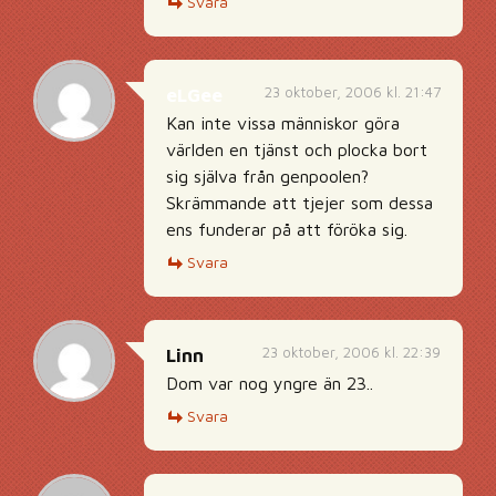
Svara
23 oktober, 2006 kl. 21:47
eLGee
Kan inte vissa människor göra
världen en tjänst och plocka bort
sig själva från genpoolen?
Skrämmande att tjejer som dessa
ens funderar på att föröka sig.
Svara
23 oktober, 2006 kl. 22:39
Linn
Dom var nog yngre än 23..
Svara