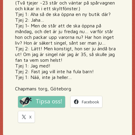
(Två tjejer ~23 står och väntar på spårvagnen
och kikar in i ett skyltfönster.)
Tjej 1: Aha så de ska öppna en ny butik där?
Tjej 2: Jaha…
Tjej 1- Men de står att de ska öppna på
måndag, och det är ju fredag nu… varför står
hon och packar upp varorna nu? Har hon inget
liv? Hon är säkert singel, sånt ser man ju…
Tjej 2: Lätt! Men konstigt, hon ser ju ändå bra
ut! Om jag är singel när jag är 35, så skulle jag
fan ta vem som helst!
Tjej 1: Jag med!
Tjej 2: Fast jag vill inte ha fula barn!
Tjej 1: Nää, inte ja heller…
Chapmans torg, Göteborg
Tipsa oss!
Facebook
X