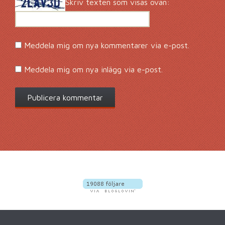
Skriv texten som visas ovan:
Meddela mig om nya kommentarer via e-post.
Meddela mig om nya inlägg via e-post.