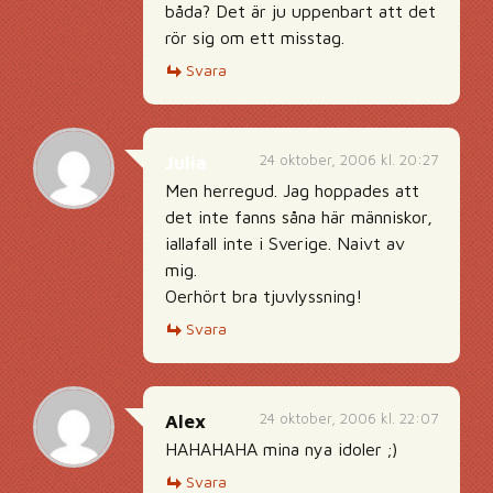
båda? Det är ju uppenbart att det
rör sig om ett misstag.
Svara
24 oktober, 2006 kl. 20:27
Julia
Men herregud. Jag hoppades att
det inte fanns såna här människor,
iallafall inte i Sverige. Naivt av
mig.
Oerhört bra tjuvlyssning!
Svara
24 oktober, 2006 kl. 22:07
Alex
HAHAHAHA mina nya idoler ;)
Svara