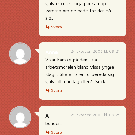
själva skulle börja packa upp
varorna om de hade tre dar på
sig..
Svara
24 oktober, 2006 kl. 09:24
Anna
Visar kanske på den usla
arbetsmoralen bland vissa yngre
idag… Ska affärer förbereda sig
själv till måndag eller?! Suck…
Svara
24 oktober, 2006 kl. 09:24
A
bönder…
Svara