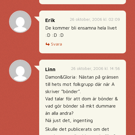
26 oktober, 2006 kl. 02:09
Erik
De kommer bli ensamna hela livet
:D :D :D
Svara
26 oktober, 2006 kl. 14:56
Linn
Damon&Gloria: Nästan på gränsen
till hets mot folkgrupp där när A
skriver ”bönder”.
Vad talar för att dom är bönder &
vad gör bönder så mkt dummare
än alla andra?
Nä just det, ingenting
Skulle det publicerats om det