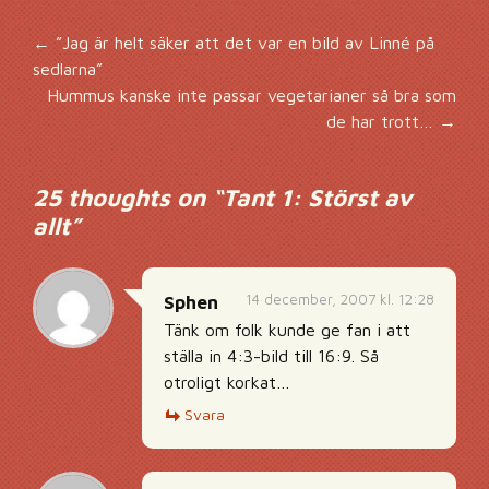
Inläggsnavigering
←
”Jag är helt säker att det var en bild av Linné på
sedlarna”
Hummus kanske inte passar vegetarianer så bra som
de har trott…
→
25 thoughts on “
Tant 1: Störst av
allt
”
14 december, 2007 kl. 12:28
Sphen
Tänk om folk kunde ge fan i att
ställa in 4:3-bild till 16:9. Så
otroligt korkat…
Svara