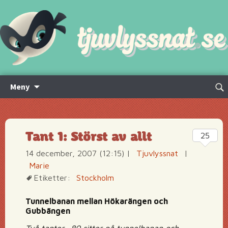
Hoppa
Sök
Meny
till
efte
innehåll
Tant 1: Störst av allt
25
14 december, 2007 (12:15)
|
Tjuvlyssnat
|
Marie
Etiketter:
Stockholm
Tunnelbanan mellan Hökarängen och
Gubbängen