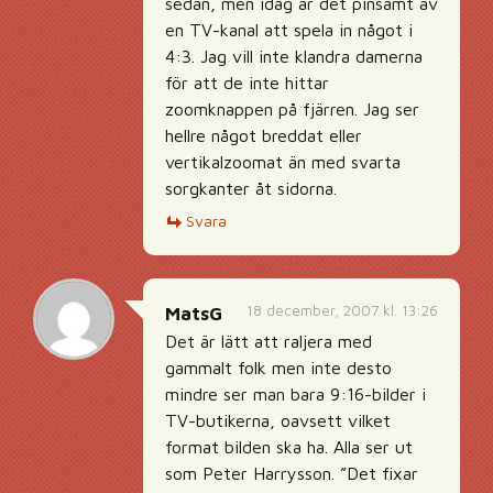
sedan, men idag är det pinsamt av
en TV-kanal att spela in något i
4:3. Jag vill inte klandra damerna
för att de inte hittar
zoomknappen på fjärren. Jag ser
hellre något breddat eller
vertikalzoomat än med svarta
sorgkanter åt sidorna.
Svara
18 december, 2007 kl. 13:26
MatsG
Det är lätt att raljera med
gammalt folk men inte desto
mindre ser man bara 9:16-bilder i
TV-butikerna, oavsett vilket
format bilden ska ha. Alla ser ut
som Peter Harrysson. ”Det fixar