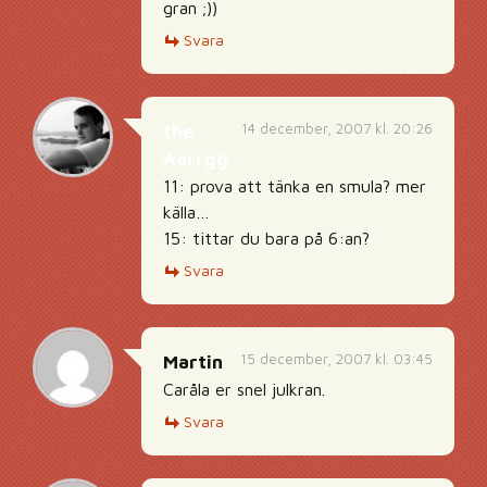
gran ;))
Svara
14 december, 2007 kl. 20:26
the
Aarrgg
11: prova att tänka en smula? mer
källa…
15: tittar du bara på 6:an?
Svara
15 december, 2007 kl. 03:45
Martin
Caråla er snel julkran.
Svara