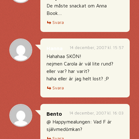
De måste snackat om Anna
Book…
Svara
14 december, 2007 kl. 15:57
Hanna
Hahahaa SKÖN!
nejmen Carola är väl lite rund?
eller var? har varit?
haha eller är jag helt lost? ;P
Svara
14 december, 2007 kl. 16:03
Bento
@ Happymealungen: Vad F är
självmedömkan?
Svara