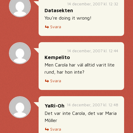
14 december, 2007 kl. 12:32
Datasekten
You’re doing it wrong!
Svara
14 december, 2007 kl. 12:44
Kempelito
Men Carola har väl alltid varit lite
rund, har hon inte?
Svara
14 december, 2007 kl. 12:48
YaRi-Oh
Det var inte Carola, det var Maria
Möller
Svara