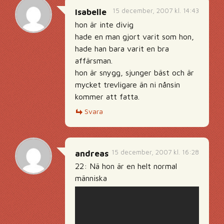
15 december, 2007 kl. 14:43
Isabelle
hon är inte divig
hade en man gjort varit som hon,
hade han bara varit en bra
affärsman.
hon är snygg, sjunger bäst och är
mycket trevligare än ni nånsin
kommer att fatta.
Svara
15 december, 2007 kl. 16:28
andreas
22: Nä hon är en helt normal
människa