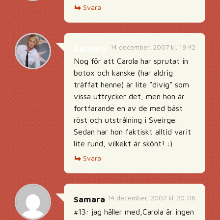
Svara
14 december, 2007 kl. 19:42
Zachary
Nog för att Carola har sprutat in
botox och kanske (har aldrig
träffat henne) är lite ”divig” som
vissa uttrycker det, men hon är
fortfarande en av de med bäst
röst och utstrålning i Sveirge.
Sedan har hon faktiskt alltid varit
lite rund, vilkekt är skönt! :)
Svara
14 december, 2007 kl. 20:06
Samara
#13: jag håller med,Carola är ingen