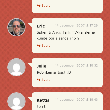
Svara
14 december, 2007 kl. 17:29
Eric
Sphen & Anki: Tänk TV-kanalerna
kunde börja sända i 16:9
Svara
14 december, 2007 kl. 18:32
Julie
Rubriken är bäst :D
Svara
14 december, 2007 kl. 18:43
Kattis
torrt.