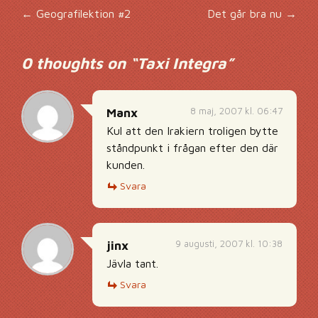
Inläggsnavigering
←
Geografilektion #2
Det går bra nu
→
0 thoughts on “
Taxi Integra
”
8 maj, 2007 kl. 06:47
Manx
Kul att den Irakiern troligen bytte
ståndpunkt i frågan efter den där
kunden.
Svara
9 augusti, 2007 kl. 10:38
jinx
Jävla tant.
Svara