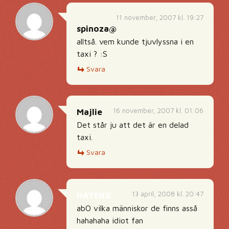
11 november, 2007 kl. 19:27
spinoza@
alltså. vem kunde tjuvlyssna i en
taxi ? :S
Svara
16 november, 2007 kl. 01:06
Majlie
Det står ju att det är en delad
taxi.
Svara
13 april, 2008 kl. 20:47
HATERZ
abO vilka människor de finns asså
hahahaha idiot fan