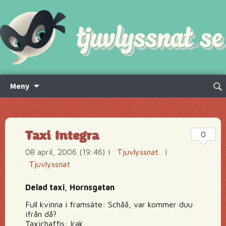
Hoppa
Sök
Meny
till
efte
innehåll
Taxi Integra
0
08 april, 2006 (19:46)
|
Tjuvlyssnat
|
Tjuvlyssnat
Delad taxi, Hornsgatan
Full kvinna i framsäte: Schåå, var kommer duu
ifrån då?
Taxichaffis: Irak