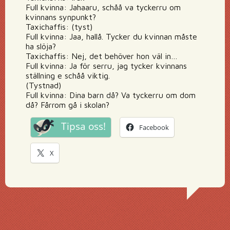
Full kvinna: Jahaaru, schåå va tyckerru om
kvinnans synpunkt?
Taxichaffis: (tyst)
Full kvinna: Jaa, hallå. Tycker du kvinnan måste
ha slöja?
Taxichaffis: Nej, det behöver hon väl in…
Full kvinna: Ja för serru, jag tycker kvinnans
ställning e schåå viktig.
(Tystnad)
Full kvinna: Dina barn då? Va tyckerru om dom
då? Fårrom gå i skolan?
Tipsa oss!
Facebook
X