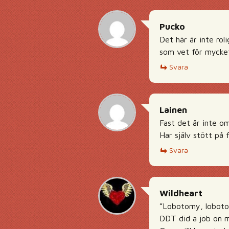
Pucko
Det här är inte rol
som vet för mycket.
Svara
Lainen
Fast det är inte o
Har själv stött på 
Svara
Wildheart
”Lobotomy, loboto
DDT did a job on m