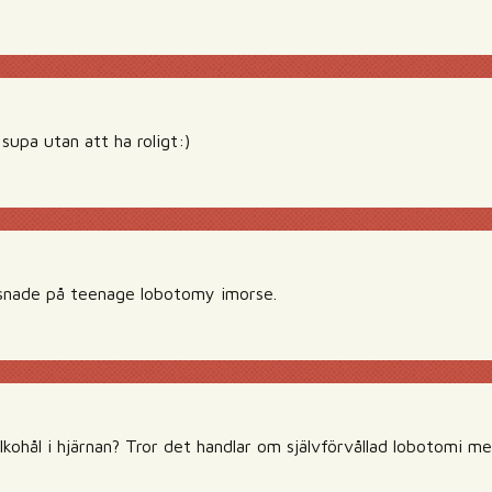
supa utan att ha roligt:)
yssnade på teenage lobotomy imorse.
lkohål i hjärnan? Tror det handlar om självförvållad lobotomi me