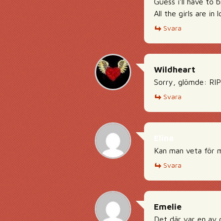
Guess i’ll have to 
All the girls are i
Svara
Wildheart
Sorry, glömde: RI
Svara
Elina
Kan man veta för 
Svara
Emelie
Det där var en av d