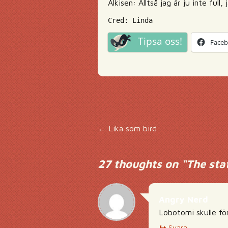
Alkisen: Alltså jag är ju inte ful
Cred: Linda
Tipsa oss!
Face
Inläggsnavigering
←
Lika som bird
27 thoughts on “
The sta
Angry Nerd
Lobotomi skulle f
Svara