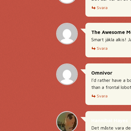
Svara
The Awesome M
Smart jäkla alkis! J
Svara
Omnivor
I’d rather have a b
than a frontal lob
Svara
Hannibal Hayes
Det måste vara den 