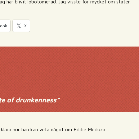
l, jag har blivit lobotomerad. Jag visste för mycket om staten.
book
X
te of drunkenness
”
örklara hur han kan veta något om Eddie Meduza…