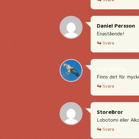
Daniel Persson
Enastående!
Svara
Everlasting
Finns det för myck
Svara
StoreBror
Lobotomi eller Alk
Svara