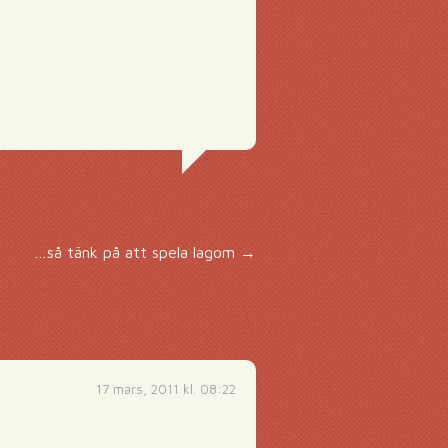
…så tänk på att spela lagom
→
17 mars, 2011 kl. 08:22