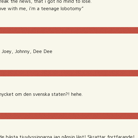
break the news, that i got no mind to lose.
n love with me, i’m a teenage lobotomy”
P Joey, Johnny, Dee Dee
mycket om den svenska staten?! hehe.
e bästa tjuvlyssingarna jag nånsin läst! Skrattar fortfarande!