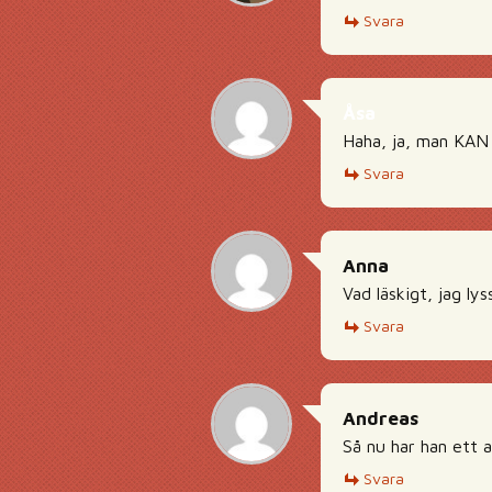
Svara
Åsa
Haha, ja, man KAN 
Svara
Anna
Vad läskigt, jag l
Svara
Andreas
Så nu har han ett a
Svara