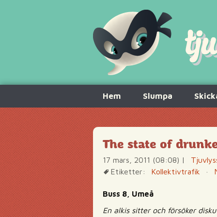
Hoppa
Hem
Slumpa
Skick
till
innehåll
The state of drunk
17 mars, 2011 (08:08)
|
Tjuvlys
Etiketter:
Kollektivtrafik
·
Buss 8, Umeå
En alkis sitter och försöker disk