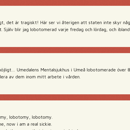
igt, det är tragiskt! Här ser vi återigen att staten inte skyr nå
 Själv blir jag lobotomerad varje fredag och lördag, och iblan
möjligt… Umedalens Mentalsjukhus i Umeå lobotomerade över 80
flera av dem inom mitt arbete i vården.
my, lobotomy, lobotomy.
e, now i am a real sickie.