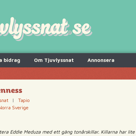
a bidrag
Om Tjuvlyssnat
Annonsera
enness
snat
|
Tapio
Norra Sverige
utera Eddie Meduza med ett gäng tonårskillar. Killarna har lite s