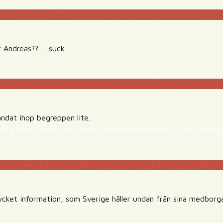
t Andreas?? ….suck
andat ihop begreppen lite.
dia.org/wiki/Lagen_om_omh%C3%A4ndertagande_av_berusade_
cket information, som Sverige håller undan från sina medborgare.