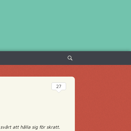
Sök
efter:
27
vårt att hålla sig för skratt.