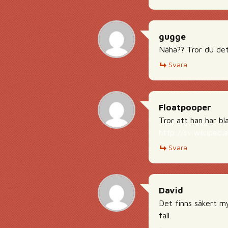
gugge
Nähä?? Tror du de
Svara
Floatpooper
Tror att han har bl
http://sv.wikipe
Svara
David
Det finns säkert my
fall.