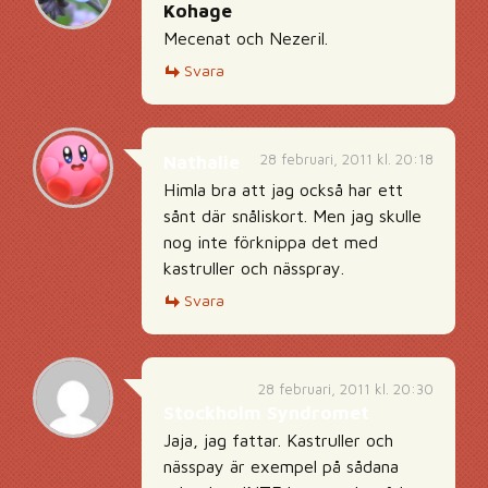
Kohage
Mecenat och Nezeril.
Svara
28 februari, 2011 kl. 20:18
Nathalie
Himla bra att jag också har ett
sånt där snåliskort. Men jag skulle
nog inte förknippa det med
kastruller och nässpray.
Svara
28 februari, 2011 kl. 20:30
Stockholm Syndromet
Jaja, jag fattar. Kastruller och
nässpay är exempel på sådana