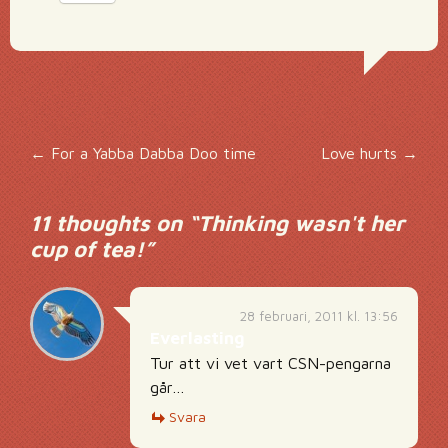
Inläggsnavigering
←
For a Yabba Dabba Doo time
Love hurts
→
11 thoughts on “
Thinking wasn't her
cup of tea!
”
28 februari, 2011 kl. 13:56
Everlasting
Tur att vi vet vart CSN-pengarna
går…
Svara