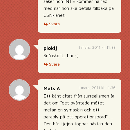
saker hon INTE kommer ha råd
med när hon ska betala tillbaka på
CSN-lånet.
Svara
1 mars, 2011 kl. 11:33
plokij
Snåliskort.. tihi ; )
Svara
1 mars, 2011 kl. 11:36
Mats A
Ett känt citat från surrealismen är
det om ”det oväntade mötet
mellan en symaskin och ett
paraply på ett operationsbord” …
Den här tjejen toppar nästan den