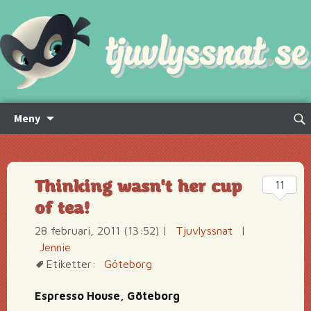
Hoppa
Sök
Meny
till
efte
innehåll
Thinking wasn't her cup
11
of tea!
28 februari, 2011 (13:52)
|
Tjuvlyssnat
|
Jennie
Etiketter:
Göteborg
Espresso House, Göteborg