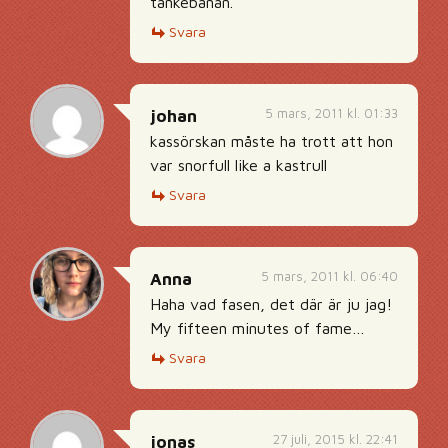
tankebanan.
Svara
5 mars, 2011 kl. 01:33
johan
kassörskan måste ha trott att hon
var snorfull like a kastrull
Svara
5 mars, 2011 kl. 06:40
Anna
Haha vad fasen, det där är ju jag!
My fifteen minutes of fame…
Svara
27 juli, 2015 kl. 22:41
jonas