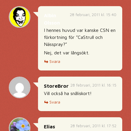
28 februari, 2011 kl. 15:40
Albin
Olsson
I hennes huvud var kanske CSN en
förkortning för ”CaStrull och
Nässpray?”
Nej, det var långsökt.
Svara
28 februari, 2011 kl. 16:15
StoreBror
Vill också ha snåliskort!
Svara
28 februari, 2011 kl. 17:52
Elias