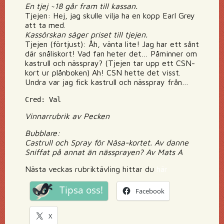
En tjej ~18 går fram till kassan.
Tjejen: Hej, jag skulle vilja ha en kopp Earl Grey
att ta med.
Kassörskan säger priset till tjejen.
Tjejen (förtjust): Åh, vänta lite! Jag har ett sånt
där snåliskort! Vad fan heter det… Påminner om
kastrull och nässpray? (Tjejen tar upp ett CSN-
kort ur plånboken) Ah! CSN hette det visst.
Undra var jag fick kastrull och nässpray från…
Cred: Val
Vinnarrubrik av Pecken
Bubblare:
Castrull och Spray för Näsa-kortet. Av danne
Sniffat på annat än nässprayen? Av Mats A
Nästa veckas rubriktävling hittar du
här
Tipsa oss!
Facebook
X