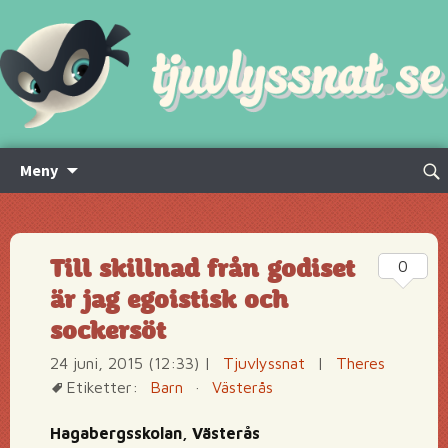
Hoppa
Sök
Meny
till
efte
innehåll
Till skillnad från godiset
0
är jag egoistisk och
sockersöt
24 juni, 2015 (12:33)
|
Tjuvlyssnat
|
Theres
Etiketter:
Barn
·
Västerås
Hagabergsskolan, Västerås