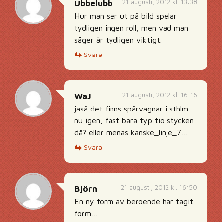
21 augusti, 2012 kl. 13:38
Ubbelubb
Hur man ser ut på bild spelar
tydligen ingen roll, men vad man
säger är tydligen viktigt.
Svara
21 augusti, 2012 kl. 16:16
WaJ
jaså det finns spårvagnar i sthlm
nu igen, fast bara typ tio stycken
då? eller menas kanske_linje_7…
Svara
21 augusti, 2012 kl. 16:50
Björn
En ny form av beroende har tagit
form…