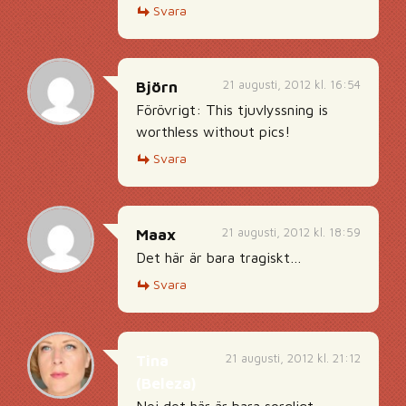
Svara
21 augusti, 2012 kl. 16:54
Björn
Förövrigt: This tjuvlyssning is
worthless without pics!
Svara
21 augusti, 2012 kl. 18:59
Maax
Det här är bara tragiskt…
Svara
21 augusti, 2012 kl. 21:12
Tina
(Beleza)