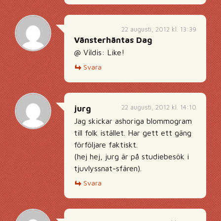
22 augusti, 2012 kl. 13:39
Vänsterhäntas Dag
@ Vildis: Like!
Svara
22 augusti, 2012 kl. 14:10
jurg
Jag skickar ashoriga blommogram
till folk istället. Har gett ett gäng
förföljare faktiskt.
(hej hej, jurg är på studiebesök i
tjuvlyssnat-sfären).
Svara