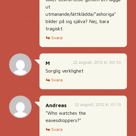
ut
utmanande/lättklädda/”ashoriga”
bilder på sig själva? Nej, bara
tragiskt.
Svara
22 augusti, 2012 kl. 00:53
M
Sorglig verklighet
Svara
22 augusti, 2012 kl. 01:13
Andreas
”Who watches the
eavesdroppers?”
Svara