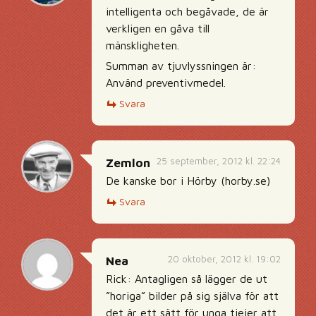
intelligenta och begåvade, de är
verkligen en gåva till
mänskligheten.
Summan av tjuvlyssningen är:
Använd preventivmedel.
Svara
25 september, 2012 kl. 22:24
Zemlon
De kanske bor i Hörby (horby.se)
Svara
20 oktober, 2012 kl. 19:02
Nea
Rick: Antagligen så lägger de ut
”horiga” bilder på sig själva för att
det är ett sätt för unga tjejer att