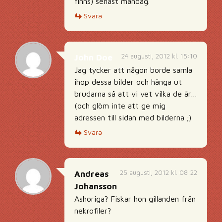
finns) senast måndag.
Svara
24 augusti, 2012 kl. 15:10
John Doe
Jag tycker att någon borde samla
ihop dessa bilder och hänga ut
brudarna så att vi vet vilka de är…
(och glöm inte att ge mig
adressen till sidan med bilderna ;)
Svara
25 augusti, 2012 kl. 08:22
Andreas
Johansson
Ashoriga? Fiskar hon gillanden från
nekrofiler?