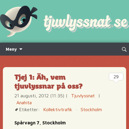
Hoppa
Sök
Meny
till
efte
innehåll
Tjej 1: Äh, vem
29
tjuvlyssnar på oss?
21 augusti, 2012 (11:35)
|
Tjuvlyssnat
|
Anahita
Etiketter:
Kollektivtrafik
·
Stockholm
Spårvagn 7, Stockholm