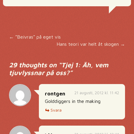
Inläggsnavigering
←
”Beivras” på eget vis
Hans teori var helt åt skogen
→
29 thoughts on “
Tjej 1: Äh, vem
tjuvlyssnar på oss?
”
21 augusti, 2012 kl. 11:42
rontgen
Golddiggers in the making
Svara