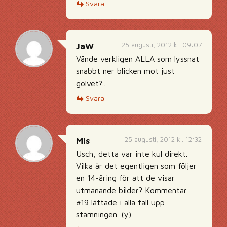
Svara
25 augusti, 2012 kl. 09:07
JaW
Vände verkligen ALLA som lyssnat
snabbt ner blicken mot just
golvet?..
Svara
25 augusti, 2012 kl. 12:32
Mis
Usch, detta var inte kul direkt.
Vilka är det egentligen som följer
en 14-åring för att de visar
utmanande bilder? Kommentar
#19 lättade i alla fall upp
stämningen. (y)