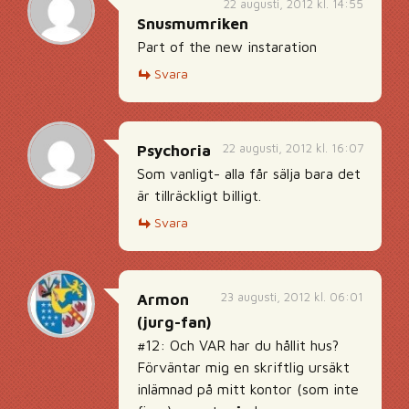
22 augusti, 2012 kl. 14:55
Snusmumriken
Part of the new instaration
Svara
22 augusti, 2012 kl. 16:07
Psychoria
Som vanligt- alla får sälja bara det
är tillräckligt billigt.
Svara
23 augusti, 2012 kl. 06:01
Armon
(jurg-fan)
#12: Och VAR har du hållit hus?
Förväntar mig en skriftlig ursäkt
inlämnad på mitt kontor (som inte