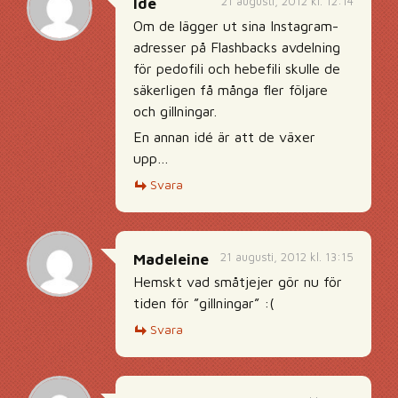
21 augusti, 2012 kl. 12:14
Idé
Om de lägger ut sina Instagram-
adresser på Flashbacks avdelning
för pedofili och hebefili skulle de
säkerligen få många fler följare
och gillningar.
En annan idé är att de växer
upp…
Svara
21 augusti, 2012 kl. 13:15
Madeleine
Hemskt vad småtjejer gör nu för
tiden för ”gillningar” :(
Svara