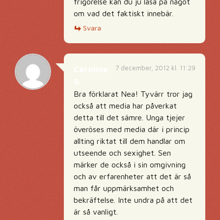
frigörelse kan du ju läsa på något
om vad det faktiskt innebär.
Svara
7 december, 2012 kl. 11:29
Caroline
G
Bra förklarat Nea! Tyvärr tror jag
också att media har påverkat
detta till det sämre. Unga tjejer
överöses med media där i princip
allting riktat till dem handlar om
utseende och sexighet. Sen
märker de också i sin omgivning
och av erfarenheter att det är så
man får uppmärksamhet och
bekräftelse. Inte undra på att det
är så vanligt.