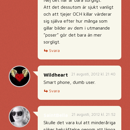
Nej det här är bara sorgligt.
Att det dessutom är sjukt vanligt
och att tjejer OCH killar värderar
sig själva efter hur många som
gillar bilder av dem i utmanande
”poser” gör det bara än mer
sorgligt.
Svara
21 augusti, 2012 kl. 21:40
Wildheart
Smart phone, dumb user.
Svara
21 augusti, 2012 kl. 21:52
SaintBella
Skulle det vara kul att minderåriga
söker bekräftelse genom att lägga