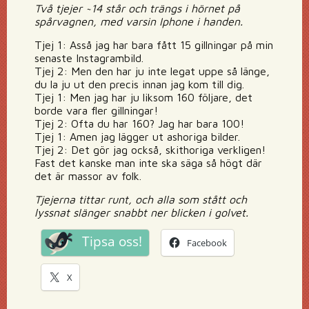
Två tjejer ~14 står och trängs i hörnet på
spårvagnen, med varsin Iphone i handen.
Tjej 1: Asså jag har bara fått 15 gillningar på min
senaste Instagrambild.
Tjej 2: Men den har ju inte legat uppe så länge,
du la ju ut den precis innan jag kom till dig.
Tjej 1: Men jag har ju liksom 160 följare, det
borde vara fler gillningar!
Tjej 2: Ofta du har 160? Jag har bara 100!
Tjej 1: Amen jag lägger ut ashoriga bilder.
Tjej 2: Det gör jag också, skithoriga verkligen!
Fast det kanske man inte ska säga så högt där
det är massor av folk.
Tjejerna tittar runt, och alla som stått och
lyssnat slänger snabbt ner blicken i golvet.
Tipsa oss!
Facebook
X