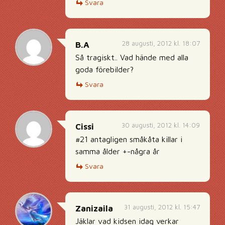
Svara
28 augusti, 2012 kl. 18:07
B.A
Så tragiskt.. Vad hände med alla
goda förebilder?
Svara
30 augusti, 2012 kl. 14:09
Cissi
#21 antagligen småkåta killar i
samma ålder +-några år
Svara
31 augusti, 2012 kl. 15:47
Zanizaila
Jäklar vad kidsen idag verkar