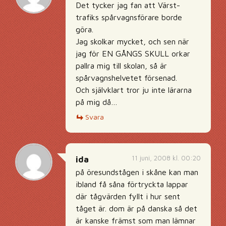
Det tycker jag fan att Värst-
trafiks spårvagnsförare borde
göra.
Jag skolkar mycket, och sen när
jag för EN GÅNGS SKULL orkar
pallra mig till skolan, så är
spårvagnshelvetet försenad.
Och självklart tror ju inte lärarna
på mig då…
Svara
11 juni, 2008 kl. 00:20
ida
på öresundstågen i skåne kan man
ibland få såna förtryckta lappar
där tågvärden fyllt i hur sent
tåget är. dom är på danska så det
är kanske främst som man lämnar