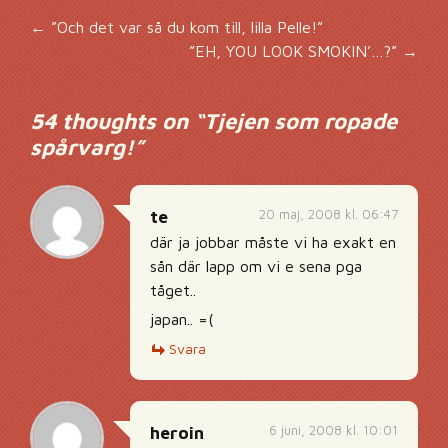
Inläggsnavigering
←
”Och det var så du kom till, lilla Pelle!”
”EH, YOU LOOK SMOKIN’…?”
→
54 thoughts on “
Tjejen som ropade
spårvarg!
”
20 maj, 2008 kl. 06:47
te
där ja jobbar måste vi ha exakt en
sån där lapp om vi e sena pga
tåget..
japan.. =(
Svara
6 juni, 2008 kl. 10:01
heroin