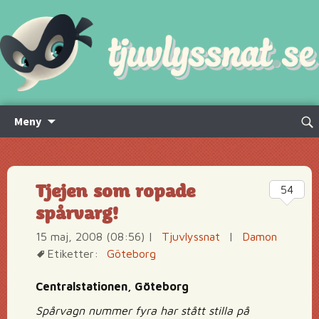
Hoppa
Sök
Meny
till
efte
innehåll
Tjejen som ropade
54
spårvarg!
15 maj, 2008 (08:56)
|
Tjuvlyssnat
|
Damon
Etiketter:
Göteborg
Centralstationen, Göteborg
Spårvagn nummer fyra har stått stilla på