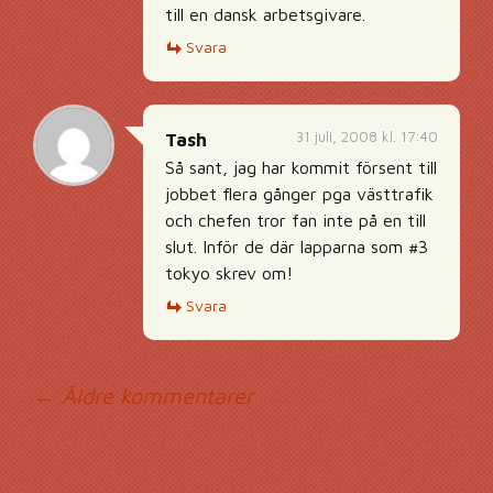
till en dansk arbetsgivare.
Svara
31 juli, 2008 kl. 17:40
Tash
Så sant, jag har kommit försent till
jobbet flera gånger pga västtrafik
och chefen tror fan inte på en till
slut. Inför de där lapparna som #3
tokyo skrev om!
Svara
Kommentarsnavig
← Äldre kommentarer