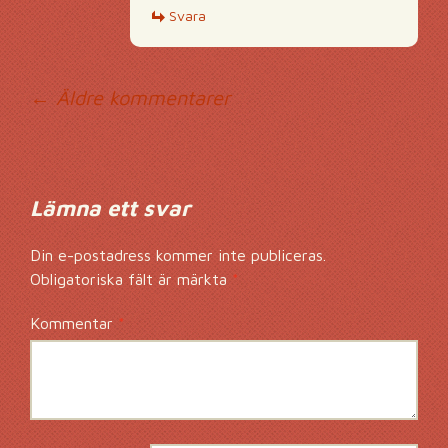
Svara
Kommentarsnavig
← Äldre kommentarer
Lämna ett svar
Din e-postadress kommer inte publiceras.
Obligatoriska fält är märkta
*
Kommentar
*