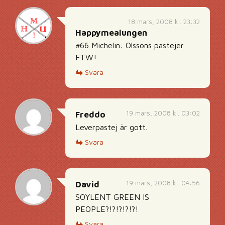
18 mars, 2008 kl. 23:32
Happymealungen
#66 Michelin: Olssons pastejer
FTW!
Svara
19 mars, 2008 kl. 03:02
Freddo
Leverpastej är gott.
Svara
19 mars, 2008 kl. 04:56
David
SOYLENT GREEN IS
PEOPLE?!?!?!?!?!
Svara