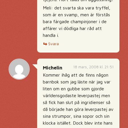
Meli: det svarta ska vara tryffel,
som är en svamp, men är förstås
bara färgade champinjoner i de
affärer vi dödliga har råd att
handla i.
Svara
18 mars, 2008 kl. 21:51
Michelin
Kommer ihåg att de finns någon
barnbok som jag läste när jag var
liten om en gubbe som gjorde
världensgodaste leverpastej men
så fick han slut på ingridienser så
då började han göra leverpastej av
sina strumpor, sina sopor och sin
klocka istället. Dock blev inte hans