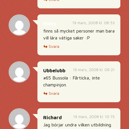
19 mars, 2008 kl. 08:53
Nikky
finns så mycket personer man bara
vill lära vätiga saker :P
Svara
19 mars, 2008 kl. 09:21
Ubbelubb
#65 Bussola : Fårticka, inte
champinjon.
Svara
19 mars, 2008 kl. 10:15
Richard
Jag börjar undra vilken utbildning