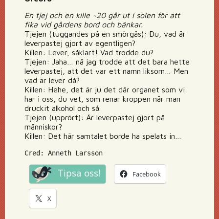
En tjej och en kille ~20 går ut i solen för att
fika vid gårdens bord och bänkar.
Tjejen (tuggandes på en smörgås): Du, vad är
leverpastej gjort av egentligen?
Killen: Lever, såklart! Vad trodde du?
Tjejen: Jaha… nä jag trodde att det bara hette
leverpastej, att det var ett namn liksom… Men
vad är lever då?
Killen: Hehe, det är ju det där organet som vi
har i oss, du vet, som renar kroppen när man
druckit alkohol och så.
Tjejen (upprört): Är leverpastej gjort på
människor?
Killen: Det här samtalet borde ha spelats in…
Cred: Anneth Larsson
Tipsa oss!
Facebook
X