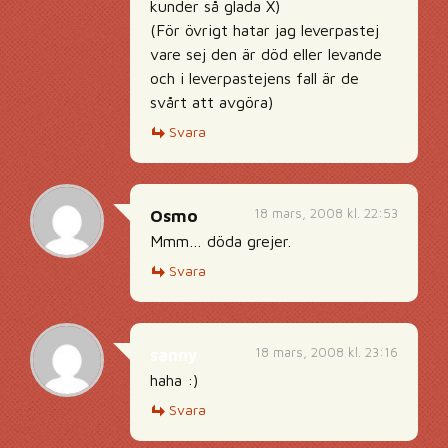
kunder så glada X)
(För övrigt hatar jag leverpastej
vare sej den är död eller levande
och i leverpastejens fall är de
svårt att avgöra)
Svara
18 mars, 2008 kl. 22:53
Osmo
Mmm… döda grejer.
Svara
18 mars, 2008 kl. 23:16
sanny
haha :)
Svara