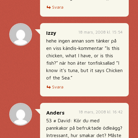
Svara
18 mars, 2008 kl. 15:54
Izzy
hehe ingen annan som tänker på
en viss kändis-kommentar ”Is this
chicken, what I have, or is this
fish?” när hon äter tonfisksallad ”I
know it’s tuna, but it says Chicken
of the Sea.”
Svara
18 mars, 2008 kl. 16:42
Anders
53 # David: Kör du med
pannkakor på befruktade ödleägg?
Intressant, hur smakar det? Måste