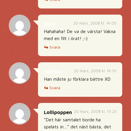
20 mars, 2008 kl. 14:05
Ellen
Hahahaha! De va de värsta! Vakna
med en filt i örat! ;-)
Svara
20 mars, 2008 kl. 14:10
Joshua
Han måste ju förklara bättre XD
Svara
20 mars, 2008 kl. 15:23
Lollipoppen
”Det här samtalet borde ha
spelats in…” det näst bästa, det