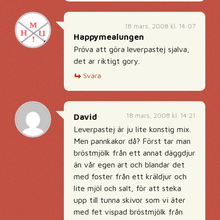
18 mars, 2008 kl. 14:07
Happymealungen
Pröva att göra leverpastej sjalva,
det ar riktigt gory.
Svara
18 mars, 2008 kl. 14:21
David
Leverpastej är ju lite konstig mix.
Men pannkakor då? Först tar man
bröstmjölk från ett annat däggdjur
än vår egen art och blandar det
med foster från ett kräldjur och
lite mjöl och salt, för att steka
upp till tunna skivor som vi äter
med fet vispad bröstmjölk från