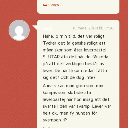
Svara
18 mars, 2008 kl. 17:30
Meli
Haha, o min tiid. det var roligt.
Tycker det är ganska roligt att
människor som äter leverpastej
SLUTAR äta det när de får reda
på att det verkligen består av
lever. De har liksom redan fått i
sig det? Och de dog inte?
Annars kan man göra som min
kompis som slutade äta
leverpastej när hon insåg att det
svarta i den var svamp. Lever var
helt ok, men fy hundan för
svampen :P