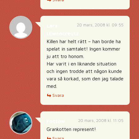
20 mars, 2008 kl. 09:55
Lars
Ulwencreutz
Killen har helt rätt – han borde ha
spelat in samtalet! Ingen kommer
ju att tro honom.
Har varit i en liknande situation
och ingen trodde att någon kunde
vara så korkad, som den jag talade
med.
Svara
20 mars, 2008 kl. 11:05
Fottow
Grankotten represent!
Svara