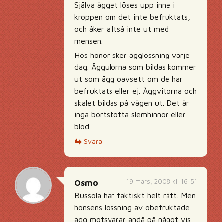
Själva ägget löses upp inne i
kroppen om det inte befruktats,
och åker alltså inte ut med
mensen.
Hos hönor sker ägglossning varje
dag. Äggulorna som bildas kommer
ut som ägg oavsett om de har
befruktats eller ej. Äggvitorna och
skalet bildas på vägen ut. Det är
inga bortstötta slemhinnor eller
blod.
Svara
19 mars, 2008 kl. 16:51
Osmo
Bussola har faktiskt helt rätt. Men
hönsens lossning av obefruktade
ägg motsvarar ändå på något vis