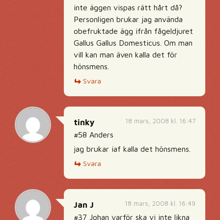
inte äggen vispas rätt hårt då?
Personligen brukar jag använda
obefruktade ägg ifrån fågeldjuret
Gallus Gallus Domesticus. Om man
vill kan man även kalla det för
hönsmens.
Svara
18 mars, 2008 kl. 16:47
tinky
#58 Anders
jag brukar iaf kalla det hönsmens.
Svara
18 mars, 2008 kl. 16:49
Jan J
#37 Johan varför ska vi inte likna