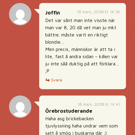
18 mars, 2008 kl. 14:36
Joffin
Det var sånt man inte visste när
man var 8, 20 då vet man ju mkt
bättre. måste varit en riktigt
blondie…
Men precis, människor är att ta i
lite, fast å andra sidan – killen var
ju inte såå duktig på att förklara…
;P
Svara
18 mars, 2008 kl. 14:41
Örebrostuderande
Haha asg brickebacken
tjuvlyssning haha undrar vem som
satt å smög i buskarna där ;)