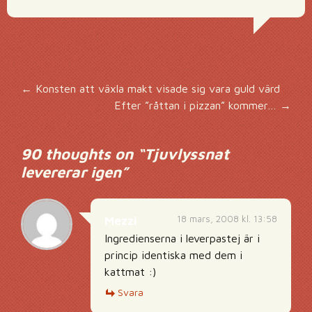
Inläggsnavigering
←
Konsten att växla makt visade sig vara guld värd
Efter ”råttan i pizzan” kommer…
→
90 thoughts on “
Tjuvlyssnat
levererar igen
”
18 mars, 2008 kl. 13:58
Mezzi
Ingredienserna i leverpastej är i
princip identiska med dem i
kattmat :)
Svara