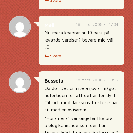
Svara
18 mars, 2008 kl. 17:34
Meli
Nu mera knaprar nr 19 bara på
levande varelser? bevare mig väl!..
:O
Svara
18 mars, 2008 kl. 19:17
Bussola
Oxido: Det ör inte anjovis i något
nuförtiden för att det är för dyrt.
Till och med Janssons frestelse har
sill med anjovisarom.
”Hönsmens” var ungefär lika bra
biologikunnande som den här
tjejens. Hört talas om ägglossning?