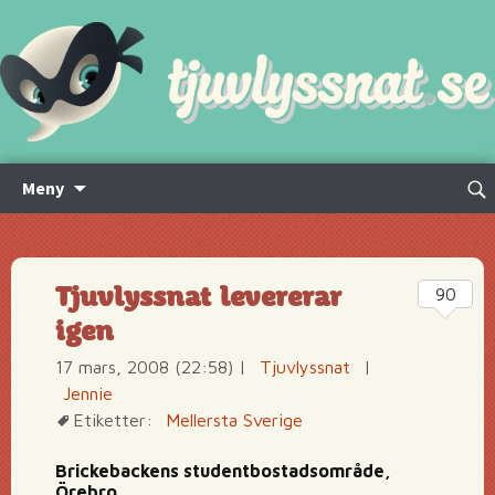
Hoppa
Sök
Meny
till
efte
innehåll
Tjuvlyssnat levererar
90
igen
17 mars, 2008 (22:58)
|
Tjuvlyssnat
|
Jennie
Etiketter:
Mellersta Sverige
Brickebackens studentbostadsområde,
Örebro