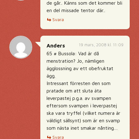
de går.. Känns som det kommer bli
en del missade tentor där..
Svara
19 mars, 2008 kl. 11:09
Anders
65 # Bussola: Vad är då
menstration? Jo, nämligen
ägglossning av ett obefruktat
ägg.
Intressant förresten den som
pratade om att sluta äta
leverpastej p.g.a. av svampen
eftersom svampen i leverpastej
ska vara tryffel (vilket numera är
väldigt sällsynt) som är en svamp
som nästa inet smakar nånting…
Svara