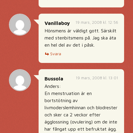
19 mars, 2008 kl. 12:56
Vanillaboy
Hönsmens är väldigt gott. Särskilt
med stenbitsmens på. Jag ska äta
en hel del av det i påsk.
Svara
19 mars, 2008 kl. 13:01
Bussola
Anders:
En menstruation är en
bortstötning av
livmoderslemhinnan och blodrester
och sker ca 2 veckor efter
ägglossning (ovulering) om de inte
har fångat upp ett befruktat ägg.