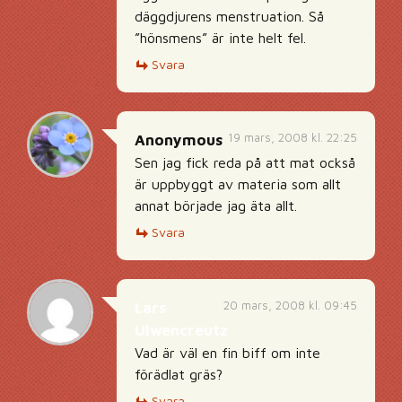
däggdjurens menstruation. Så
”hönsmens” är inte helt fel.
Svara
19 mars, 2008 kl. 22:25
Anonymous
Sen jag fick reda på att mat också
är uppbyggt av materia som allt
annat började jag äta allt.
Svara
20 mars, 2008 kl. 09:45
Lars
Ulwencreutz
Vad är väl en fin biff om inte
förädlat gräs?
Svara