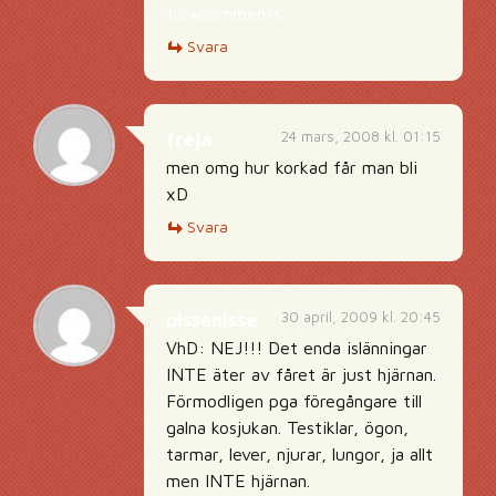
for#comments
Svara
24 mars, 2008 kl. 01:15
freja
men omg hur korkad får man bli
xD
Svara
30 april, 2009 kl. 20:45
pissenisse
VhD: NEJ!!! Det enda islänningar
INTE äter av fåret är just hjärnan.
Förmodligen pga föregångare till
galna kosjukan. Testiklar, ögon,
tarmar, lever, njurar, lungor, ja allt
men INTE hjärnan.