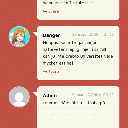
hamnade HÄR istället! c:
Svara
20 mars, 2008 kl. 21:29
Danger
Hoppas hon inte går någon
naturvetenskaplig linje.. i så fall
kan ju inte örebro universitet vara
mycket att ha!
Svara
21 mars, 2008 kl. 09:39
Adam
kommer då osökt att tänka på
http://www.tjuvlyssnat.se/norra-
sverige/det-ar-sana-har-
kommentarer-man-lever-