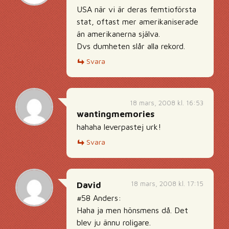
USA när vi är deras femtioförsta
stat, oftast mer amerikaniserade
än amerikanerna själva.
Dvs dumheten slår alla rekord.
Svara
18 mars, 2008 kl. 16:53
wantingmemories
hahaha leverpastej urk!
Svara
18 mars, 2008 kl. 17:15
David
#58 Anders:
Haha ja men hönsmens då. Det
blev ju ännu roligare.