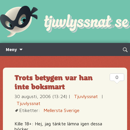
Hoppa
Sök
Meny
till
efte
innehåll
Trots betygen var han
0
inte boksmart
30 augusti, 2006 (13:24)
|
Tjuvlyssnat
|
Tjuvlyssnat
Etiketter:
Mellersta Sverige
Kille 18+: Hej, jag tänkte lämna igen dessa
böcker.