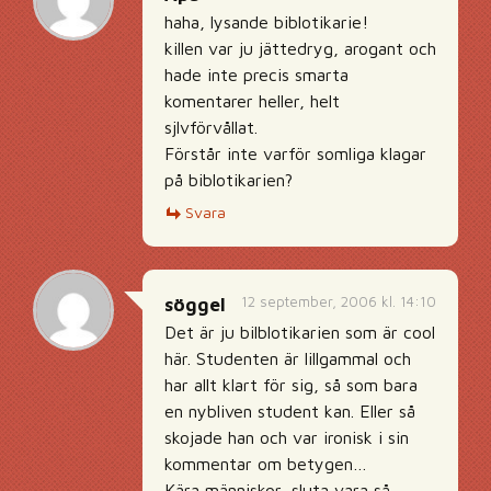
haha, lysande biblotikarie!
killen var ju jättedryg, arogant och
hade inte precis smarta
komentarer heller, helt
sjlvförvållat.
Förstår inte varför somliga klagar
på biblotikarien?
Svara
12 september, 2006 kl. 14:10
söggel
Det är ju bilblotikarien som är cool
här. Studenten är lillgammal och
har allt klart för sig, så som bara
en nybliven student kan. Eller så
skojade han och var ironisk i sin
kommentar om betygen…
Kära människor, sluta vara så