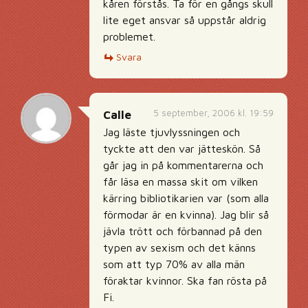
kåren förstås. Ta för en gångs skull
lite eget ansvar så uppstår aldrig
problemet.
Svara
5 september, 2006 kl. 19:59
Calle
Jag läste tjuvlyssningen och
tyckte att den var jätteskön. Så
går jag in på kommentarerna och
får läsa en massa skit om vilken
kärring bibliotikarien var (som alla
förmodar är en kvinna). Jag blir så
jävla trött och förbannad på den
typen av sexism och det känns
som att typ 70% av alla män
föraktar kvinnor. Ska fan rösta på
Fi.