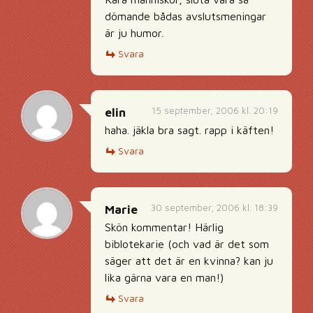
dömande bådas avslutsmeningar
är ju humor.
Svara
15 september, 2006 kl. 20:19
elin
haha. jäkla bra sagt. rapp i käften!
Svara
30 september, 2006 kl. 18:39
Marie
Skön kommentar! Härlig
biblotekarie (och vad är det som
säger att det är en kvinna? kan ju
lika gärna vara en man!)
Svara