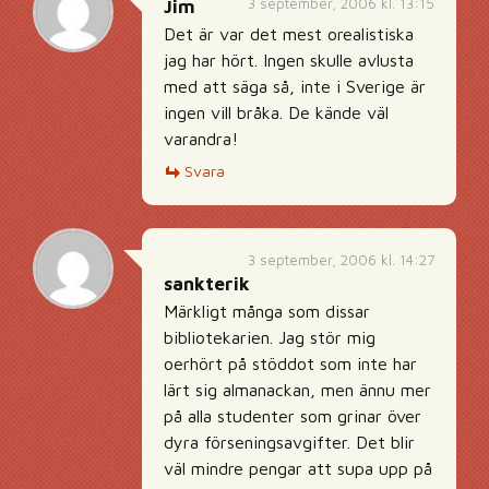
3 september, 2006 kl. 13:15
Jim
Det är var det mest orealistiska
jag har hört. Ingen skulle avlusta
med att säga så, inte i Sverige är
ingen vill bråka. De kände väl
varandra!
Svara
3 september, 2006 kl. 14:27
sankterik
Märkligt många som dissar
bibliotekarien. Jag stör mig
oerhört på stöddot som inte har
lärt sig almanackan, men ännu mer
på alla studenter som grinar över
dyra förseningsavgifter. Det blir
väl mindre pengar att supa upp på