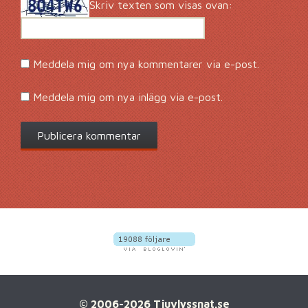
Skriv texten som visas ovan:
Meddela mig om nya kommentarer via e-post.
Meddela mig om nya inlägg via e-post.
© 2006-2026 Tjuvlyssnat.se