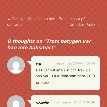
Inläggsnavigering
←
Somliga gör vad som helst för att spara på
slantarna
No hablo Pablo
→
0 thoughts on “
Trots betygen var
han inte boksmart
”
1 september, 2006 kl. 20:06
fia
Det var väl inte sur och tråkig !!
hon var ju hur skön som helst ju :D
Svara
1 september, 2006 kl. 20:46
Sowfie