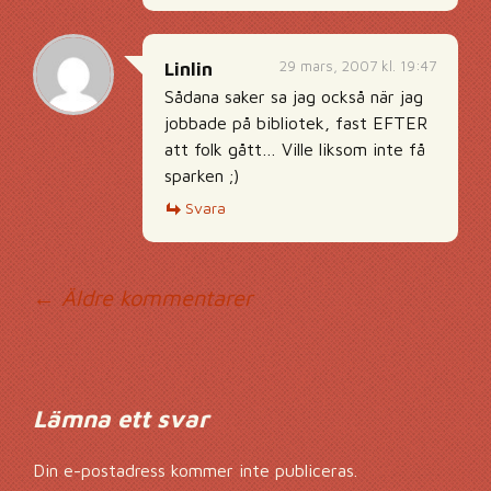
29 mars, 2007 kl. 19:47
Linlin
Sådana saker sa jag också när jag
jobbade på bibliotek, fast EFTER
att folk gått… Ville liksom inte få
sparken ;)
Svara
Kommentarsnavig
← Äldre kommentarer
Lämna ett svar
Din e-postadress kommer inte publiceras.