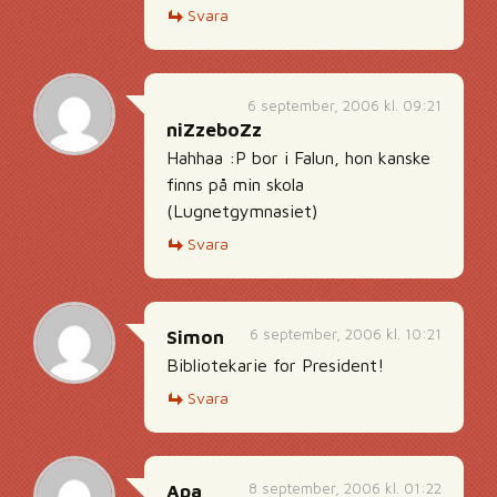
Svara
6 september, 2006 kl. 09:21
niZzeboZz
Hahhaa :P bor i Falun, hon kanske
finns på min skola
(Lugnetgymnasiet)
Svara
6 september, 2006 kl. 10:21
Simon
Bibliotekarie for President!
Svara
8 september, 2006 kl. 01:22
Apa