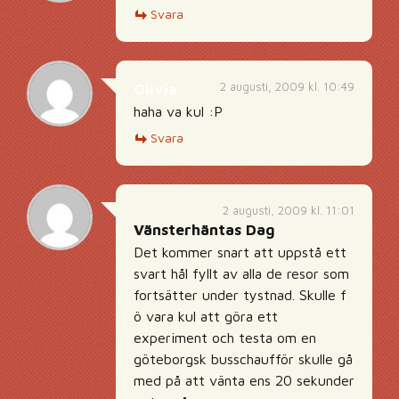
Svara
2 augusti, 2009 kl. 10:49
Olivia
haha va kul :P
Svara
2 augusti, 2009 kl. 11:01
Vänsterhäntas Dag
Det kommer snart att uppstå ett
svart hål fyllt av alla de resor som
fortsätter under tystnad. Skulle f
ö vara kul att göra ett
experiment och testa om en
göteborgsk busschaufför skulle gå
med på att vänta ens 20 sekunder