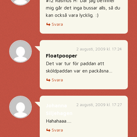
#12 Rasmus H: Där jag befinner
mig går det inga bussar alls, så du
kan också vara lycklig. :)
Svara
2 augusti, 2009 kl. 17:24
Floatpooper
Det var tur för paddan att
sköldpaddan var en packåsna…
Svara
2 augusti, 2009 kl. 17:27
Johanna
Siljehagen
Hahahaaa….
Svara