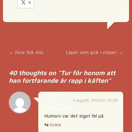
X
Inläggsnavigering
←
Nice fick diss
Löpet som gick i stöpet
→
40 thoughts on “
Tur för honom att
han fortfarande är rapp i käften
”
2 augusti, 2009 kl. 10:28
HDR-
fotografen
Humorn var det inget fel på.
Svara