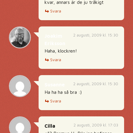
kvar, annars är de ju tråkigt
Svara
2 augusti, 2009 kl. 15:30
Joakim
Eriksson
Haha, klockren!
Svara
2 augusti, 2009 kl. 15:30
Susanne
Ha ha ha så bra :)
Svara
2 augusti, 2009 kl. 17:03
Cilla