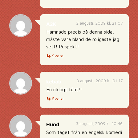
2 augusti, 2009 kl. 21:07
A2K
Hamnade precis på denna sida,
måste vara bland de roligaste jag
sett! Respekt!
Svara
3 augusti, 2009 kl. 01:17
kebab
En riktigt tönt!!
Svara
3 augusti, 2009 kl. 10:46
Hund
Som taget från en engelsk komedi