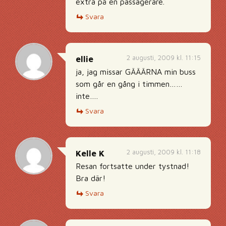
extra på en passagerare.
Svara
2 augusti, 2009 kl. 11:15
ellie
ja, jag missar GÄÄÄRNA min buss
som går en gång i timmen……
inte….
Svara
2 augusti, 2009 kl. 11:18
Kelle K
Resan fortsatte under tystnad!
Bra där!
Svara