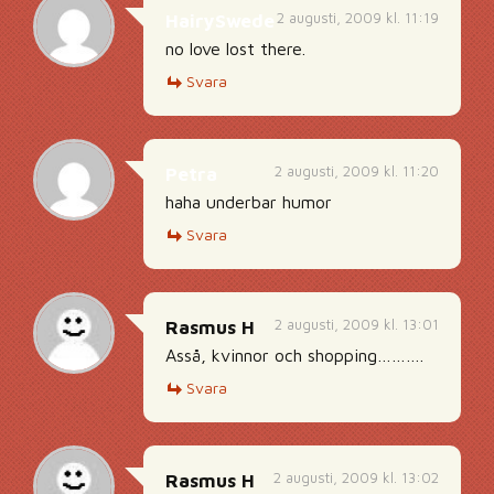
2 augusti, 2009 kl. 11:19
HairySwede
no love lost there.
Svara
2 augusti, 2009 kl. 11:20
Petra
haha underbar humor
Svara
2 augusti, 2009 kl. 13:01
Rasmus H
Asså, kvinnor och shopping……….
Svara
2 augusti, 2009 kl. 13:02
Rasmus H