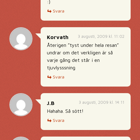
:)
Svara
3 augusti, 2009 kl. 11:02
Korvath
Återigen ”tyst under hela resan”
undrar om det verkligen är så
varje gång det står i en
tjuvlysssning
Svara
3 augusti, 2009 kl. 14:11
J.B
Hahaha. Så sött!
Svara