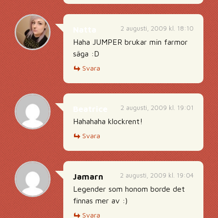
2 augusti, 2009 kl. 18:10
Natta
Haha JUMPER brukar min farmor
säga :D
Svara
2 augusti, 2009 kl. 19:01
Beatrice
Hahahaha klockrent!
Svara
2 augusti, 2009 kl. 19:04
Jamarn
Legender som honom borde det
finnas mer av :)
Svara