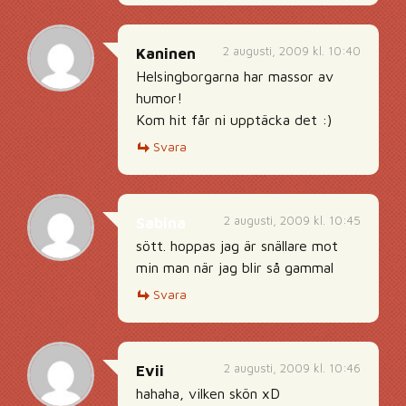
2 augusti, 2009 kl. 10:40
Kaninen
Helsingborgarna har massor av
humor!
Kom hit får ni upptäcka det :)
Svara
2 augusti, 2009 kl. 10:45
Sabina
sött. hoppas jag är snällare mot
min man när jag blir så gammal
Svara
2 augusti, 2009 kl. 10:46
Evii
hahaha, vilken skön xD