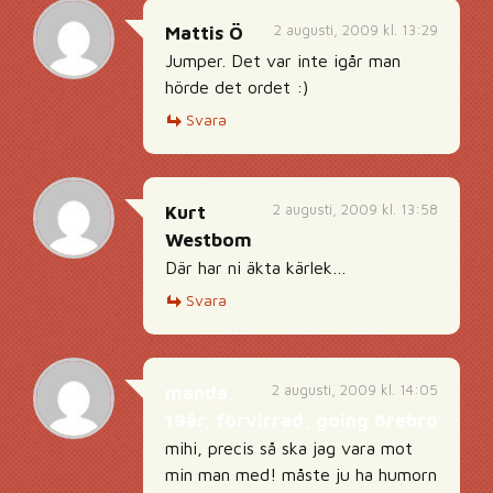
2 augusti, 2009 kl. 13:29
Mattis Ö
Jumper. Det var inte igår man
hörde det ordet :)
Svara
2 augusti, 2009 kl. 13:58
Kurt
Westbom
Där har ni äkta kärlek…
Svara
2 augusti, 2009 kl. 14:05
manda,
19år, förvirrad, going örebro
mihi, precis så ska jag vara mot
min man med! måste ju ha humorn