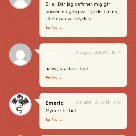
Ellie: Där jag befinner mig går
bussen en gång var fjärde timme,
så du kan vara lycklig.
Svara
2 augusti, 2009 kl. 13:14
tess -
barbiefjortis
naaw, stackars tant
Svara
2 augusti, 2009 kl. 13:19
Emeric
Mycket lustigt…
Svara