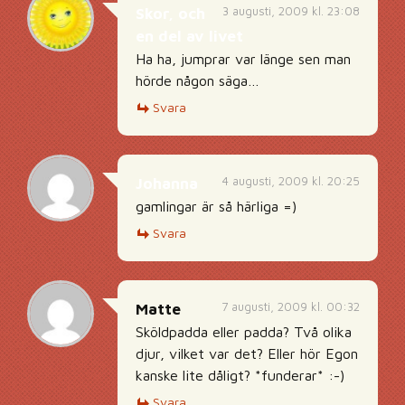
3 augusti, 2009 kl. 23:08
Skor, och
en del av livet
Ha ha, jumprar var länge sen man
hörde någon säga…
Svara
4 augusti, 2009 kl. 20:25
Johanna
gamlingar är så härliga =)
Svara
7 augusti, 2009 kl. 00:32
Matte
Sköldpadda eller padda? Två olika
djur, vilket var det? Eller hör Egon
kanske lite dåligt? *funderar* :-)
Svara