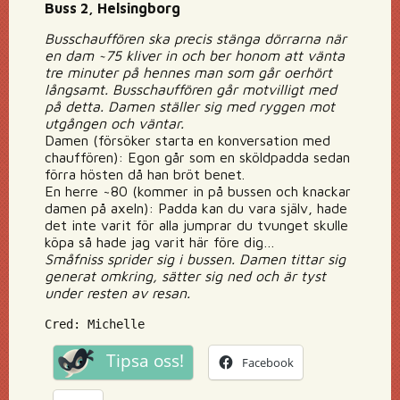
Buss 2, Helsingborg
Busschauffören ska precis stänga dörrarna när
en dam ~75 kliver in och ber honom att vänta
tre minuter på hennes man som går oerhört
långsamt. Busschauffören går motvilligt med
på detta. Damen ställer sig med ryggen mot
utgången och väntar.
Damen (försöker starta en konversation med
chauffören): Egon går som en sköldpadda sedan
förra hösten då han bröt benet.
En herre ~80 (kommer in på bussen och knackar
damen på axeln): Padda kan du vara själv, hade
det inte varit för alla jumprar du tvunget skulle
köpa så hade jag varit här före dig…
Småfniss sprider sig i bussen. Damen tittar sig
generat omkring, sätter sig ned och är tyst
under resten av resan.
Cred: Michelle
Tipsa oss!
Facebook