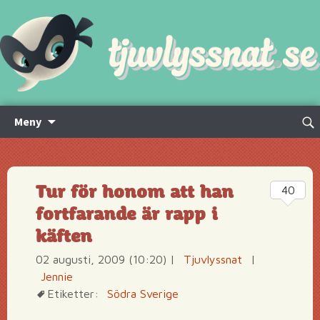
Hoppa
Sök
Meny
till
efte
innehåll
Tur för honom att han
40
fortfarande är rapp i
käften
02 augusti, 2009 (10:20)
|
Tjuvlyssnat
|
Jennie
Etiketter:
Södra Sverige