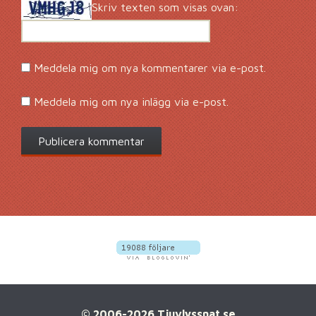
Skriv texten som visas ovan:
Meddela mig om nya kommentarer via e-post.
Meddela mig om nya inlägg via e-post.
© 2006-2026 Tjuvlyssnat.se