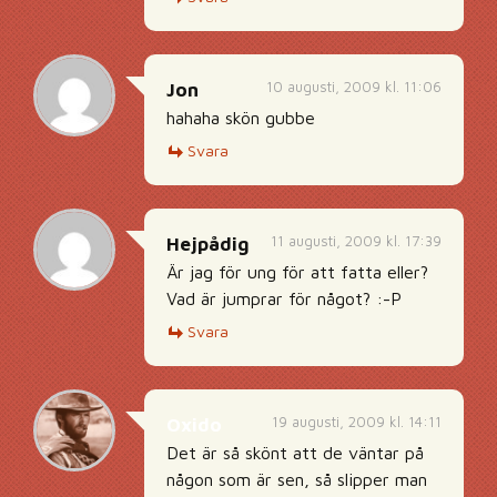
10 augusti, 2009 kl. 11:06
Jon
hahaha skön gubbe
Svara
11 augusti, 2009 kl. 17:39
Hejpådig
Är jag för ung för att fatta eller?
Vad är jumprar för något? :-P
Svara
19 augusti, 2009 kl. 14:11
Oxido
Det är så skönt att de väntar på
någon som är sen, så slipper man