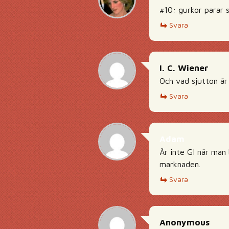
#10: gurkor parar s
Svara
I. C. Wiener
Och vad sjutton är
Svara
Adam
Är inte GI när man
marknaden.
Svara
Anonymous