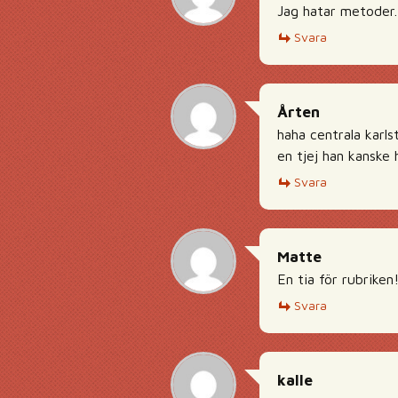
Jag hatar metoder.
Svara
Årten
haha centrala karl
en tjej han kanske 
Svara
Matte
En tia för rubriken
Svara
kalle