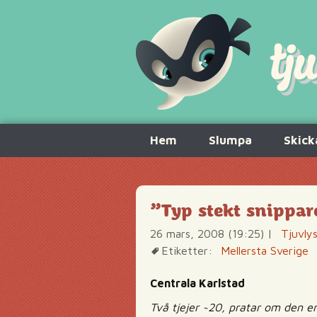
Hoppa
Hem
Slumpa
Skick
till
innehåll
”Typ stekt snippa
26 mars, 2008 (19:25)
|
Tjuvly
Etiketter:
Mellersta Sverige
Centrala Karlstad
Två tjejer ~20, pratar om den e