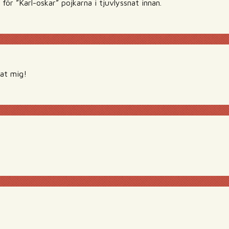
 för ”Karl-oskar” pojkarna i tjuvlyssnat innan.
lat mig!