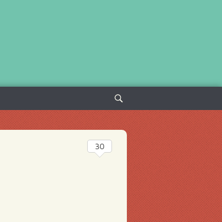
Sök
efter:
30