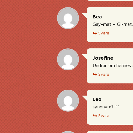
Bea
Gay-mat – GI-mat… 
Svara
Josefine
Undrar om hennes s
Svara
Leo
synonym? ^^
Svara