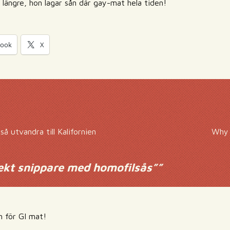
e längre, hon lagar sån där gay-mat hela tiden!
book
X
 utvandra till Kalifornien
Why 
ekt snippare med homofilsås”
”
h för GI mat!