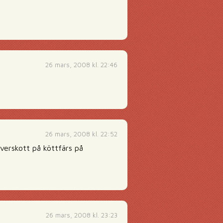
26 mars, 2008 kl. 22:46
26 mars, 2008 kl. 22:52
verskott på köttfärs på
26 mars, 2008 kl. 23:23