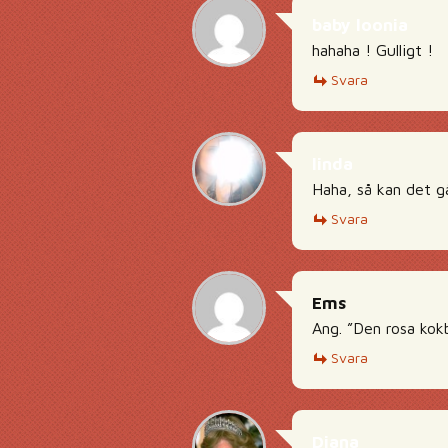
baby loonia
hahaha ! Gulligt !
Svara
linda
Haha, så kan det gå
Svara
Ems
Ang. ”Den rosa kok
Svara
Diana