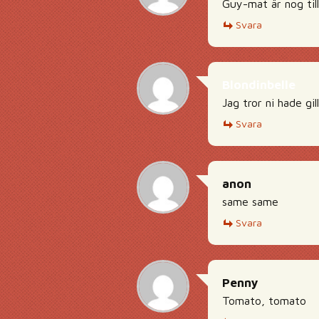
Guy-mat är nog till
Svara
Blondinbelle
Jag tror ni hade gil
Svara
anon
same same
Svara
Penny
Tomato, tomato