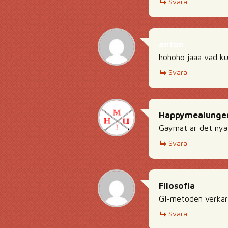
Svara
anton
hohoho jaaa vad ku
Svara
Happymealunge
Gaymat ar det nya
Svara
Filosofia
GI-metoden verkar 
Svara