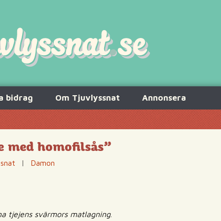
a bidrag
Om Tjuvlyssnat
Annonsera
re med homofilsås”
ssnat
|
Damon
na tjejens svärmors matlagning
.