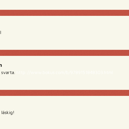
l
n
 svarta.
http://www.bokus.com/b/9789151848303.html
läskig!