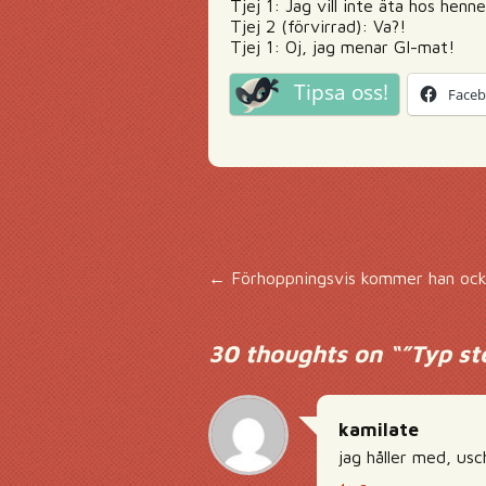
Tjej 1: Jag vill inte äta hos henn
Tjej 2 (förvirrad): Va?!
Tjej 1: Oj, jag menar GI-mat!
Tipsa oss!
Face
Inläggsnavigering
←
Förhoppningsvis kommer han också
30 thoughts on “
”Typ st
kamilate
jag håller med, usc