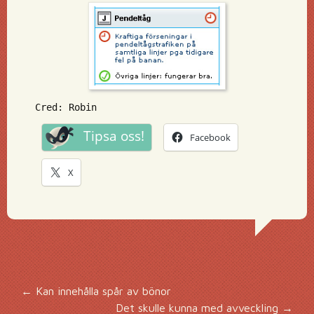
Cred: Robin
Tipsa oss!
Facebook
X
Inläggsnavigering
←
Kan innehålla spår av bönor
Det skulle kunna med avveckling
→