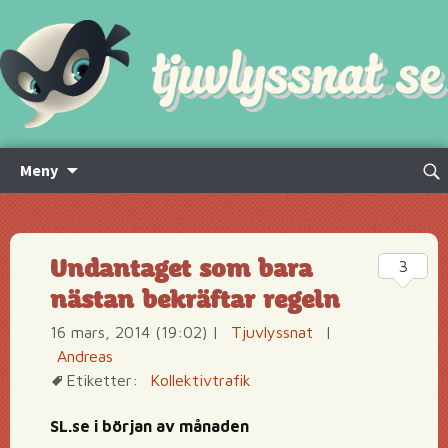
Hoppa
Sök
Meny
till
efte
innehåll
Undantaget som bara
3
nästan bekräftar regeln
16 mars, 2014 (19:02)
|
Tjuvlyssnat
|
Andreas
Etiketter:
Kollektivtrafik
SL.se i början av månaden