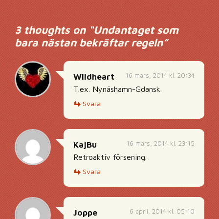
3 thoughts on “
Undantaget som
bara nästan bekräftar regeln
”
16 mars, 2014 kl. 20:34
Wildheart
T.ex. Nynäshamn-Gdansk.
Svara
16 mars, 2014 kl. 23:15
KajBu
Retroaktiv försening.
Svara
6 april, 2014 kl. 05:10
Joppe