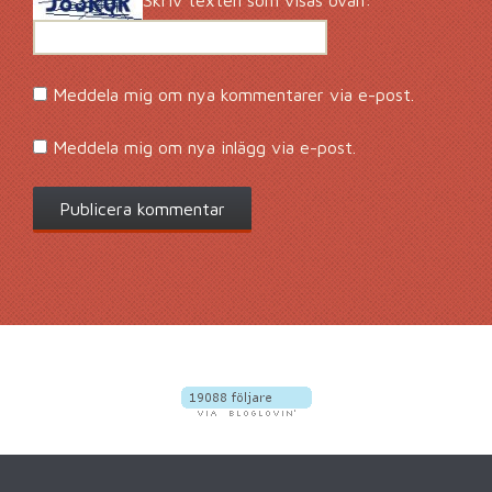
Meddela mig om nya kommentarer via e-post.
Meddela mig om nya inlägg via e-post.