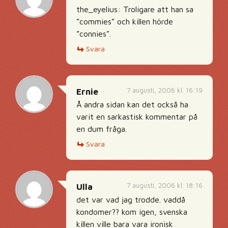
the_eyelius: Troligare att han sa
”commies” och killen hörde
”connies”.
Svara
7 augusti, 2006 kl. 16:19
Ernie
Å andra sidan kan det också ha
varit en sarkastisk kommentar på
en dum fråga.
Svara
7 augusti, 2006 kl. 18:16
Ulla
det var vad jag trodde. vaddå
kondomer?? kom igen, svenska
killen ville bara vara ironisk