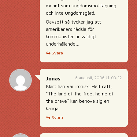
meant som ungdomsmottagning
och inte ungdomsgård.
Oavsett så tycker jag att
amerikaners rädsla för
kommunister är väldigt
underhållande…
Svara
8 augusti, 2006 kl. 03:32
Jonas
Klart han var ironisk. Helt ratt;
”The land of the free, home of
the brave” kan behova sig en
kanga.
Svara