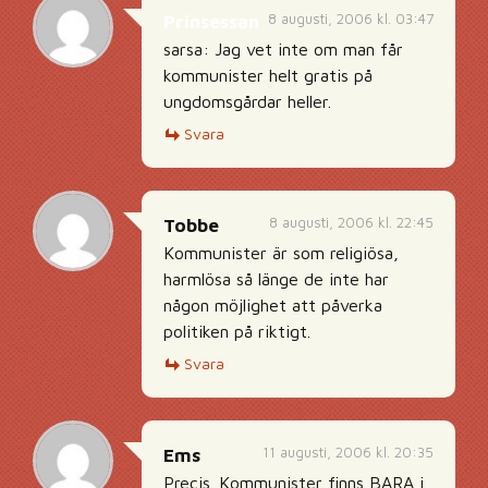
8 augusti, 2006 kl. 03:47
Prinsessan
sarsa: Jag vet inte om man får
kommunister helt gratis på
ungdomsgårdar heller.
Svara
8 augusti, 2006 kl. 22:45
Tobbe
Kommunister är som religiösa,
harmlösa så länge de inte har
någon möjlighet att påverka
politiken på riktigt.
Svara
11 augusti, 2006 kl. 20:35
Ems
Precis. Kommunister finns BARA i