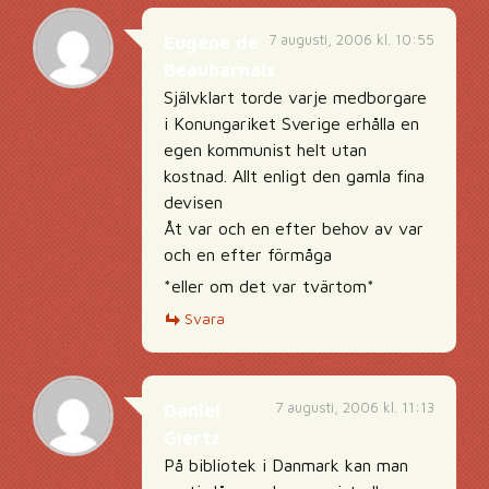
7 augusti, 2006 kl. 10:55
Eugéne de
Beauharnais
Självklart torde varje medborgare
i Konungariket Sverige erhålla en
egen kommunist helt utan
kostnad. Allt enligt den gamla fina
devisen
Åt var och en efter behov av var
och en efter förmåga
*eller om det var tvärtom*
Svara
7 augusti, 2006 kl. 11:13
Daniel
Giertz
På bibliotek i Danmark kan man