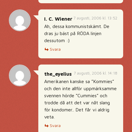
7 augusti, 2006 kl. 13:52
I. C. Wiener
Ah, dessa kommunistskämt. De
dras ju bäst på RÖDA linjen
dessutom :)
Svara
7 augusti, 2006 kl. 14:18
the_eyelius
Amerikanen kanske sa ”Kommies”
och den inte allför uppmärksamme
svennen hörde ”Cummies” och
trodde då att det var nåt slang
för kondomer.. Det får vi aldrig
veta.
Svara