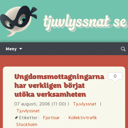
Hoppa
Sök
Meny
till
efte
innehåll
Ungdomsmottagningarna
0
har verkligen börjat
utöka verksamheten
07 augusti, 2006 (11:00)
|
Tjuvlyssnat
|
Tjuvlyssnat
Etiketter:
Fjortisar
·
Kollektivtrafik
·
Stockholm