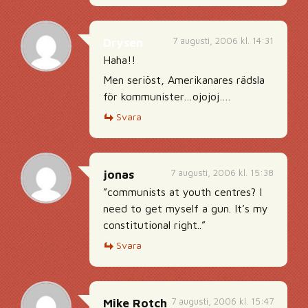
7 augusti, 2006 kl. 14:31
Drysen
Haha!!
Men seriöst, Amerikanares rädsla
för kommunister…ojojoj….
Svara
7 augusti, 2006 kl. 15:38
jonas
”communists at youth centres? I
need to get myself a gun. It’s my
constitutional right..”
Svara
7 augusti, 2006 kl. 15:47
Mike Rotch