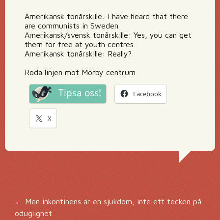
Amerikansk tonårskille: I have heard that there
are communists in Sweden.
Amerikansk/svensk tonårskille: Yes, you can get
them for free at youth centres.
Amerikansk tonårskille: Really?
Röda linjen mot Mörby centrum
Tipsa oss!
Facebook
X
Inläggsnavigering
←
Men inkontinens är en sjukdom, inte ett tecken på
oduglighet