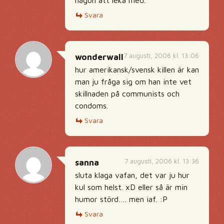
någon att leka med.
Svara
7 augusti, 2006 kl. 13:06
wonderwall
hur amerikansk/svensk killen är kan
man ju fråga sig om han inte vet
skillnaden på communists och
condoms.
Svara
7 augusti, 2006 kl. 13:36
sanna
sluta klaga vafan, det var ju hur
kul som helst. xD eller så är min
humor störd…. men iaf. :P
Svara