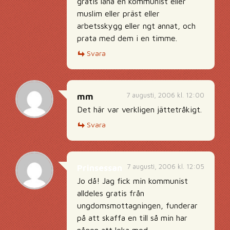
gratis låna en kommunist eller
muslim eller präst eller
arbetsskygg eller ngt annat, och
prata med dem i en timme.
Svara
7 augusti, 2006 kl. 12:00
mm
Det här var verkligen jättetråkigt.
Svara
7 augusti, 2006 kl. 12:05
Prinsessan
Jo då! Jag fick min kommunist
alldeles gratis från
ungdomsmottagningen, funderar
på att skaffa en till så min har