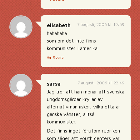
7 augusti, 2006 kl. 19:59
elisabeth
hahahaha
som om det inte finns
kommunister i amerika
Svara
7 augusti, 2006 kl. 22:49
sarsa
Jag tror att han menar att svenska
ungdomsgårdar kryllar av
alternativmänniskor, vilka ofta är
ganska vänster, alltså
kommunister.
Det finns inget förutom rubriken
som säger att youth centers var