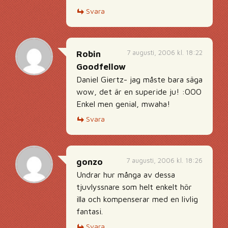
Svara
7 augusti, 2006 kl. 18:22
Robin
Goodfellow
Daniel Giertz- jag måste bara säga
wow, det är en superide ju! :OOO
Enkel men genial, mwaha!
Svara
7 augusti, 2006 kl. 18:26
gonzo
Undrar hur många av dessa
tjuvlyssnare som helt enkelt hör
illa och kompenserar med en livlig
fantasi.
Svara