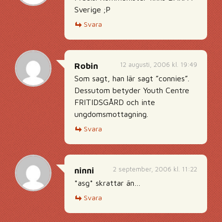
Sverige ;P
Svara
12 augusti, 2006 kl. 19:49
Robin
Som sagt, han lär sagt ”connies”.
Dessutom betyder Youth Centre
FRITIDSGÅRD och inte
ungdomsmottagning.
Svara
2 september, 2006 kl. 11:22
ninni
*asg* skrattar än…
Svara