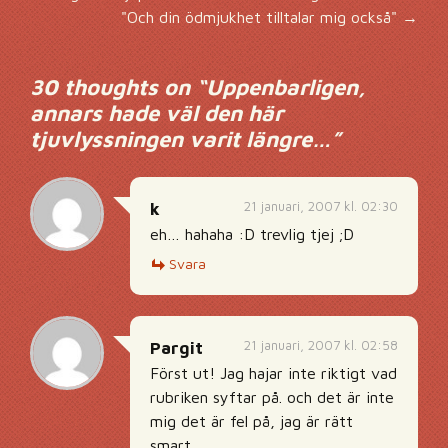
Inläggsnavigering
"Och din ödmjukhet tilltalar mig också"
→
30 thoughts on “
Uppenbarligen,
annars hade väl den här
tjuvlyssningen varit längre…
”
21 januari, 2007 kl. 02:30
k
eh… hahaha :D trevlig tjej ;D
Svara
21 januari, 2007 kl. 02:58
Pargit
Först ut! Jag hajar inte riktigt vad
rubriken syftar på. och det är inte
mig det är fel på, jag är rätt
smart.