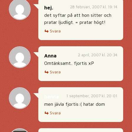
28 februari, 2007 kl. 19:14
hej.
det syftar på att hon sitter och
pratar ljudligt. = pratar högt!
Svara
2 april, 2007 kl. 20:34
Anna
Omtänksamt.. fjortis xP
Svara
1 september, 2007 kl. 20:01
hanna
men jävla fjortis:( hatar dom
Svara