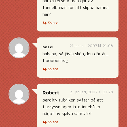
här eftersom man går av
tunnelbanan för att slippa hamna
här?
Svara
21 januari, 2007 kl. 21:08
sara
hahaha, så jävla skön,den där är…
fjooooortis(;
Svara
21 januari, 2007 kl. 23:28
Robert
pargit> rubriken syftar på att
tjuvlyssningen inte innehåller
något av själva samtalet
Svara