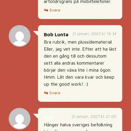
artonårsgräns på mobiltelefoner.
Svara
21 januari, 2007 kl. 16:34
Bob Lunta
Bra rubrik, men plussidematerial.
Eller, jag vet inte. Efter att ha läst
den en gång till och dessutom
sett alla andras kommentarer
börjar den växa lite i mina ögon.
Hmm. Låt den vara kvar och keep
up the good work! :)
Svara
21 januari, 2007 kl. 21:00
Kim
Hänger halva sveriges befolkning