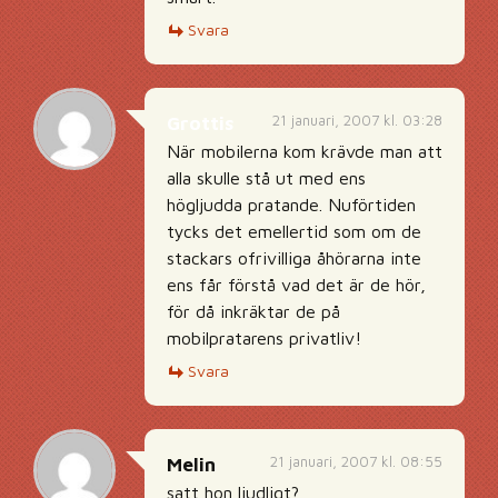
Svara
21 januari, 2007 kl. 03:28
Grottis
När mobilerna kom krävde man att
alla skulle stå ut med ens
högljudda pratande. Nuförtiden
tycks det emellertid som om de
stackars ofrivilliga åhörarna inte
ens får förstå vad det är de hör,
för då inkräktar de på
mobilpratarens privatliv!
Svara
21 januari, 2007 kl. 08:55
Melin
satt hon ljudligt?