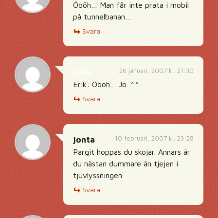
Öööh… Man får inte prata i mobil
på tunnelbanan…
Svara
26 januari, 2007 kl. 21:30
Julia
Erik: Öööh… Jo. ^^
Svara
10 februari, 2007 kl. 23:28
jonta
Pargit hoppas du skojar. Annars är
du nästan dummare än tjejen i
tjuvlyssningen
Svara