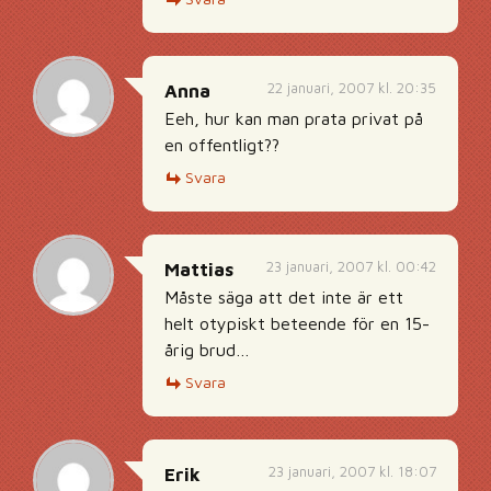
22 januari, 2007 kl. 20:35
Anna
Eeh, hur kan man prata privat på
en offentligt??
Svara
23 januari, 2007 kl. 00:42
Mattias
Måste säga att det inte är ett
helt otypiskt beteende för en 15-
årig brud…
Svara
23 januari, 2007 kl. 18:07
Erik