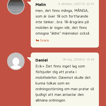
5 oktober, 2007 kl. 22:41
Malin
men, det finns många, MÅNGA,
som är över 18 och fortfarande
inte tänker…bra. 18-årsgräns på
mobilen är ingen idé, det finns
omogna ”äldre” människor också.
Svara
18 maj, 2008 kl. 15:43
Daniel
Erik> Det finns inget lag som
förbjuder dig att prata i
mobiltelefon. Däremot skulle det
kunna tolkas som en
ordningsstörning om man pratar så
ljudligt att man antastar den
allmäna ordningen.