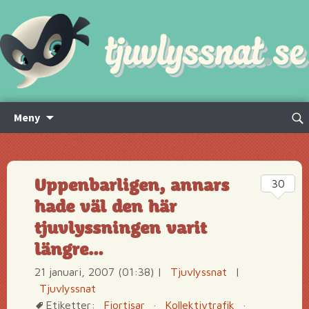
Hoppa
Sök
Meny
till
efte
innehåll
Uppenbarligen, annars
30
hade väl den här
tjuvlyssningen varit
längre…
21 januari, 2007 (01:38)
|
Tjuvlyssnat
|
Tjuvlyssnat
Etiketter:
Fjortisar
·
Kollektivtrafik
·