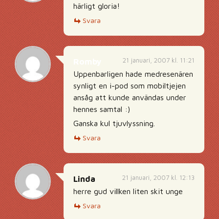
härligt gloria!
Svara
21 januari, 2007 kl. 11:21
Romby
Uppenbarligen hade medresenären
synligt en i-pod som mobiltjejen
ansåg att kunde användas under
hennes samtal :)
Ganska kul tjuvlyssning.
Svara
21 januari, 2007 kl. 12:13
Linda
herre gud villken liten skit unge
Svara