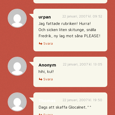
22 januari, 2007 kl. 09:52
urpan
Jag fattade rubriken! Hurra!
Och sicken liten skitunge, snälla
Fredrik, ny lag mot såna PLEASE!
Svara
22 januari, 2007 kl. 13:05
Anonym
hihi, kul!
Svara
22 januari, 2007 kl. 19:50
Thomas
Dags att skaffa Glocalnet..^^
Svara