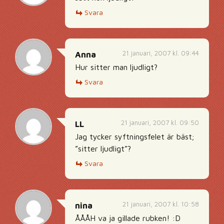
Svara
21 januari, 2007 kl. 09:44
Anna
Hur sitter man ljudligt?
Svara
21 januari, 2007 kl. 09:50
LL
Jag tycker syftningsfelet är bäst;
”sitter ljudligt”?
Svara
21 januari, 2007 kl. 10:58
nina
ÅÅÅH va ja gillade rubken! :D