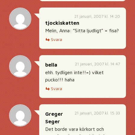
21 januari, 2007 kl. 14:20
tjockiskatten
Melin, Anna: ”Sitta ljudligt” = fisa?
Svara
21 januari, 2007 kl. 14:47
bella
ehh. tydligen inte!!=) vilket
pucko!!! haha
Svara
21 januari, 2007 kl. 15:33
Greger
Seger
Det borde vara körkort och