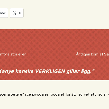
book
X
jämföra storleken!
Äntligen kom all Sa
anye kanske VERKLIGEN gillar ägg.
”
arbetare? scenbyggare? roddare! förlåt, jag vet att jag är 