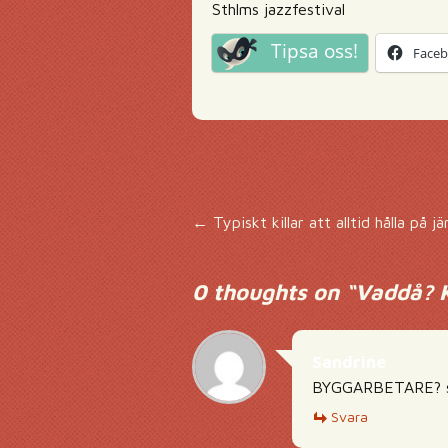
Sthlms jazzfestival
Tipsa oss!
Face
Inläggsnavigering
←
Typiskt killar att alltid hålla på 
0 thoughts on “
Vaddå? K
Sandrine
BYGGARBETARE? scen
Svara