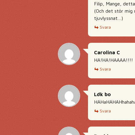
Filip, Mange, detta
(Och det stör mig m
tjuvlyssnat…)
Svara
Carolina C
HA!HA!HAAAA!!!!
Svara
Ldk bo
HAHaHAHAHhahahaha
Svara