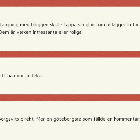
åta grinig men bloggen skulle tappa sin glans om ni lägger in fö
m är varken intressanta eller roliga.
att han var jättekul…
borgsvits direkt. Mer en göteborgare som fällde en kommentar. I