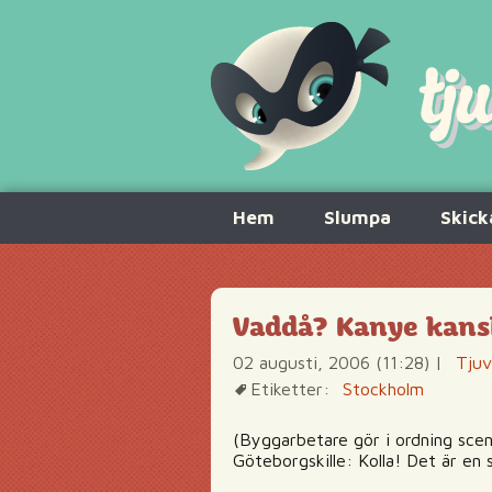
Hoppa
Hem
Slumpa
Skick
till
innehåll
Vaddå? Kanye kansk
02 augusti, 2006 (11:28)
|
Tjuv
Etiketter:
Stockholm
(Byggarbetare gör i ordning scen
Göteborgskille: Kolla! Det är en 