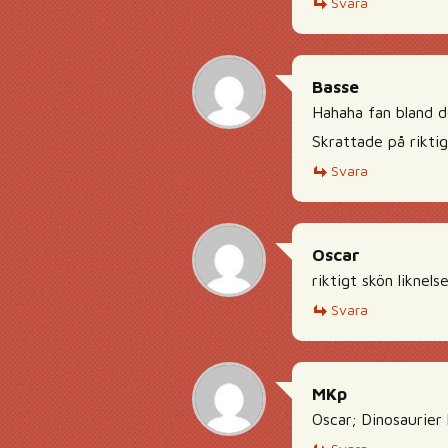
Svara
Basse
Hahaha fan bland de
Skrattade på riktig
Svara
Oscar
riktigt skön liknel
Svara
MKp
Oscar; Dinosaurier 