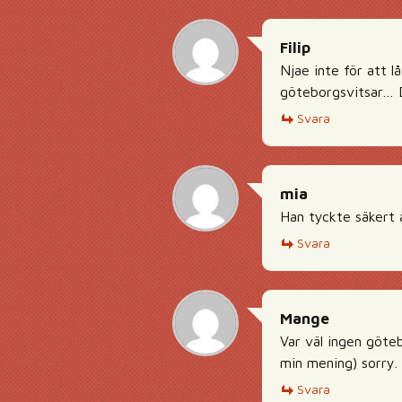
Filip
Njae inte för att l
göteborgsvitsar… De
Svara
mia
Han tyckte säkert 
Svara
Mange
Var väl ingen göte
min mening) sorry.
Svara