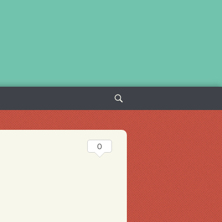
Sök
efter:
0