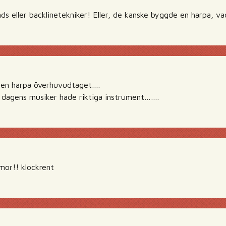
s eller backlinetekniker! Eller, de kanske byggde en harpa, vad
e en harpa överhuvudtaget….
t dagens musiker hade riktiga instrument…….
mor!! klockrent