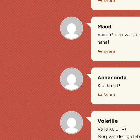
Svara
Maud
Vaddå? den var ju s
haha!
Svara
Annaconda
Klockrent!
Svara
Volatile
Va la kul… =)
Nog var det göteb