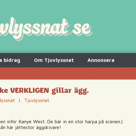
a bidrag
Om Tjuvlyssnat
Annonsera
e VERKLIGEN gillar ägg.
lyssnat
|
Tjuvlyssnat
en inför Kanye West. De bär in en stor harpa på scenen.)
sån här jättestor äggskivare!