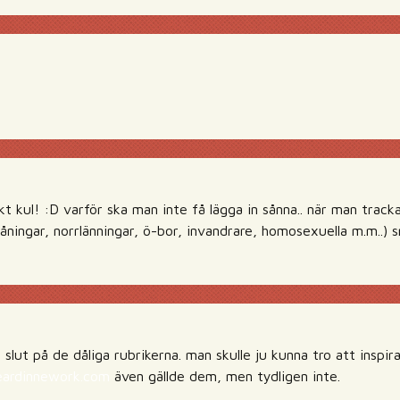
ukt kul! :D varför ska man inte få lägga in sånna.. när man tracka
åningar, norrlänningar, ö-bor, invandrare, homosexuella m.m..) snä
 slut på de dåliga rubrikerna. man skulle ju kunna tro att inspir
eardinnework.com
även gällde dem, men tydligen inte.