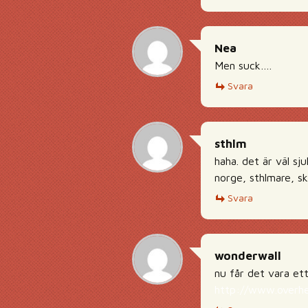
Nea
Men suck….
Svara
sthlm
haha. det är väl sj
norge, sthlmare, sk
Svara
wonderwall
nu får det vara ett
http://www.overh