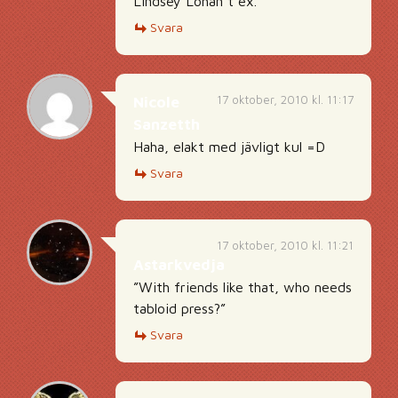
Lindsey Lohan t ex.
Svara
17 oktober, 2010 kl. 11:17
Nicole
Sanzetth
Haha, elakt med jävligt kul =D
Svara
17 oktober, 2010 kl. 11:21
Astarkvedja
”With friends like that, who needs
tabloid press?”
Svara