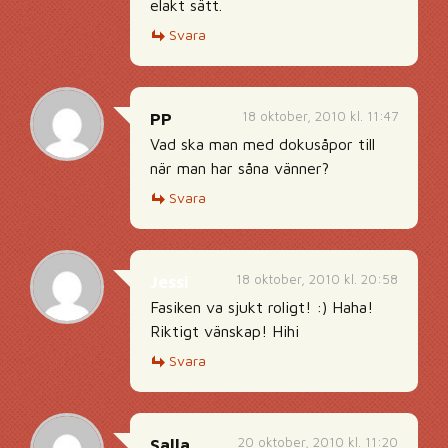
elakt sätt.
Svara
18 oktober, 2010 kl. 11:47
PP
Vad ska man med dokusåpor till
när man har såna vänner?
Svara
18 oktober, 2010 kl. 20:58
Jessi
Fasiken va sjukt roligt! :) Haha!
Riktigt vänskap! Hihi
Svara
20 oktober, 2010 kl. 11:20
Salla