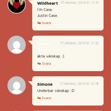
17 oktober, 2010 kl. 11:31
Wildheart
I´m Case.
Justin Case.
Svara
17 oktober, 2010 kl. 11:32
Cecilia
tipsar
äkta vänskap :)
Svara
17 oktober, 2010 kl. 12:18
Simone
Underbar vänskap :D
Svara