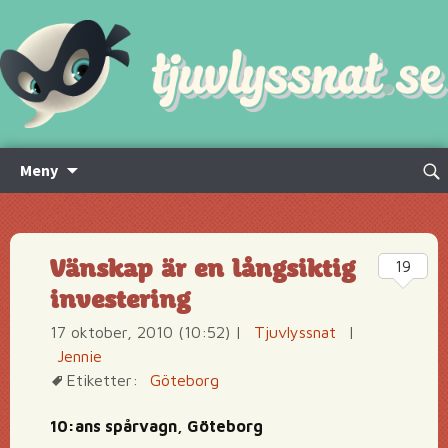
Hoppa
Sök
Meny
till
efte
innehåll
Vänskap är en långsiktig
19
investering
17 oktober, 2010 (10:52)
|
Tjuvlyssnat
|
Jennie
Etiketter:
Göteborg
10:ans spårvagn, Göteborg