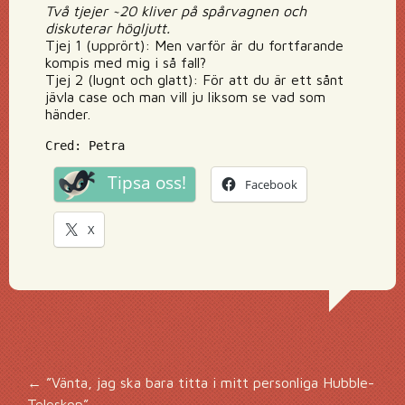
Två tjejer ~20 kliver på spårvagnen och
diskuterar högljutt.
Tjej 1 (upprört): Men varför är du fortfarande
kompis med mig i så fall?
Tjej 2 (lugnt och glatt): För att du är ett sånt
jävla case och man vill ju liksom se vad som
händer.
Cred: Petra
Tipsa oss!
Facebook
X
Inläggsnavigering
←
”Vänta, jag ska bara titta i mitt personliga Hubble-
Teleskop”