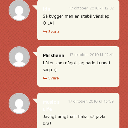
17 oktober, 2010 kl. 12:32
ida
Så bygger man en stabil vänskap
O JA!
Svara
17 oktober, 2010 kl. 12:41
Mirshann
Låter som något jag hade kunnat
säga :)
Svara
17 oktober, 2010 kl. 16:59
Music´s
Life
Jävligt ärligt iaf! haha, så jävla
bra!