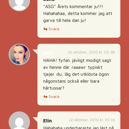
*ASG* Årets kommentar ju!!!
Hahahahaa, detta kommer jag att
garva till hela dan ju!
Svara
22 oktober, 2010 kl. 05:38
bela
HAHA! fyfan. jävligt modigt sagt
av henne där. raaawr. typiskt
tjejer. du.. låg det utklösta ögon
någonstans också eller bara
hårtussar?
Svara
22 oktober, 2010 kl. 10:33
Elin
Hahahaha underbaraste jag läst på