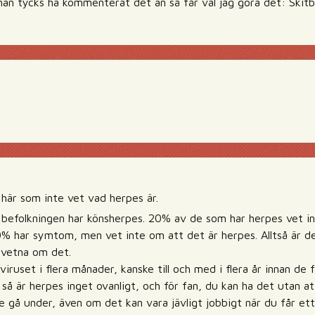
an tycks ha kommenterat det än så får väl jag göra det: Skitb
här som inte vet vad herpes är.
efolkningen har könsherpes. 20% av de som har herpes vet in
 har symtom, men vet inte om att det är herpes. Alltså är d
vetna om det.
viruset i flera månader, kanske till och med i flera år innan de f
 så är herpes inget ovanligt, och för fan, du kan ha det utan a
e gå under, även om det kan vara jävligt jobbigt när du får ett