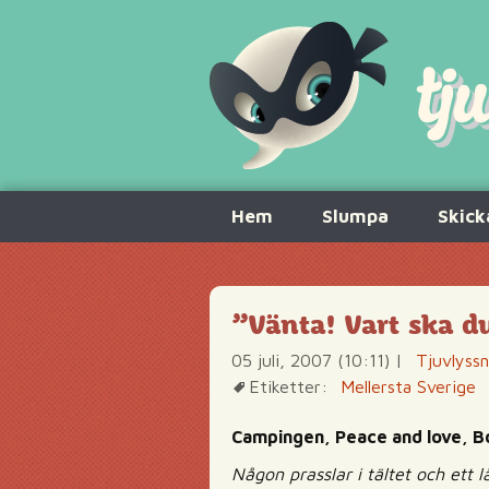
Hoppa
Hem
Slumpa
Skick
till
innehåll
”Vänta! Vart ska d
05 juli, 2007 (10:11)
|
Tjuvlyss
Etiketter:
Mellersta Sverige
Campingen, Peace and love, B
Någon prasslar i tältet och ett 