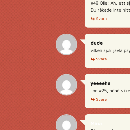
#48 Olle: Ah, ett 
Du råkade inte hit
Svara
dude
vilken sjuk jävla p
Svara
yeeeeha
Jon #25, höhö vilke
Svara
Mina