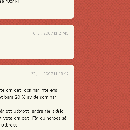
ra rubrik!
16 juli, 2007 kl. 21:45
22 juli, 2007 kl. 15:47
te om det, och har inte ens
et bara 20 % av de som har
år ett utbrott, andra får aldrig
tt veta om det! Får du herpes så
 utbrott.