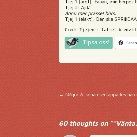
Tjej 1 (argt): Faaan, min herpes 
Tjej 2: Ajdå…
Ännu mer prassel hörs.
Tjej 1 (elakt): Den ska SPRIIIDA
Cred: Tjejen i tältet bredvid
Tipsa oss!
Face
Inläggsnavigering
←
Några år senare ertappades han 
60 thoughts on “
”Vänta!