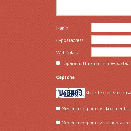
Namn
*
E-postadress
*
Webbplats
Spara mitt namn, min e-postadre
Captcha
*
Skriv texten som visa
Meddela mig om nya kommentarer
Meddela mig om nya inlägg via e