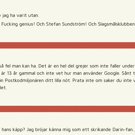
 jag ha varit utan.
 Fucking genius! Och Stefan Sundström! Och Slagsmålsklubben
å fel man kan ha. Det är en hel del grejer som inte faller under
 är 13 år gammal och inte vet hur man använder Google. Sånt til
rån Postkodmiljonären ditt lilla nöt. Prata inte om saker du int
let.
hans käpp? Jag bröjar känna mig som ett skrikande Darin-fan………