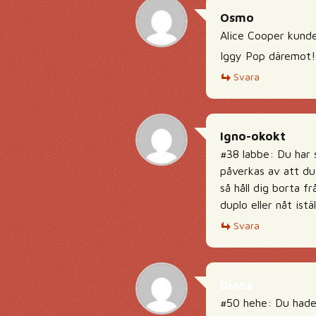
Osmo
Alice Cooper kunde
Iggy Pop däremot!
Svara
Igno-okokt
#38 labbe: Du har s
påverkas av att du
så håll dig borta f
duplo eller nåt istäl
Svara
Diana
#50 hehe: Du hade 