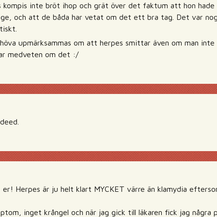
 kompis inte bröt ihop och grät över det faktum att hon hade 
nge, och att de båda har vetat om det ett bra tag. Det var nog
tiskt.
ehöva upmärksammas om att herpes smittar även om man inte 
var medveten om det :/
ndeed.
e er! Herpes är ju helt klart MYCKET värre än klamydia efters
tom, inget krångel och när jag gick till läkaren fick jag några 