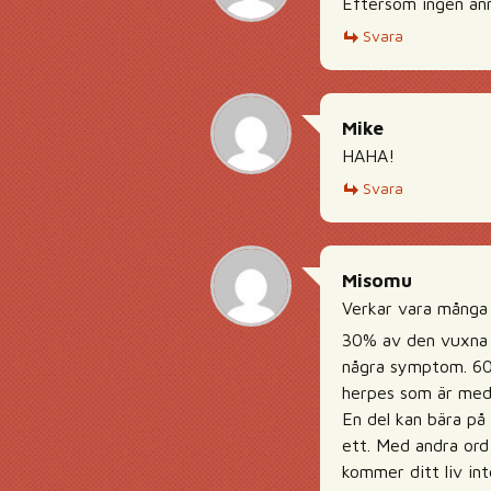
Eftersom ingen ann
Svara
Mike
HAHA!
Svara
Misomu
Verkar vara många 
30% av den vuxna b
några symptom. 60%
herpes som är med
En del kan bära på 
ett. Med andra ord
kommer ditt liv int