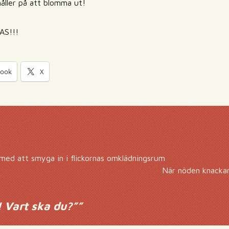
håller på att blomma ut!
AAS!!!
book
X
med att smyga in i flickornas omklädningsrum
När nöden knackar
 Vart ska du?”
”