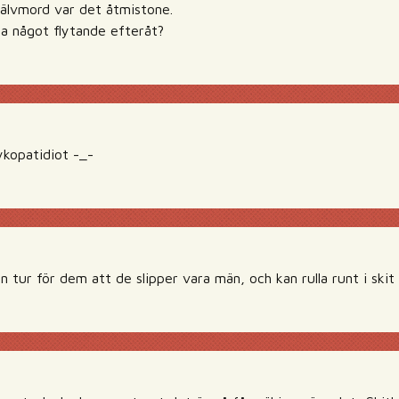
självmord var det åtmistone.
ta något flytande efteråt?
sykopatidiot -_-
n tur för dem att de slipper vara män, och kan rulla runt i skit 