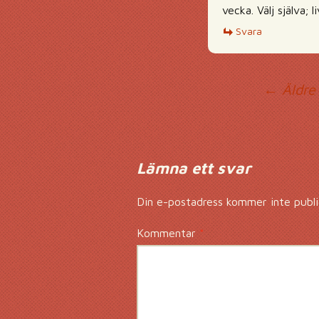
vecka. Välj själva;
Svara
Ko
← Äldre
Lämna ett svar
Din e-postadress kommer inte publi
Kommentar
*