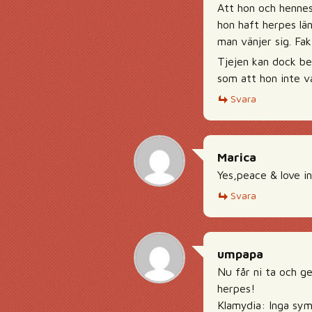
Att hon och hennes
hon haft herpes lä
man vänjer sig. Fak
Tjejen kan dock b
som att hon inte 
Svara
Marica
Yes,peace & love i
Svara
umpapa
Nu får ni ta och g
herpes!
Klamydia: Inga symp