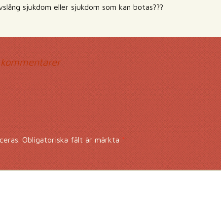
 livslång sjukdom eller sjukdom som kan botas???
mmentarsnavigerin
 kommentarer
ceras.
Obligatoriska fält är märkta
*