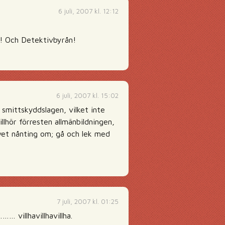
6 juli, 2007 kl. 12:12
! Och Detektivbyrån!
6 juli, 2007 kl. 15:02
 smittskyddslagen, vilket inte
lhör förresten allmänbildningen,
e vet nånting om; gå och lek med
7 juli, 2007 kl. 01:25
 villhavillhavillha.