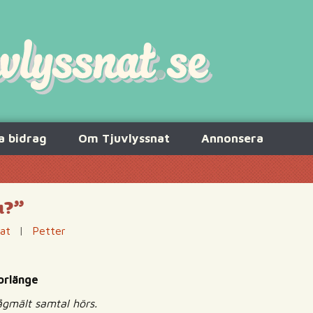
a bidrag
Om Tjuvlyssnat
Annonsera
u?”
nat
|
Petter
orlänge
lågmält samtal hörs.