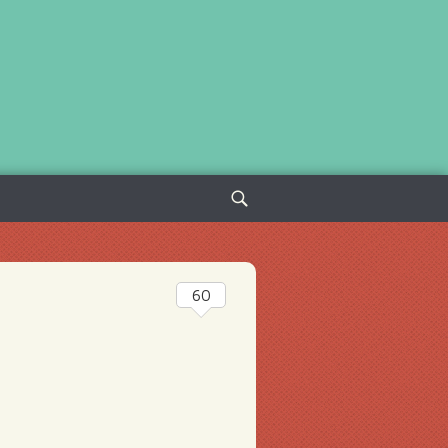
Sök
efter:
60