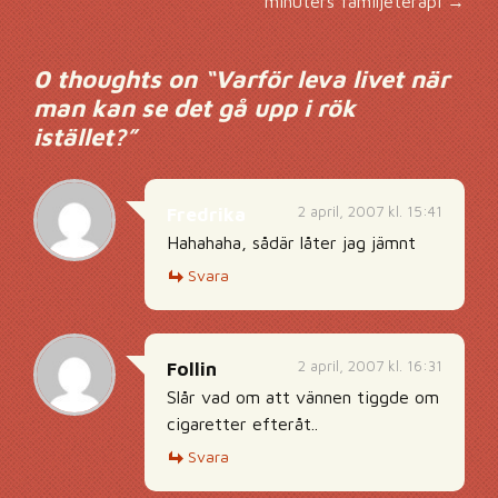
minuters familjeterapi
→
0 thoughts on “
Varför leva livet när
man kan se det gå upp i rök
istället?
”
2 april, 2007 kl. 15:41
Fredrika
Hahahaha, sådär låter jag jämnt
Svara
2 april, 2007 kl. 16:31
Follin
Slår vad om att vännen tiggde om
cigaretter efteråt..
Svara