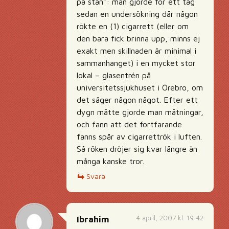
på stan”: man gjorde för ett tag
sedan en undersökning där någon
rökte en (1) cigarrett (eller om
den bara fick brinna upp, minns ej
exakt men skillnaden är minimal i
sammanhanget) i en mycket stor
lokal – glasentrén på
universitetssjukhuset i Örebro, om
det säger någon något. Efter ett
dygn mätte gjorde man mätningar,
och fann att det fortfarande
fanns spår av cigarrettrök i luften.
Så röken dröjer sig kvar längre än
många kanske tror.
Svara
4 april, 2007 kl. 19:42
Ibrahim