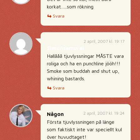
korkat…..som rökning
Svara
2 april, 2007 kl. 19:17
Simonsamurai
Hallååå tjuvlyssningar MÅSTE vara
roliga och ha en punchline jööh!!!
Smoke som buddah and shut up,
whining bastards.
Svara
2 april, 2007 kl. 19:24
Någon
Första tjuvlyssningen på länge
som faktiskt inte var speciellt kul
över huvudtaget!