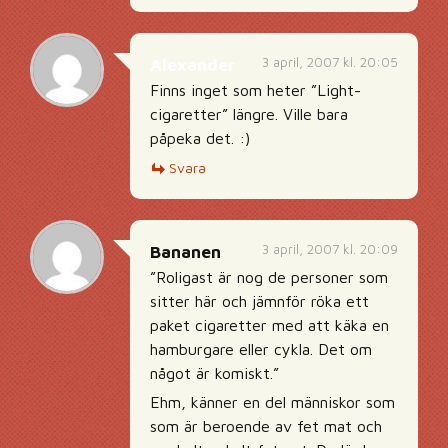
3 april, 2007 kl. 20:05
Alexander
Finns inget som heter ”Light-
cigaretter” längre. Ville bara
påpeka det. :)
Svara
3 april, 2007 kl. 20:09
Bananen
”Roligast är nog de personer som
sitter här och jämnför röka ett
paket cigaretter med att käka en
hamburgare eller cykla. Det om
något är komiskt.”
Ehm, känner en del människor som
som är beroende av fet mat och