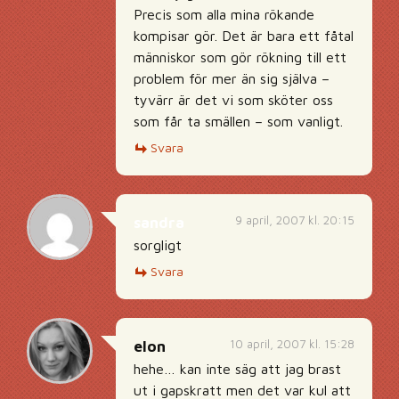
Precis som alla mina rökande
kompisar gör. Det är bara ett fåtal
människor som gör rökning till ett
problem för mer än sig själva –
tyvärr är det vi som sköter oss
som får ta smällen – som vanligt.
Svara
9 april, 2007 kl. 20:15
sandra
sorgligt
Svara
10 april, 2007 kl. 15:28
elon
hehe… kan inte säg att jag brast
ut i gapskratt men det var kul att