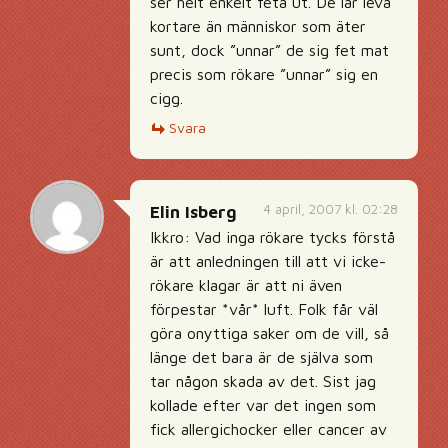
ser helt enkelt feta ut. De lär leva
kortare än människor som äter
sunt, dock ”unnar” de sig fet mat
precis som rökare ”unnar” sig en
cigg.
Svara
4 april, 2007 kl. 02:28
Elin Isberg
Ikkro: Vad inga rökare tycks förstå
är att anledningen till att vi icke-
rökare klagar är att ni även
förpestar *vår* luft. Folk får väl
göra onyttiga saker om de vill, så
länge det bara är de själva som
tar någon skada av det. Sist jag
kollade efter var det ingen som
fick allergichocker eller cancer av