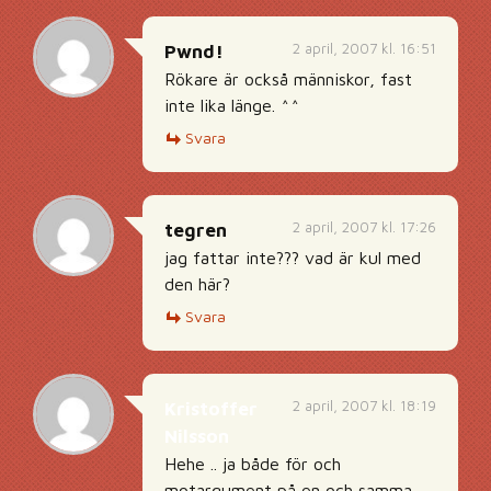
2 april, 2007 kl. 16:51
Pwnd!
Rökare är också människor, fast
inte lika länge. ^^
Svara
2 april, 2007 kl. 17:26
tegren
jag fattar inte??? vad är kul med
den här?
Svara
2 april, 2007 kl. 18:19
Kristoffer
Nilsson
Hehe .. ja både för och
motargument på en och samma