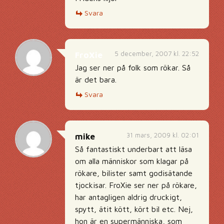
Svara
5 december, 2007 kl. 22:52
FroXie
Jag ser ner på folk som rökar. Så
är det bara.
Svara
31 mars, 2009 kl. 02:01
mike
Så fantastiskt underbart att läsa
om alla människor som klagar på
rökare, bilister samt godisätande
tjockisar. FroXie ser ner på rökare,
har antagligen aldrig druckigt,
spytt, ätit kött, kört bil etc. Nej,
hon är en supermänniska, som