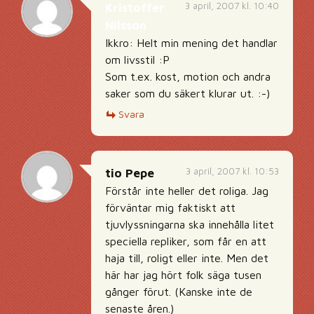
3 april, 2007 kl. 10:40
Kristoffer
Nilsson
Ikkro: Helt min mening det handlar
om livsstil :P
Som t.ex. kost, motion och andra
saker som du säkert klurar ut. :-)
Svara
3 april, 2007 kl. 10:53
tio Pepe
Förstår inte heller det roliga. Jag
förväntar mig faktiskt att
tjuvlyssningarna ska innehålla litet
speciella repliker, som får en att
haja till, roligt eller inte. Men det
här har jag hört folk säga tusen
gånger förut. (Kanske inte de
senaste åren.)