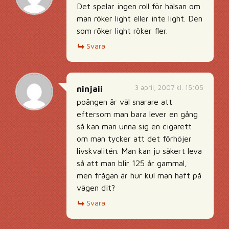
Det spelar ingen roll för hälsan om
man röker light eller inte light. Den
som röker light röker fler.
Svara
3 april, 2007 kl. 15:05
ninjaii
poängen är väl snarare att
eftersom man bara lever en gång
så kan man unna sig en cigarett
om man tycker att det förhöjer
livskvalitén. Man kan ju säkert leva
så att man blir 125 år gammal,
men frågan är hur kul man haft på
vägen dit?
Svara