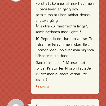
Först att komma till insikt att man
ju bara lever en gång och
totalmissa att hon sabbar denna
enstaka gång.
Är extra kul med ”extra långa”, i
kombinationen med light!!!
10 Pepe: Jo det har betydelse för
hälsan, eftersom man röker fler.
Förmodligen upplever man sig som
hälsosammare, haha.
Ganska kul att så få inser det
roliga, Kristoffer Nilsson fattade
kvickt men ni andra verkar lite
lost :-)
Svara
7 april, 2007 kl. 04:48