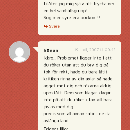
tillåter jag mig själv att trycka ner
en hel samhällsgrupp!
Sug mer syre era puckon!!!
Svara
19 april, 2007 kl. 00:43
hönan
Ikkro., Problemet ligger inte i att
du röker utan att du bry dig på
tok för mkt, hade du bara låtit
kritiken rinna av din axlar så hade
agget mot dig och rökarna aldrig
uppstått. Dem som klagar klagar
inte på att du röker utan vill bara
jävlas med dig
precis som all annan satir i detta
avlånga land.
Fridens liljor