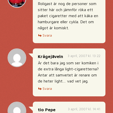
Roligast är nog de personer som
sitter här och jämnför röka ett
paket cigaretter med att käka en
hamburgare eller cykla. Det om
något är komiskt.
Svara
3 april, 2007 kl. 13:22
Krågejäveln
Är det bara jag som ser komiken i
de extra långa light-cigaretterna?
Antar att samvetet är renare om
de heter light… vad vet jag.
Svara
3 april, 2007 kl. 14:41
tio Pepe