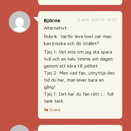
3 april, 2007 kl. 10:27
Björne
Alternativt:
Rubrik: Varför leva livet när man
kan krocka och dö istället?
Tjej 1: Vet inte om jag ska spara
två och en halv timme om dagen
genom att köra till jobbet.
Tjej 2: Men vad fan, utnyttja den
tid du har, man lever bara en
gång!
Tjej 1: Det har du fan rätt i… full
tank tack.
Svara