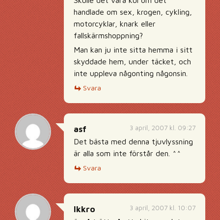
Skulle det vara kul om det
handlade om sex, krogen, cykling,
motorcyklar, knark eller
fallskärmshoppning?
Man kan ju inte sitta hemma i sitt
skyddade hem, under täcket, och
inte uppleva någonting någonsin.
Svara
3 april, 2007 kl. 09:27
asf
Det bästa med denna tjuvlyssning
är alla som inte förstår den. ^^
Svara
3 april, 2007 kl. 10:07
lkkro