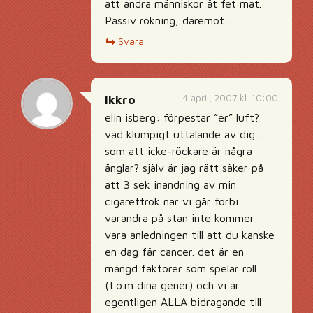
att andra människor åt fet mat.
Passiv rökning, däremot…
Svara
4 april, 2007 kl. 10:00
lkkro
elin isberg: förpestar ”er” luft?
vad klumpigt uttalande av dig…
som att icke-röckare är några
änglar? själv är jag rätt säker på
att 3 sek inandning av min
cigarettrök när vi går förbi
varandra på stan inte kommer
vara anledningen till att du kanske
en dag får cancer. det är en
mängd faktorer som spelar roll
(t.o.m dina gener) och vi är
egentligen ALLA bidragande till