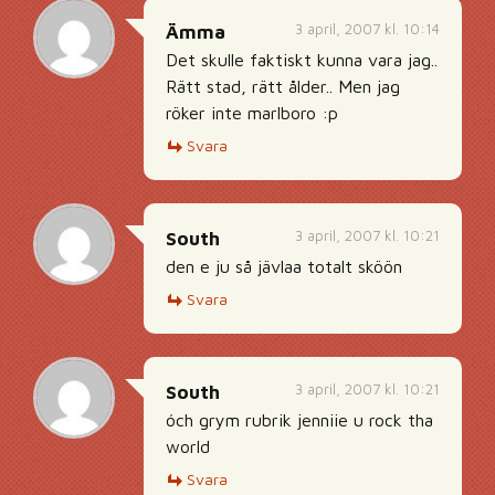
3 april, 2007 kl. 10:14
Ämma
Det skulle faktiskt kunna vara jag..
Rätt stad, rätt ålder.. Men jag
röker inte marlboro :p
Svara
3 april, 2007 kl. 10:21
South
den e ju så jävlaa totalt sköön
Svara
3 april, 2007 kl. 10:21
South
óch grym rubrik jenniie u rock tha
world
Svara