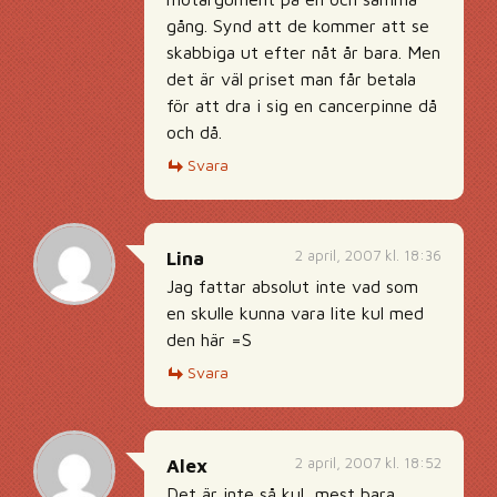
gång. Synd att de kommer att se
skabbiga ut efter nåt år bara. Men
det är väl priset man får betala
för att dra i sig en cancerpinne då
och då.
Svara
2 april, 2007 kl. 18:36
Lina
Jag fattar absolut inte vad som
en skulle kunna vara lite kul med
den här =S
Svara
2 april, 2007 kl. 18:52
Alex
Det är inte så kul, mest bara