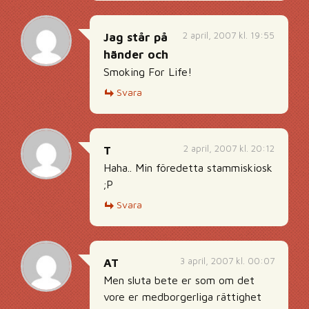
2 april, 2007 kl. 19:55
Jag står på
händer och
Smoking For Life!
Svara
2 april, 2007 kl. 20:12
T
Haha.. Min föredetta stammiskiosk
;P
Svara
3 april, 2007 kl. 00:07
AT
Men sluta bete er som om det
vore er medborgerliga rättighet