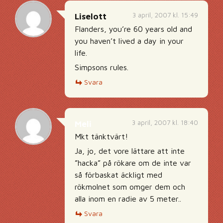
3 april, 2007 kl. 15:49
Liselott
Flanders, you’re 60 years old and
you haven’t lived a day in your
life.
Simpsons rules.
Svara
3 april, 2007 kl. 18:40
Meli
Mkt tänktvärt!
Ja, jo, det vore lättare att inte
”hacka” på rökare om de inte var
så förbaskat äckligt med
rökmolnet som omger dem och
alla inom en radie av 5 meter..
Svara