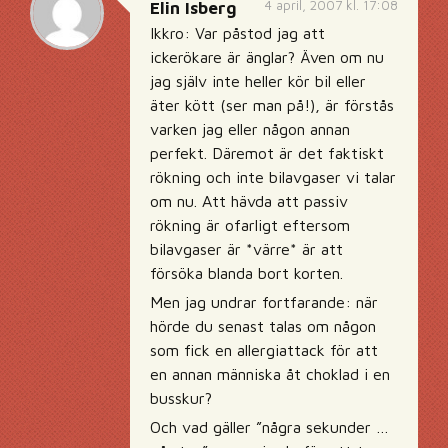
4 april, 2007 kl. 17:08
Elin Isberg
Ikkro: Var påstod jag att
ickerökare är änglar? Även om nu
jag själv inte heller kör bil eller
äter kött (ser man på!), är förstås
varken jag eller någon annan
perfekt. Däremot är det faktiskt
rökning och inte bilavgaser vi talar
om nu. Att hävda att passiv
rökning är ofarligt eftersom
bilavgaser är *värre* är att
försöka blanda bort korten.
Men jag undrar fortfarande: när
hörde du senast talas om någon
som fick en allergiattack för att
en annan människa åt choklad i en
busskur?
Och vad gäller ”några sekunder …