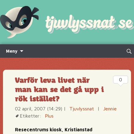
Hoppa
Sök
Meny
till
efte
innehåll
Varför leva livet när
0
man kan se det gå upp i
rök istället?
02 april, 2007 (14:29)
|
Tjuvlyssnat
|
Jennie
Etiketter:
Plus
Resecentrums kiosk, Kristianstad