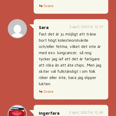
Svara
3 april, 2007 kl. 12:27
Sara
Fast det är ju möjligt att träna
bort högt kolesteorolvärde
och/eller fetma, vilket det inte är
med exv. lungcancer.. så nog
tycker jag iaf att det är farligare
att röka än att äta chips.. Men jag
skiter väl fullständigt i om folk
röker eller inte, bara jag slipper
lukten.
Svara
3 april, 2007 kl. 12:36
Ingerfara