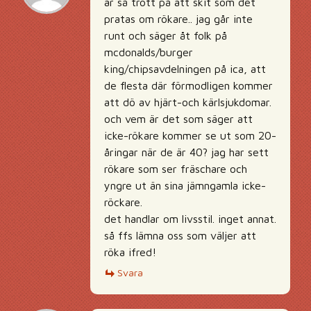
är så trött på att skit som det
pratas om rökare.. jag går inte
runt och säger åt folk på
mcdonalds/burger
king/chipsavdelningen på ica, att
de flesta där förmodligen kommer
att dö av hjärt-och kärlsjukdomar.
och vem är det som säger att
icke-rökare kommer se ut som 20-
åringar när de är 40? jag har sett
rökare som ser fräschare och
yngre ut än sina jämngamla icke-
röckare.
det handlar om livsstil. inget annat.
så ffs lämna oss som väljer att
röka ifred!
Svara