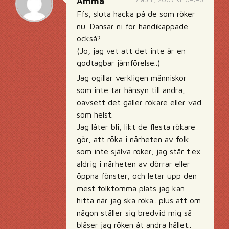
Ämma
Ffs, sluta hacka på de som röker
nu. Dansar ni för handikappade
också?
(Jo, jag vet att det inte är en
godtagbar jämförelse..)
Jag ogillar verkligen människor
som inte tar hänsyn till andra,
oavsett det gäller rökare eller vad
som helst.
Jag låter bli, likt de flesta rökare
gör, att röka i närheten av folk
som inte själva röker; jag står t.ex
aldrig i närheten av dörrar eller
öppna fönster, och letar upp den
mest folktomma plats jag kan
hitta när jag ska röka.. plus att om
någon ställer sig bredvid mig så
blåser jag röken åt andra hållet..