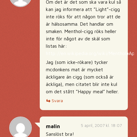
Om det är det som ska vara kul så
kan jag informera att ”Light”-cigg
inte röks för att någon tror att de
är hälsosamma. Det handlar om
smaken. Menthol-cigg röks heller
inte för något av de skäl som
listas här:
http://en.wikipedia.org/wiki/Menthol#App
Jag (som icke-rökare) tycker
mcdonkens mat är mycket
äckligare än cigg (som också är
äckliga), men citatet blir inte kul
om det stått ”Happy meal” heller.
Svara
5 april, 2007 kl. 18:07
malin
Sanslöst bra!