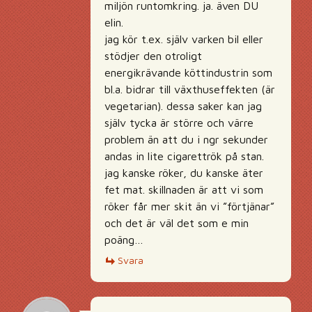
miljön runtomkring. ja. även DU
elin.
jag kör t.ex. själv varken bil eller
stödjer den otroligt
energikrävande köttindustrin som
bl.a. bidrar till växthuseffekten (är
vegetarian). dessa saker kan jag
själv tycka är större och värre
problem än att du i ngr sekunder
andas in lite cigarettrök på stan.
jag kanske röker, du kanske äter
fet mat. skillnaden är att vi som
röker får mer skit än vi ”förtjänar”
och det är väl det som e min
poäng…
Svara