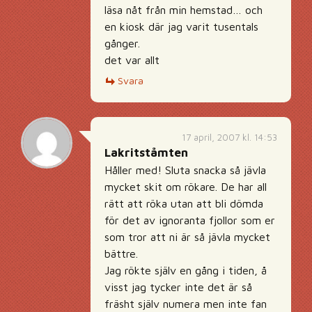
läsa nåt från min hemstad… och
en kiosk där jag varit tusentals
gånger.
det var allt
Svara
17 april, 2007 kl. 14:53
Lakritståmten
Håller med! Sluta snacka så jävla
mycket skit om rökare. De har all
rätt att röka utan att bli dömda
för det av ignoranta fjollor som er
som tror att ni är så jävla mycket
bättre.
Jag rökte själv en gång i tiden, å
visst jag tycker inte det är så
fräsht själv numera men inte fan