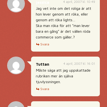
4 april, 2007 kl. 10:49
jessica
Jag vet inte om det roliga är att
hon lever genom att röka, eller
genom att röka lights…
Ska man röka för att ”man lever
bara en gång” är det vällen röda
commerce som gäller..?
Svara
4 april, 2007 kl. 16:01
Tuttan
Måste säga att jag uppskattade
rubriken mer än själva
tjuvlyssningen.
Svara