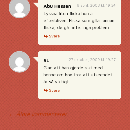
8 april, 2008 kl. 19:24
Abu Hassan
Lyssna liten flicka hon är
efterbliven. Flicka som gillar annan
flicka, de går inte. Inga problem
Svara
27 oktober, 2009 kl. 19:27
SL
Glad att han gjorde slut med
henne om hon tror att utseendet
är så viktigt..
Svara
Kommentarsnavig
← Äldre kommentarer