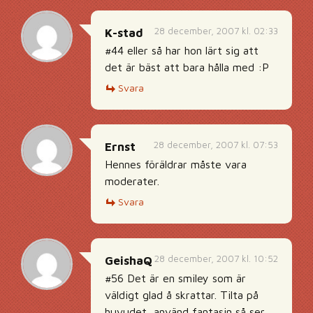
28 december, 2007 kl. 02:33
K-stad
#44 eller så har hon lärt sig att
det är bäst att bara hålla med :P
Svara
28 december, 2007 kl. 07:53
Ernst
Hennes föräldrar måste vara
moderater.
Svara
28 december, 2007 kl. 10:52
GeishaQ
#56 Det är en smiley som är
väldigt glad å skrattar. Tilta på
huvudet, använd fantasin så ser