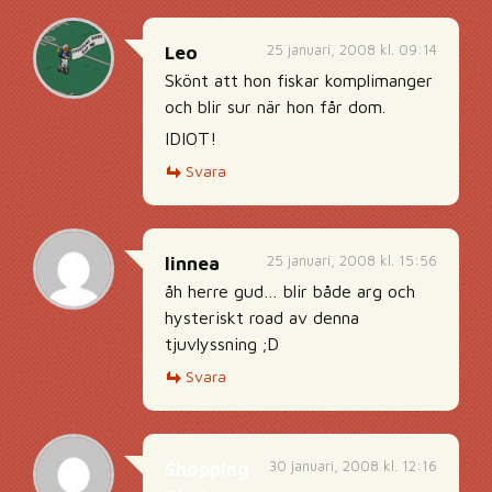
25 januari, 2008 kl. 09:14
Leo
Skönt att hon fiskar komplimanger
och blir sur när hon får dom.
IDIOT!
Svara
25 januari, 2008 kl. 15:56
linnea
åh herre gud… blir både arg och
hysteriskt road av denna
tjuvlyssning ;D
Svara
30 januari, 2008 kl. 12:16
Shopping