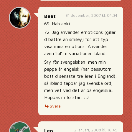
31 december, 2007 kl. 04:34
Beat
69. Hah aoki..
72. Jag använder emoticons (gillar
d bättre än smiley) för att typ
visa mina emotions.. Använder
även ’lol’ m variationer ibland..
Sry för svengelskan, men min
pappa är engelsk (har dessutom
bott d senaste tre åren i England),
så ibland tappar jag svenska ord,
men vet vad det är på engelska..
Hoppas ni förstår.. :D
Svara
2 januari, 2008 kl. 16:45
Leo