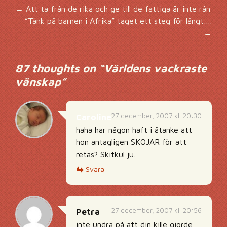
Inläggsnavigering
←
Att ta från de rika och ge till de fattiga är inte rån
”Tänk på barnen i Afrika” taget ett steg för långt….
→
87 thoughts on “
Världens vackraste
vänskap
”
27 december, 2007 kl. 20:30
Caroline
haha har någon haft i åtanke att
hon antagligen SKOJAR för att
retas? Skitkul ju.
Svara
27 december, 2007 kl. 20:56
Petra
inte undra på att din kille gjorde