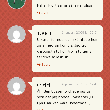
Haha! Fjortisar är så jävla roliga!
Svara
6 januari, 2008 kl. 02:21
Tuva :)
Urkass, förmodligen skämtade hon
bara med sin kompis. Jag tror
knappast att hon tror att tjej 2
faktiskt är lesbisk.
Svara
6 januari, 2008 kl. 17:43
En tjej
Åh, den bussen brukade jag ta
hem när jag bodde i Västerås ;D
Fjortisar kan vara underbara :)