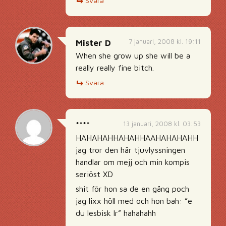
Svara
7 januari, 2008 kl. 19:11
Mister D
When she grow up she will be a
really really fine bitch.
Svara
13 januari, 2008 kl. 03:53
****
HAHAHAHHAHAHHAAHAHAHAHH
jag tror den här tjuvlyssningen
handlar om mejj och min kompis
seriöst XD
shit för hon sa de en gång poch
jag lixx höll med och hon bah: ”e
du lesbisk lr” hahahahh