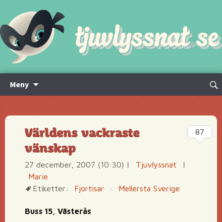
Hoppa
Sök
Meny
till
efte
innehåll
Världens vackraste
87
vänskap
27 december, 2007 (10:30)
|
Tjuvlyssnat
|
Marie
Etiketter:
Fjortisar
·
Mellersta Sverige
Buss 15, Västerås