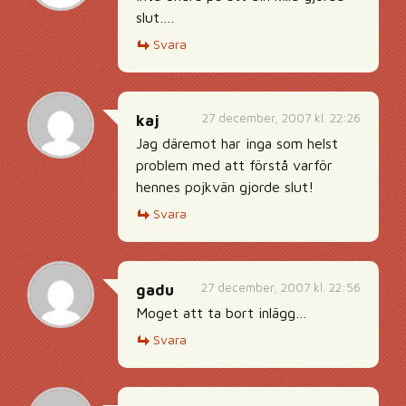
slut….
Svara
27 december, 2007 kl. 22:26
kaj
Jag däremot har inga som helst
problem med att förstå varför
hennes pojkvän gjorde slut!
Svara
27 december, 2007 kl. 22:56
gadu
Moget att ta bort inlägg…
Svara