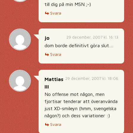
till dig på min MSN ;-)
Svara
29 december, 2007 kl. 16:13
jo
dom borde definitivt göra slut…
Svara
29 december, 2007 kl. 18:06
Mattias
III
No offense mot någon, men
fjortisar tenderar att överanvända
just XD-smileyn (hmm, svengelska
någon?) och dess variationer :)
Svara