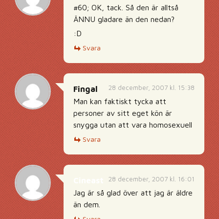
#60; OK, tack. Så den är alltså
ÄNNU gladare än den nedan?
:D
Svara
28 december, 2007 kl. 15:38
Fingal
Man kan faktiskt tycka att
personer av sitt eget kön är
snygga utan att vara homosexuell
Svara
28 december, 2007 kl. 16:01
Cineast
Jag är så glad över att jag är äldre
än dem.
Svara