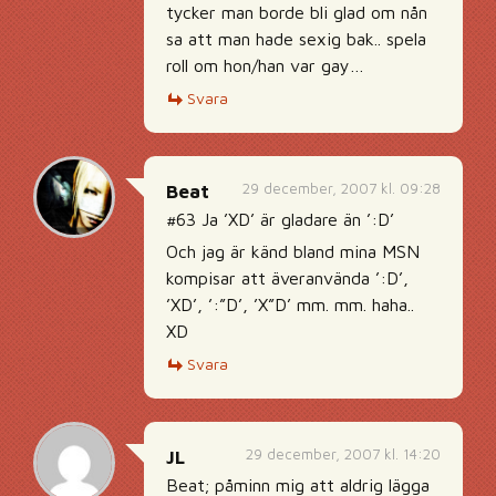
tycker man borde bli glad om nån
sa att man hade sexig bak.. spela
roll om hon/han var gay…
Svara
29 december, 2007 kl. 09:28
Beat
#63 Ja ’XD’ är gladare än ’:D’
Och jag är känd bland mina MSN
kompisar att äveranvända ’:D’,
’XD’, ’:”D’, ’X”D’ mm. mm. haha..
XD
Svara
29 december, 2007 kl. 14:20
JL
Beat; påminn mig att aldrig lägga