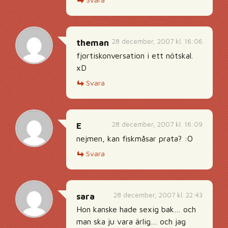
28 december, 2007 kl. 16:06
theman
fjortiskonversation i ett nötskal.
xD
Svara
28 december, 2007 kl. 16:09
E
nejmen, kan fiskmåsar prata? :O
Svara
28 december, 2007 kl. 22:43
sara
Hon kanske hade sexig bak… och
man ska ju vara ärlig… och jag