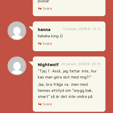
pussar
Svara
13 januari, 2008 kl. 19:13
hanna
hahaha king:D
Svara
20 januari, 2008 kl. 20:14
Nightwolf
”Tjej 1: Asså, jag fattar inte, hur
kan man göra slut med mig?!”
Jaa, bra fråga va.. men med
hennes attityd om ”snygg bak,
smart” så är det inte undra på.
Svara