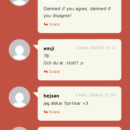
Bitch
Damned if you agree, damned if
you disagree!
Svara
2 mars, 2008 kl. 21:10
emji
78:
Och du är.. stolt? ;o
Svara
3 mars, 2008 kl. 01:50
hejsan
jag älskar fjortisar <3
Svara