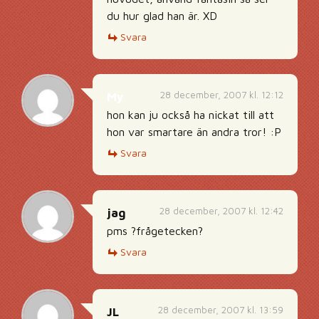
du hur glad han är. XD
Svara
28 december, 2007 kl. 12:12
My
hon kan ju också ha nickat till att
hon var smartare än andra tror! :P
Svara
28 december, 2007 kl. 12:42
jag
pms ?frågetecken?
Svara
28 december, 2007 kl. 13:59
JL