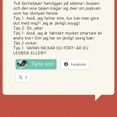
Två fjortistjejer halvligger på sätena i bussen
och den ena tjejen klagar sig över sin pojkvän
som har dumpat henne.
Tjej 1: Asså, jag fattar inte, hur kan man göra
slut med mig?! Jag är jävligt snygg!
Tjej 2: Eh, jaha!
Tjej 1: Asså, jag är faktiskt mycket smartare än
andra tror! Och jag har en jävligt sexig bak!
Tjej 2 nickar.
Tjej 1: VAFAN NICKAR DU FÖR?! ÄR DU
LESBISK ELLER?!
Tipsa oss!
Facebook
X