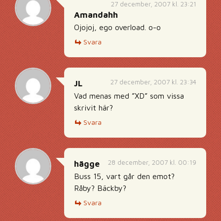
27 december, 2007 kl. 23:21
Amandahh
Ojojoj, ego overload. o-o
Svara
27 december, 2007 kl. 23:34
JL
Vad menas med ”XD” som vissa
skrivit här?
Svara
28 december, 2007 kl. 00:19
hägge
Buss 15, vart går den emot?
Råby? Bäckby?
Svara