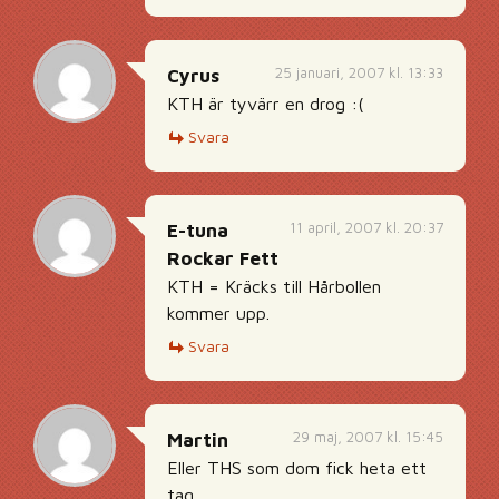
25 januari, 2007 kl. 13:33
Cyrus
KTH är tyvärr en drog :(
Svara
11 april, 2007 kl. 20:37
E-tuna
Rockar Fett
KTH = Kräcks till Hårbollen
kommer upp.
Svara
29 maj, 2007 kl. 15:45
Martin
Eller THS som dom fick heta ett
tag…