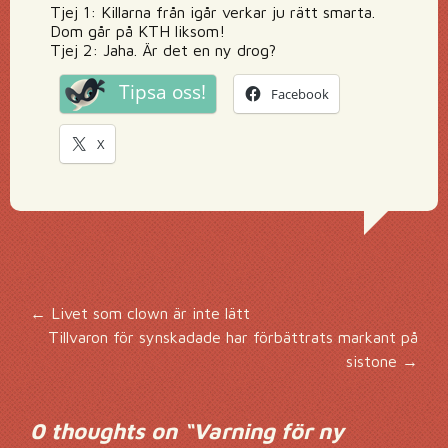
Tjej 1: Killarna från igår verkar ju rätt smarta.
Dom går på KTH liksom!
Tjej 2: Jaha. Är det en ny drog?
Tipsa oss!
Facebook
X
Inläggsnavigering
←
Livet som clown är inte lätt
Tillvaron för synskadade har förbättrats markant på
sistone
→
0 thoughts on “
Varning för ny