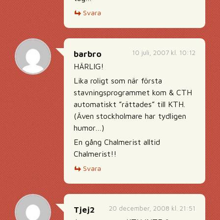
Svara
10 juli, 2007 kl. 10:12
barbro
HÄRLIG!
Lika roligt som när första
stavningsprogrammet kom & CTH
automatiskt ”rättades” till KTH.
(Även stockholmare har tydligen
humor…)
En gång Chalmerist alltid
Chalmerist!!
Svara
20 december, 2008 kl. 21:51
Tjej2