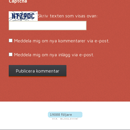
Captcha
*
Skriv texten som visas ovan:
Meddela mig om nya kommentarer via e-post.
Meddela mig om nya inlägg via e-post.