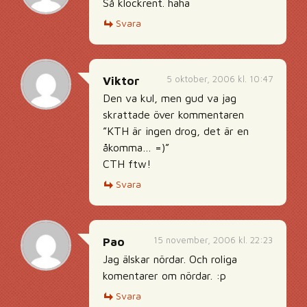
Så klockrent. haha
Svara
5 oktober, 2006 kl. 10:47
Viktor
Den va kul, men gud va jag
skrattade över kommentaren
”KTH är ingen drog, det är en
åkomma… =)”
CTH ftw!
Svara
15 november, 2006 kl. 22:23
Pao
Jag älskar nördar. Och roliga
komentarer om nördar. :p
Svara