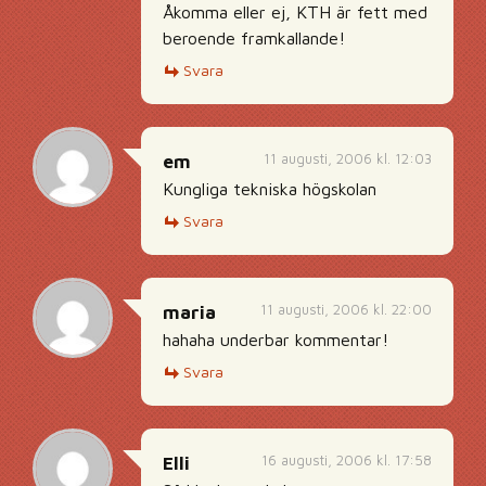
Åkomma eller ej, KTH är fett med
beroende framkallande!
Svara
11 augusti, 2006 kl. 12:03
em
Kungliga tekniska högskolan
Svara
11 augusti, 2006 kl. 22:00
maria
hahaha underbar kommentar!
Svara
16 augusti, 2006 kl. 17:58
Elli