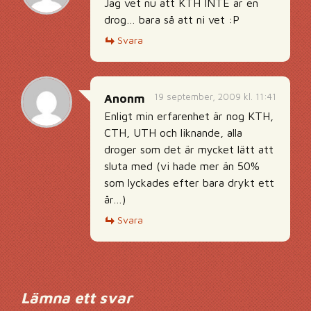
Jag vet nu att KTH INTE är en
drog… bara så att ni vet :P
Svara
19 september, 2009 kl. 11:41
Anonm
Enligt min erfarenhet är nog KTH,
CTH, UTH och liknande, alla
droger som det är mycket lätt att
sluta med (vi hade mer än 50%
som lyckades efter bara drykt ett
år…)
Svara
Lämna ett svar