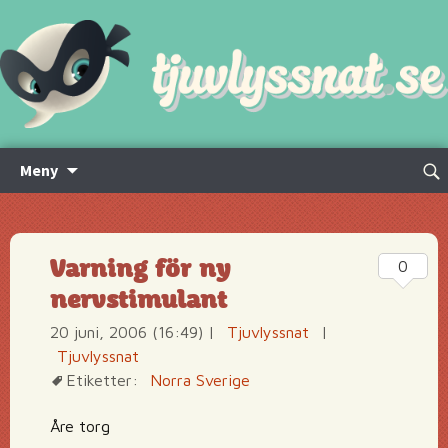
Hoppa
Sök
Meny
till
efte
innehåll
Varning för ny
0
nervstimulant
20 juni, 2006 (16:49)
|
Tjuvlyssnat
|
Tjuvlyssnat
Etiketter:
Norra Sverige
Åre torg