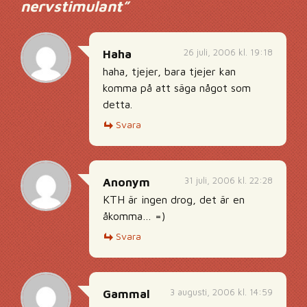
nervstimulant
”
26 juli, 2006 kl. 19:18
Haha
haha, tjejer, bara tjejer kan
komma på att säga något som
detta.
Svara
31 juli, 2006 kl. 22:28
Anonym
KTH är ingen drog, det är en
åkomma… =)
Svara
3 augusti, 2006 kl. 14:59
Gammal