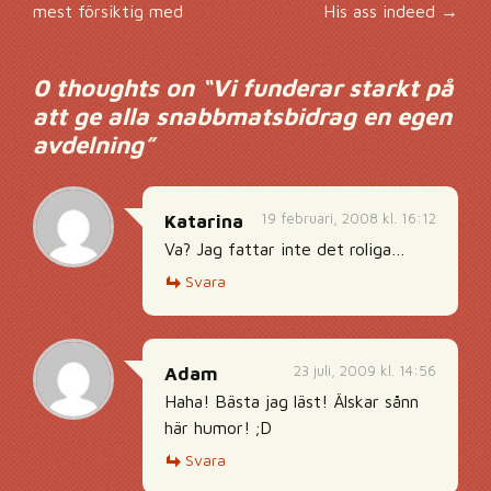
Inläggsnavigering
mest försiktig med
His ass indeed
→
0 thoughts on “
Vi funderar starkt på
att ge alla snabbmatsbidrag en egen
avdelning
”
19 februari, 2008 kl. 16:12
Katarina
Va? Jag fattar inte det roliga…
Svara
23 juli, 2009 kl. 14:56
Adam
Haha! Bästa jag läst! Älskar sånn
här humor! ;D
Svara