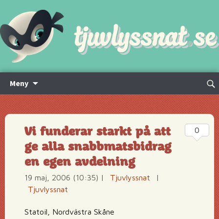
Hoppa
Sök
Meny
till
efte
innehåll
Vi funderar starkt på att
0
ge alla snabbmatsbidrag
en egen avdelning
19 maj, 2006 (10:35)
|
Tjuvlyssnat
|
Tjuvlyssnat
Statoil, Nordvästra Skåne