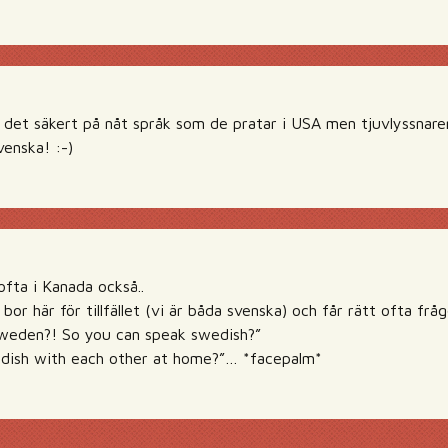
det säkert på nåt språk som de pratar i USA men tjuvlyssnaren
venska! :-)
ofta i Kanada också..
or här för tillfället (vi är båda svenska) och får rätt ofta frå
Sweden?! So you can speak swedish?”
dish with each other at home?”… *facepalm*