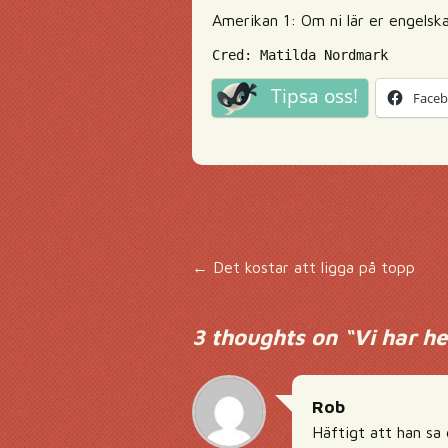
Amerikan 1: Om ni lär er engelska
Cred: Matilda Nordmark
Tipsa oss!
Face
Inläggsnavigering
←
Det kostar att ligga på topp
3 thoughts on “
Vi har h
Rob
Häftigt att han sa 