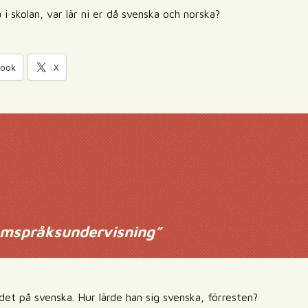
 i skolan, var lär ni er då svenska och norska?
book
X
emspråksundervisning
”
det på svenska. Hur lärde han sig svenska, förresten?