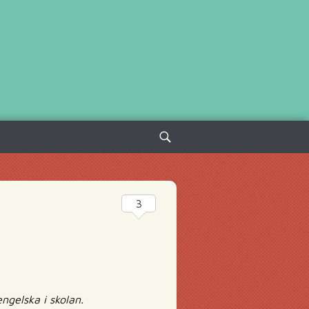
Sök
efter:
3
ngelska i skolan.