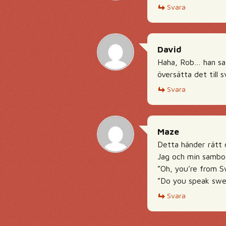
Svara
David
Haha, Rob… han sa 
översätta det till s
Svara
Maze
Detta händer rätt 
Jag och min sambo b
”Oh, you’re from 
”Do you speak swe
Svara