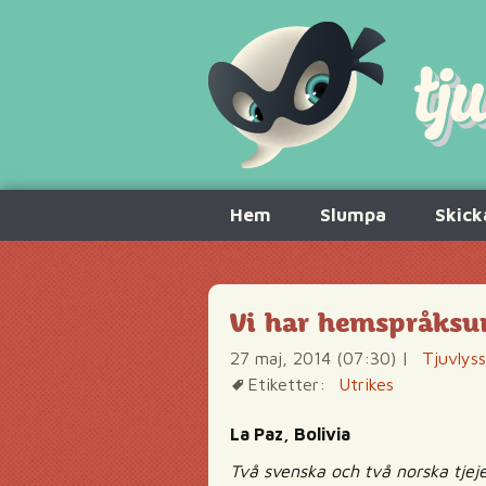
Hoppa
Hem
Slumpa
Skick
till
innehåll
Vi har hemspråksu
27 maj, 2014 (07:30)
|
Tjuvlys
Etiketter:
Utrikes
La Paz, Bolivia
Två svenska och två norska tjeje