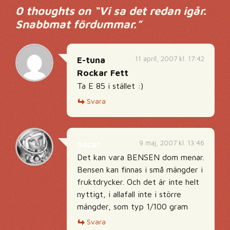
0 thoughts on “
Vi sa det redan igår.
Snabbmat fördummar.
”
11 april, 2007 kl. 17:42
E-tuna
Rockar Fett
Ta E 85 i stället :)
Svara
9 maj, 2007 kl. 13:46
oscar
Det kan vara BENSEN dom menar.
Bensen kan finnas i små mängder i
fruktdrycker. Och det är inte helt
nyttigt, i allafall inte i större
mängder, som typ 1/100 gram
Svara