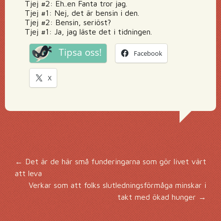
Tjej #2: Eh..en Fanta tror jag.
Tjej #1: Nej, det är bensin i den.
Tjej #2: Bensin, seriöst?
Tjej #1: Ja, jag läste det i tidningen.
Tipsa oss!
Facebook
X
Inläggsnavigering
←
Det är de här små funderingarna som gör livet värt
att leva
Verkar som att folks slutledningsförmåga minskar i
takt med ökad hunger
→