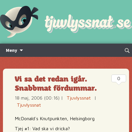
Hoppa
Sök
Meny
till
efte
innehåll
Vi sa det redan igår.
0
Snabbmat fördummar.
18 maj, 2006 (00:16)
|
Tjuvlyssnat
|
Tjuvlyssnat
McDonald´s Knutpunkten, Helsingborg
Tjej #1: Vad ska vi dricka?