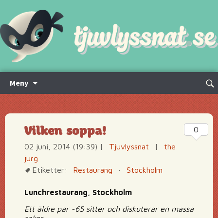
Hoppa
Sök
Meny
till
efte
innehåll
Vilken soppa!
0
02 juni, 2014 (19:39)
|
Tjuvlyssnat
|
the
jurg
Etiketter:
Restaurang
·
Stockholm
Lunchrestaurang, Stockholm
Ett äldre par ~65 sitter och diskuterar en massa