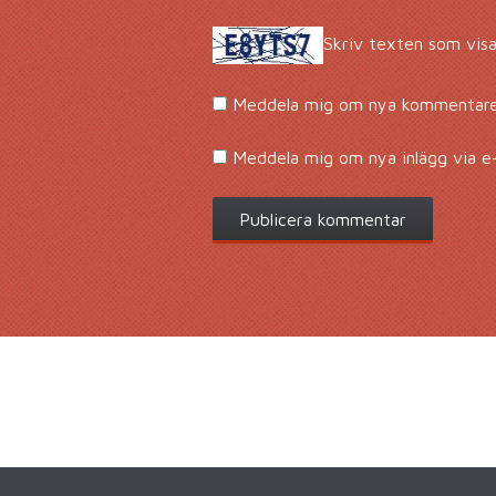
Skriv texten som visa
Meddela mig om nya kommentarer
Meddela mig om nya inlägg via e