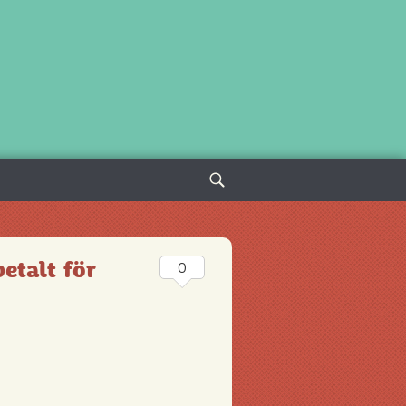
Sök
efter:
betalt för
0