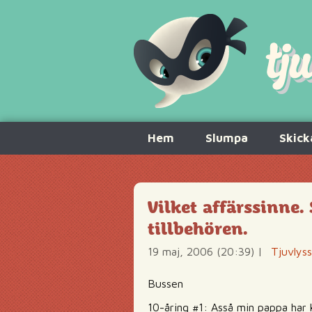
Hoppa
Hem
Slumpa
Skick
till
innehåll
Vilket affärssinne. 
tillbehören.
19 maj, 2006 (20:39)
|
Tjuvlys
Bussen
10-åring #1: Asså min pappa har 