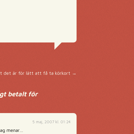
t det är för lätt att få ta körkort
→
gt betalt för
5 maj, 2007 kl. 01:24
d jag menar…