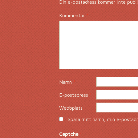
Din e-postadress kommer inte publi
Kommentar
*
Namn
*
E-postadress
*
Webbplats
Spara mitt namn, min e-postadre
Captcha
*