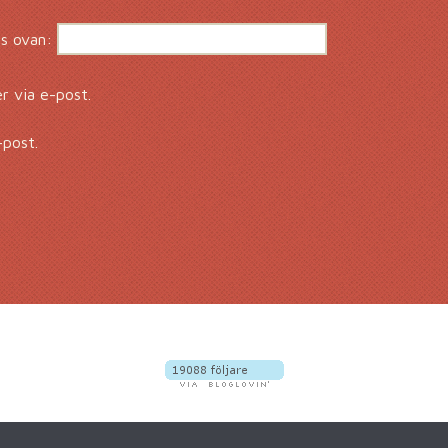
s ovan:
 via e-post.
-post.