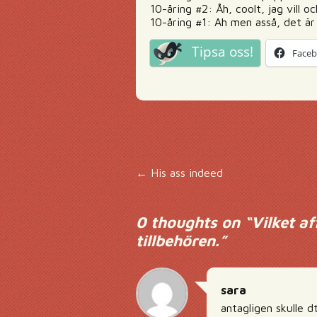
10-åring #2: Åh, coolt, jag vill o
10-åring #1: Ah men asså, det är 
Tipsa oss!
Face
Inläggsnavigering
←
His ass indeed
0 thoughts on “
Vilket af
tillbehören.
”
sara
antagligen skulle d