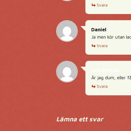
Svara
Daniel
Ja men kör utan la
Svara
Latrodecta
Är jag dum, eller f
Svara
Lämna ett svar