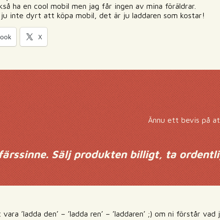
ckså ha en cool mobil men jag får ingen av mina föräldrar.
ju inte dyrt att köpa mobil, det är ju laddaren som kostar!
book
X
Ännu ett bevis på at
färssinne. Sälj produkten billigt, ta ordentli
t vara ’ladda den’ – ’ladda ren’ – ’laddaren’ ;) om ni förstår va