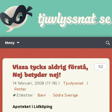
Hoppa
Sök
Meny
till
efte
innehåll
Vissa tycks aldrig förstå,
52
Nej betyder nej!
14 februari, 2008 (11:18)
|
Tjuvlyssnat
|
Petter
Etiketter:
Barn
·
Södra Sverige
Apoteket i Lidköping