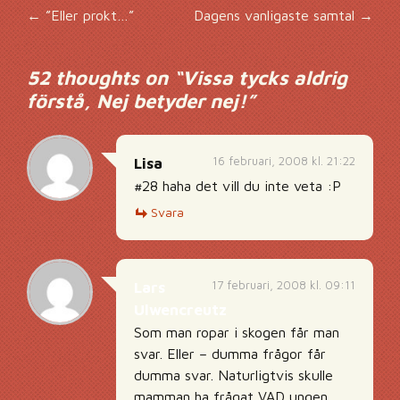
Inläggsnavigering
←
”Eller prokt…”
Dagens vanligaste samtal
→
52 thoughts on “
Vissa tycks aldrig
förstå, Nej betyder nej!
”
16 februari, 2008 kl. 21:22
Lisa
#28 haha det vill du inte veta :P
Svara
17 februari, 2008 kl. 09:11
Lars
Ulwencreutz
Som man ropar i skogen får man
svar. Eller – dumma frågor får
dumma svar. Naturligtvis skulle
mamman ha frågat VAD ungen