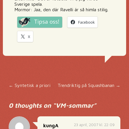
Sverige spela.
Mormor: Jaa, den där Ravelli är så himla stilig.
Tipsa oss!
Facebook
X
Inläggsnavigering
←
Syntetisk a priori
Trendriktig på Squashbanan
→
0 thoughts on “
VM-sommar
”
23 april, 2007 kl. 22:09
kungA