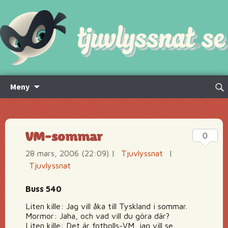
Hoppa
Sök
Meny
till
efte
innehåll
VM-sommar
0
28 mars, 2006 (22:09)
|
Tjuvlyssnat
|
Tjuvlyssnat
Buss 540
Liten kille: Jag vill åka till Tyskland i sommar.
Mormor: Jaha, och vad vill du göra där?
Liten kille: Det är fotbolls-VM, jag vill se