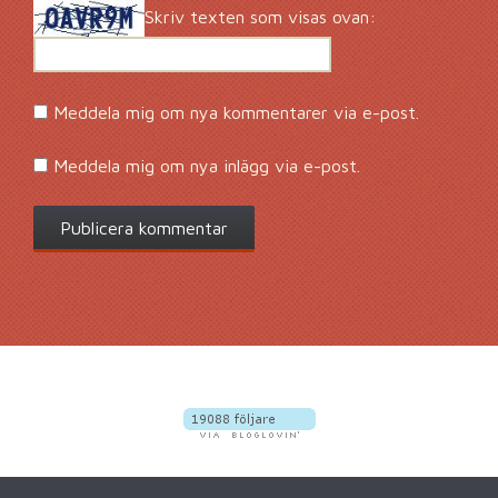
Skriv texten som visas ovan:
Meddela mig om nya kommentarer via e-post.
Meddela mig om nya inlägg via e-post.