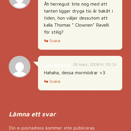
Åh herregud. Inte nog med att
tanten ligger dryga tio år bakåt i
tiden, hon väljer dessutom att
kalla Thomas ” Clownen” Ravelli
för stilig?
Svara
29 mars, 2008 kl. 00:23
Latrodecta
Hahaha, dessa mormödrar <3
Svara
Lämna ett svar
Din e-postadress kommer inte publiceras.