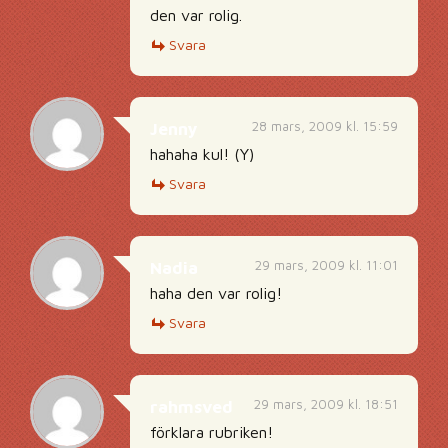
den var rolig.
Svara
28 mars, 2009 kl. 15:59
Jenny
hahaha kul! (Y)
Svara
29 mars, 2009 kl. 11:01
Nadia
haha den var rolig!
Svara
29 mars, 2009 kl. 18:51
rahmsved
förklara rubriken!