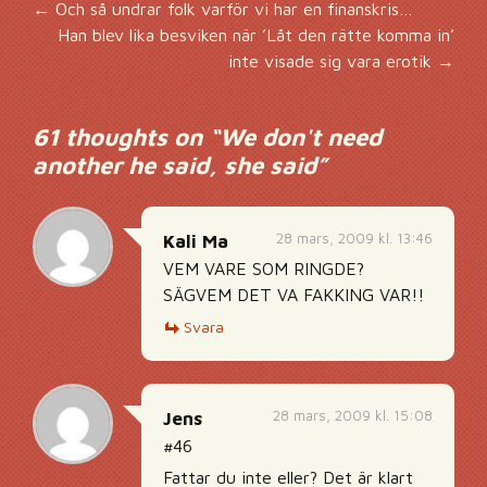
Inläggsnavigering
←
Och så undrar folk varför vi har en finanskris…
Han blev lika besviken när ’Låt den rätte komma in’
inte visade sig vara erotik
→
61 thoughts on “
We don't need
another he said, she said
”
28 mars, 2009 kl. 13:46
Kali Ma
VEM VARE SOM RINGDE?
SÄGVEM DET VA FAKKING VAR!!
Svara
28 mars, 2009 kl. 15:08
Jens
#46
Fattar du inte eller? Det är klart