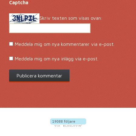
Captcha
*
Skriv texten som visas ovan:
Meddela mig om nya kommentarer via e-post.
Meddela mig om nya inlägg via e-post.