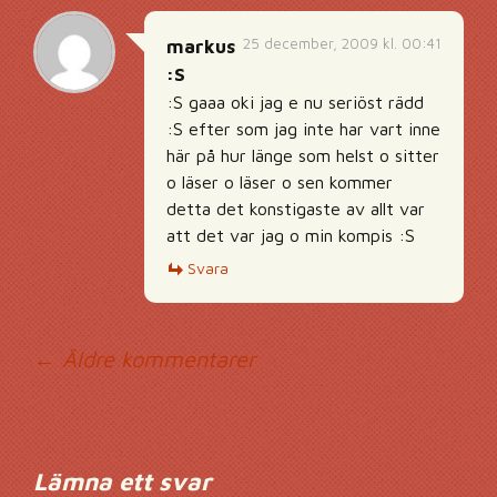
25 december, 2009 kl. 00:41
markus
:S
:S gaaa oki jag e nu seriöst rädd
:S efter som jag inte har vart inne
här på hur länge som helst o sitter
o läser o läser o sen kommer
detta det konstigaste av allt var
att det var jag o min kompis :S
Svara
Kommentarsnavig
← Äldre kommentarer
Lämna ett svar