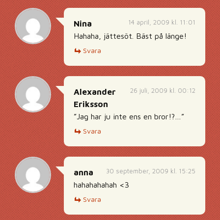
14 april, 2009 kl. 11:01
Nina
Hahaha, jättesöt. Bäst på länge!
Svara
26 juli, 2009 kl. 00:12
Alexander
Eriksson
”Jag har ju inte ens en bror!?…”
Svara
30 september, 2009 kl. 15:25
anna
hahahahahah <3
Svara