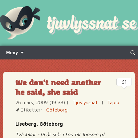
Hoppa
Sök
Meny
till
efte
innehåll
We don't need another
61
he said, she said
26 mars, 2009 (19:33)
|
Tjuvlyssnat
|
Tapio
Etiketter:
Göteborg
Liseberg, Göteborg
Två killar ~15 år står i kön till Topspin på