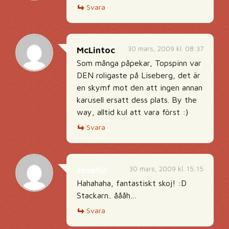
Svara
30 mars, 2009 kl. 08:37
McLintoc
Som många påpekar, Topspinn var
DEN roligaste på Liseberg, det är
en skymf mot den att ingen annan
karusell ersatt dess plats. By the
way, alltid kul att vara först :)
Svara
30 mars, 2009 kl. 15:15
Josefin
Hahahaha, fantastiskt skoj! :D
Stackarn.. åååh…
Svara