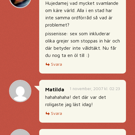
Hujedamej vad mycket svamlande
om käre värld. Alla i en stad har
inte samma ordförråd så vad är
problemet?
pissenisse: sex som inkluderar
olika grejer som stoppas in här och
där betyder inte våldtäkt. Nu får
du nog ta en öl till :)
Svara
1 november, 2007 kl. 02:23
Matilda
hahahahaha! det där var det
roligaste jag läst idag!
Svara