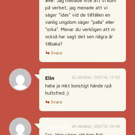
#48: Jag menade inte att vi kom
på verbet, jag menade att vi
säger ”idas” vid de tillfällen en
vanlig ungdom säger ”palla” eller
”orka”. Menar du verkligen att ni
också har sagt det sen några år
tillbaka?
Svara
22 oktober, 2007 kl. 17:02
Elin
haha ja mkt konstigt hände rpå
hultsfred ;)
Svara
24 oktober, 2007 kl. 23:45
pissenisse
”aa: Hon säger att hon fick