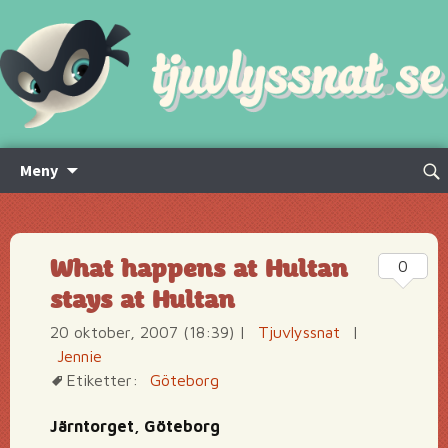
Hoppa
Sök
Meny
till
efte
innehåll
What happens at Hultan
0
stays at Hultan
20 oktober, 2007 (18:39)
|
Tjuvlyssnat
|
Jennie
Etiketter:
Göteborg
Järntorget, Göteborg