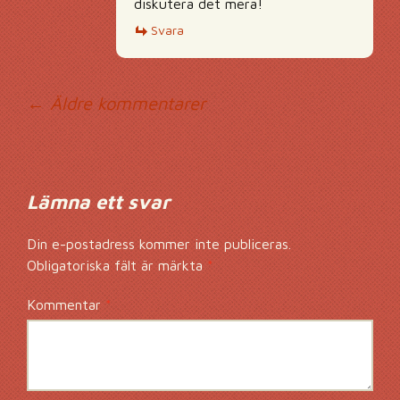
diskutera det mera!
Svara
Kommentarsnavig
← Äldre kommentarer
Lämna ett svar
Din e-postadress kommer inte publiceras.
Obligatoriska fält är märkta
*
Kommentar
*