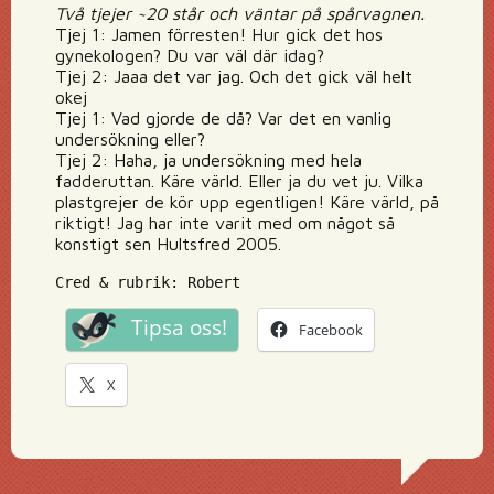
Två tjejer ~20 står och väntar på spårvagnen.
Tjej 1: Jamen förresten! Hur gick det hos
gynekologen? Du var väl där idag?
Tjej 2: Jaaa det var jag. Och det gick väl helt
okej
Tjej 1: Vad gjorde de då? Var det en vanlig
undersökning eller?
Tjej 2: Haha, ja undersökning med hela
fadderuttan. Käre värld. Eller ja du vet ju. Vilka
plastgrejer de kör upp egentligen! Käre värld, på
riktigt! Jag har inte varit med om något så
konstigt sen Hultsfred 2005.
Cred & rubrik: Robert
Tipsa oss!
Facebook
X