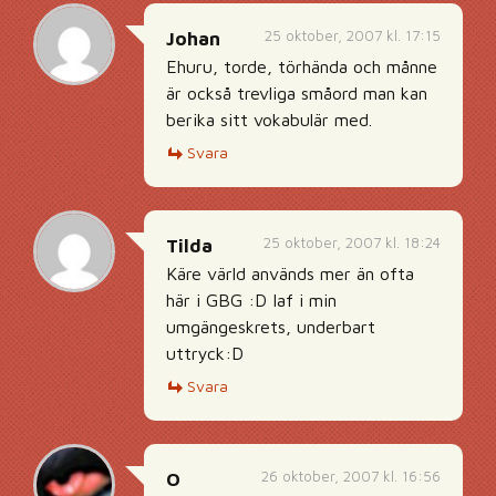
25 oktober, 2007 kl. 17:15
Johan
Ehuru, torde, törhända och månne
är också trevliga småord man kan
berika sitt vokabulär med.
Svara
25 oktober, 2007 kl. 18:24
Tilda
Käre värld används mer än ofta
här i GBG :D Iaf i min
umgängeskrets, underbart
uttryck:D
Svara
26 oktober, 2007 kl. 16:56
O