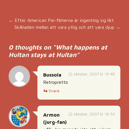
Inläggsnavigering
←
Efter American Pie-filmerna är ingenting sig likt
Skillnaden mellan att vara ytlig och att vara djup
→
0 thoughts on “
What happens at
Hultan stays at Hultan
”
22 oktober, 2007 kl. 15:48
Bussola
Retropretto
Svara
22 oktober, 2007 kl. 16:53
Armon
(jurg-fan)