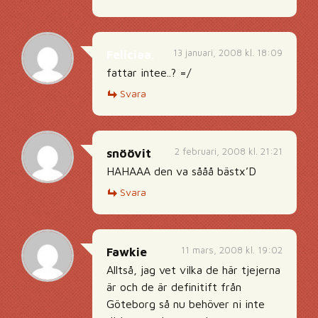
13 januari, 2008 kl. 18:09
Feliciaa.
fattar intee..? =/
Svara
2 februari, 2008 kl. 21:21
snöövit
HAHAAA den va sååå bästx’D
Svara
11 mars, 2008 kl. 19:02
Fawkie
Alltså, jag vet vilka de här tjejerna
är och de är definitift från
Göteborg så nu behöver ni inte