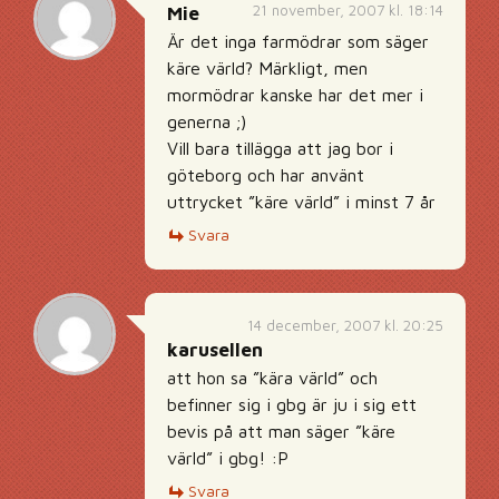
21 november, 2007 kl. 18:14
Mie
Är det inga farmödrar som säger
käre värld? Märkligt, men
mormödrar kanske har det mer i
generna ;)
Vill bara tillägga att jag bor i
göteborg och har använt
uttrycket ”käre värld” i minst 7 år
Svara
14 december, 2007 kl. 20:25
karusellen
att hon sa ”kära värld” och
befinner sig i gbg är ju i sig ett
bevis på att man säger ”käre
värld” i gbg! :P
Svara