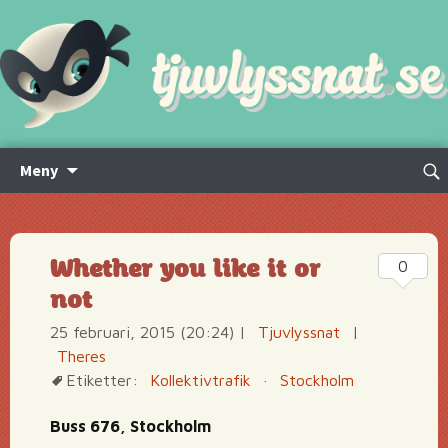
Hoppa
Sök
Meny
till
efte
innehåll
Whether you like it or
0
not
25 februari, 2015 (20:24)
|
Tjuvlyssnat
|
Theres
Etiketter:
Kollektivtrafik
·
Stockholm
Buss 676, Stockholm