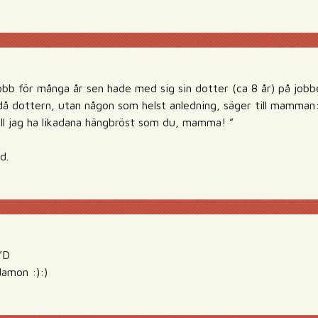
obb för många år sen hade med sig sin dotter (ca 8 år) på jobb
 då dottern, utan någon som helst anledning, säger till mamman
vill jag ha likadana hängbröst som du, mamma! ”
d.
”D
damon :):)