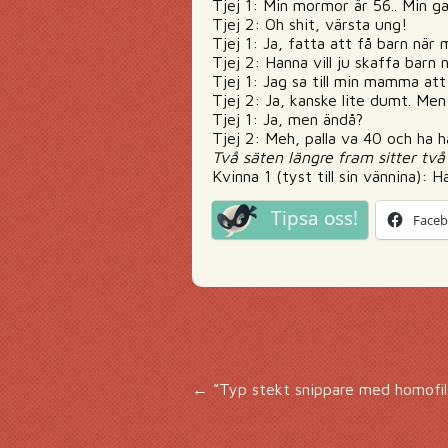
Tjej 1: Min mormor är 56.. Min 
Tjej 2: Oh shit, värsta ung!
Tjej 1: Ja, fatta att få barn när 
Tjej 2: Hanna vill ju skaffa barn 
Tjej 1: Jag sa till min mamma att
Tjej 2: Ja, kanske lite dumt. Men
Tjej 1: Ja, men ändå?
Tjej 2: Meh, palla va 40 och ha 
Två säten längre fram sitter två
Kvinna 1 (tyst till sin vännina):
Tipsa oss!
Face
Inläggsnavigering
←
”Typ stekt snippare med homofil