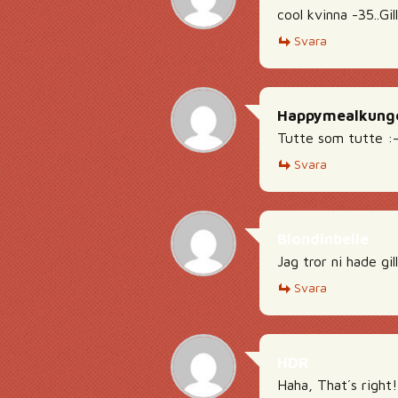
cool kvinna -35..Gil
Svara
Happymealkung
Tutte som tutte :-
Svara
Blondinbelle
Jag tror ni hade gil
Svara
HDR
Haha, That´s right!