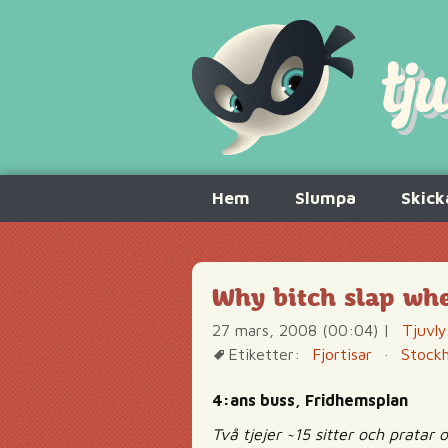
Hoppa
Hem
Slumpa
Skick
till
innehåll
Why bitch slap whe
27 mars, 2008 (00:04)
|
Tjuvly
Etiketter:
Fjortisar
·
Stock
4:ans buss, Fridhemsplan
Två tjejer ~15 sitter och pratar 