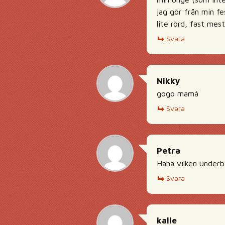
jag gör från min fe
lite rörd, fast mest 
Svara
Nikky
gogo mamá
Svara
Petra
Haha vilken underb
Svara
kalle