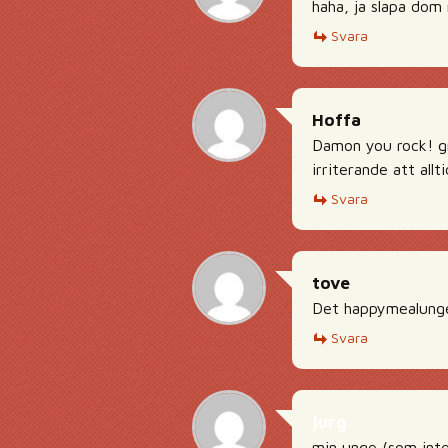
haha, ja slapa dom
Svara
Hoffa
Damon you rock! gr
irriterande att all
Svara
tove
Det happymealunge
Svara
jurg
min unge (som inte