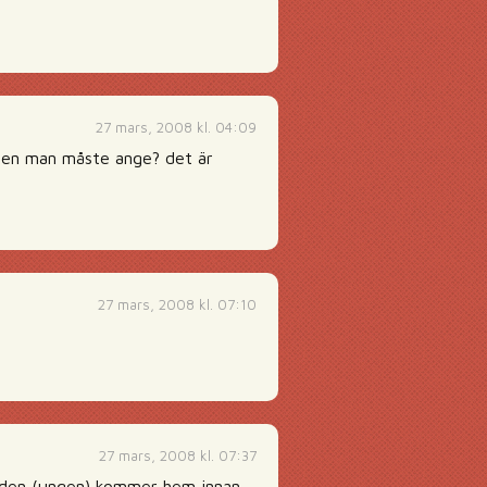
27 mars, 2008 kl. 04:09
iten man måste ange? det är
27 mars, 2008 kl. 07:10
27 mars, 2008 kl. 07:37
om den (ungen) kommer hem innan