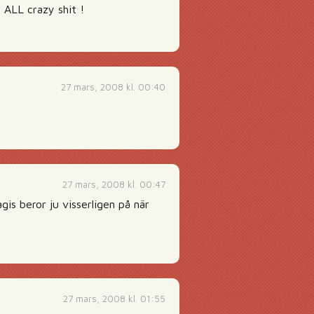
a ALL crazy shit !
27 mars, 2008 kl. 00:40
27 mars, 2008 kl. 00:47
is beror ju visserligen på när
27 mars, 2008 kl. 01:55