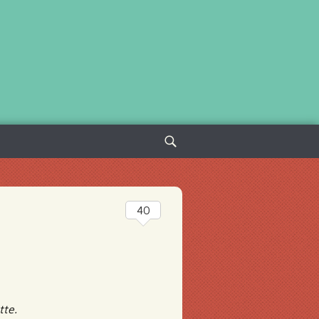
Sök
efter:
40
tte.