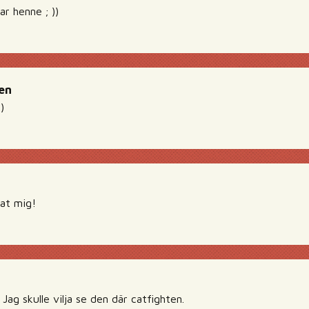
lar henne ; ))
en
)
lat mig!
 Jag skulle vilja se den där catfighten.