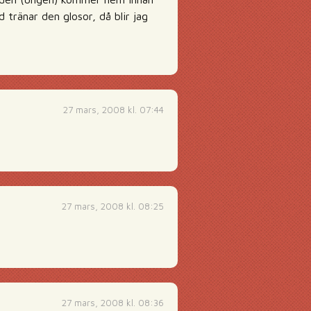
 tränar den glosor, då blir jag
27 mars, 2008 kl. 07:44
27 mars, 2008 kl. 08:25
27 mars, 2008 kl. 08:36