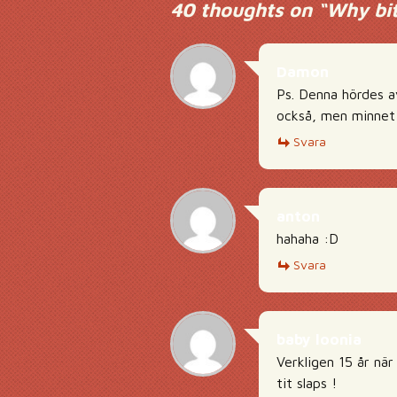
40 thoughts on “
Why bit
Damon
Ps. Denna hördes a
också, men minnet
Svara
anton
hahaha :D
Svara
baby loonia
Verkligen 15 år när
tit slaps !