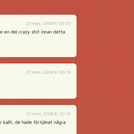
27 mars, 2008 kl. 00:07
e en del crazy shit innan detta
27 mars, 2008 kl. 00:19
27 mars, 2008 kl. 00:34
r kallt, de hade förtjänat några