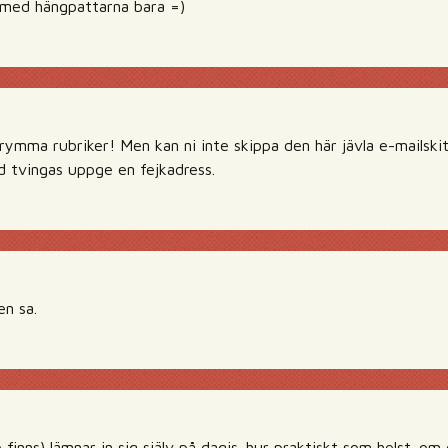
 med hängpattarna bara =)
ymma rubriker! Men kan ni inte skippa den här jävla e-mailsk
tid tvingas uppge en fejkadress.
n sa.
 finns) lämnar in sig själv på dagis. hur praktiskt som helst. 