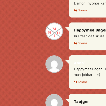
Damon, hypnos kansk
Svara
Happymealunge
Kul fest det skulle
Svara
Anna*
Happymealungen: Fi
man jobbar… =)
Svara
Taajger