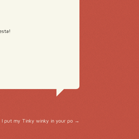
esta!
I put my Tinky winky in your po
→