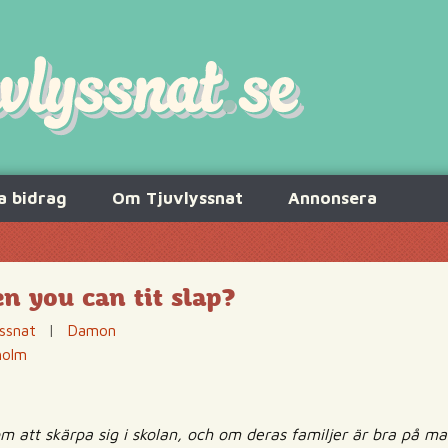
a bidrag
Om Tjuvlyssnat
Annonsera
n you can tit slap?
ssnat
|
Damon
holm
om att skärpa sig i skolan, och om deras familjer är bra på ma