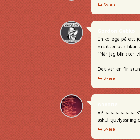
Svara
Gordon Gekko
En kollega på ett j
Vi sitter och fikar
”När jag blir stor 
—– —- —-
Det var en fin stun
Svara
Anahita
#9 hahahahahaha X
askul tjuvlyssning 
Svara