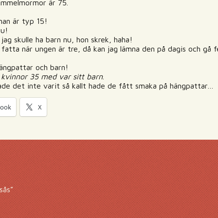
gammelmormor är 75.
man är typ 15!
nu!
 jag skulle ha barn nu, hon skrek, haha!
 fatta när ungen är tre, då kan jag lämna den på dagis och gå f
hängpattar och barn!
 kvinnor 35 med var sitt barn
.
 Hade det inte varit så kallt hade de fått smaka på hängpattar…
book
X
sås”