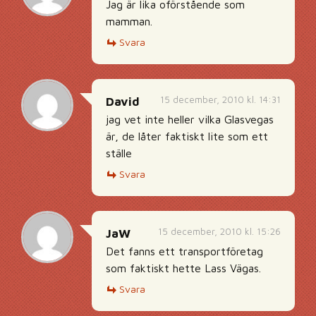
Jag är lika oförstående som
mamman.
Svara
15 december, 2010 kl. 14:31
David
jag vet inte heller vilka Glasvegas
är, de låter faktiskt lite som ett
ställe
Svara
15 december, 2010 kl. 15:26
JaW
Det fanns ett transportföretag
som faktiskt hette Lass Vägas.
Svara