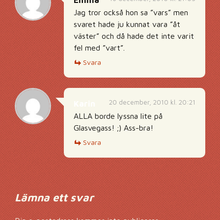
Emma
Jag tror också hon sa ”vars” men
svaret hade ju kunnat vara ”åt
väster” och då hade det inte varit
fel med ”vart”.
Svara
20 december, 2010 kl. 20:21
Karin
ALLA borde lyssna lite på
Glasvegass! ;) Ass-bra!
Svara
Lämna ett svar