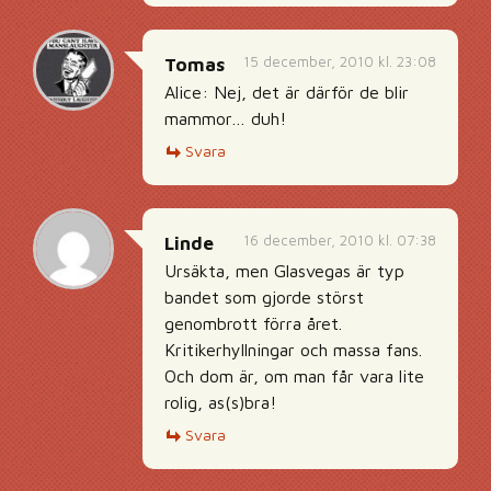
15 december, 2010 kl. 23:08
Tomas
Alice: Nej, det är därför de blir
mammor… duh!
Svara
16 december, 2010 kl. 07:38
Linde
Ursäkta, men Glasvegas är typ
bandet som gjorde störst
genombrott förra året.
Kritikerhyllningar och massa fans.
Och dom är, om man får vara lite
rolig, as(s)bra!
Svara