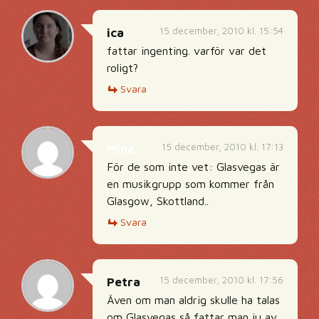
15 december, 2010 kl. 15:54
ica
fattar ingenting. varför var det
roligt?
Svara
15 december, 2010 kl. 17:13
Mina
För de som inte vet: Glasvegas är
en musikgrupp som kommer från
Glasgow, Skottland..
Svara
15 december, 2010 kl. 17:56
Petra
Även om man aldrig skulle ha talas
om Glasvegas så fattar man ju av