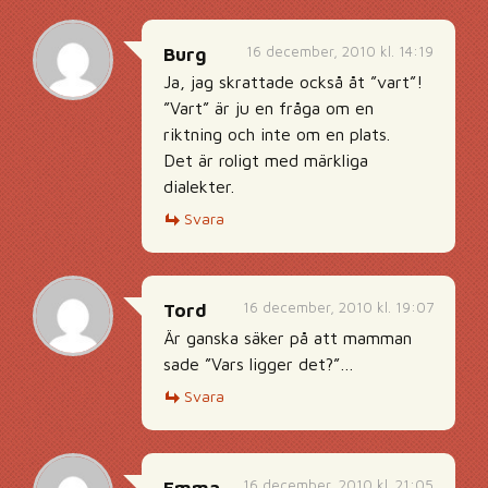
16 december, 2010 kl. 14:19
Burg
Ja, jag skrattade också åt ”vart”!
”Vart” är ju en fråga om en
riktning och inte om en plats.
Det är roligt med märkliga
dialekter.
Svara
16 december, 2010 kl. 19:07
Tord
Är ganska säker på att mamman
sade ”Vars ligger det?”…
Svara
16 december, 2010 kl. 21:05