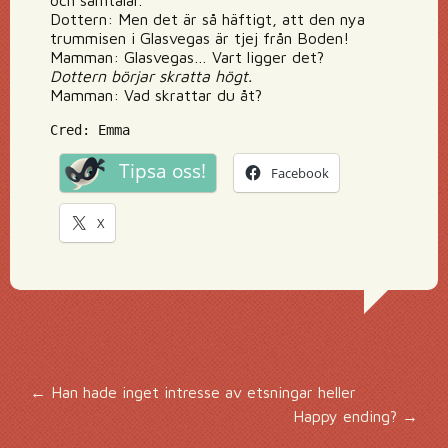
och samtalar.
Dottern: Men det är så häftigt, att den nya
trummisen i Glasvegas är tjej från Boden!
Mamman: Glasvegas… Vart ligger det?
Dottern börjar skratta högt.
Mamman: Vad skrattar du åt?
Cred: Emma
Tipsa oss!
Facebook
X
Inläggsnavigering
←
Han hade inget intresse av etsningar heller
Happy ending?
→