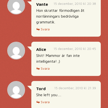
15 december, 2010 kl. 20:38
Vante
Hon skrattar förmodligen åt
norrlänningars bedrövliga
grammatik.
Svara
15 december, 2010 kl. 20:45
Alice
Shit! Mammor är fan inte
intelligenta! ;)
Svara
15 december, 2010 kl. 21:39
Tord
She left you….
Svara