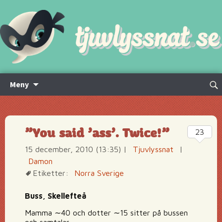
Hoppa
Sök
Meny
till
efte
innehåll
”You said ’ass’. Twice!”
23
15 december, 2010 (13:35)
|
Tjuvlyssnat
|
Damon
Etiketter:
Norra Sverige
Buss, Skellefteå
Mamma ∼40 och dotter ∼15 sitter på bussen