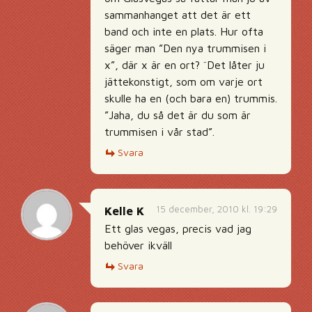
sammanhanget att det är ett
band och inte en plats. Hur ofta
säger man ”Den nya trummisen i
x”, där x är en ort? ¨Det låter ju
jättekonstigt, som om varje ort
skulle ha en (och bara en) trummis.
”Jaha, du så det är du som är
trummisen i vår stad”.
Svara
15 december, 2010 kl. 19:29
Kelle K
Ett glas vegas, precis vad jag
behöver ikväll
Svara