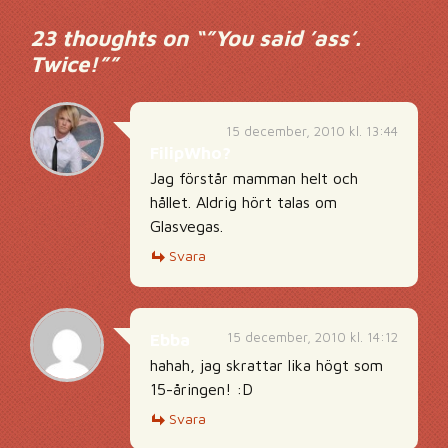
23 thoughts on “
”You said ’ass’.
Twice!”
”
15 december, 2010 kl. 13:44
FilipWho?
Jag förstår mamman helt och
hållet. Aldrig hört talas om
Glasvegas.
Svara
15 december, 2010 kl. 14:12
Ebba
hahah, jag skrattar lika högt som
15-åringen! :D
Svara