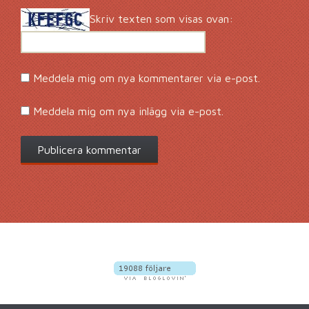
Skriv texten som visas ovan:
Meddela mig om nya kommentarer via e-post.
Meddela mig om nya inlägg via e-post.