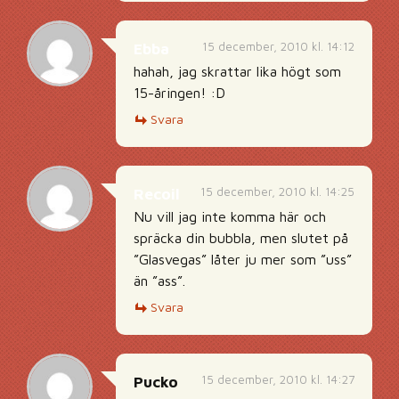
15 december, 2010 kl. 14:12
Ebba
hahah, jag skrattar lika högt som
15-åringen! :D
Svara
15 december, 2010 kl. 14:25
Recoil
Nu vill jag inte komma här och
spräcka din bubbla, men slutet på
”Glasvegas” låter ju mer som ”uss”
än ”ass”.
Svara
15 december, 2010 kl. 14:27
Pucko