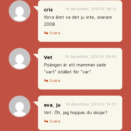
16 december, 2010 kl. 08:21
cris
förra året va det ju inte, snarare
2008
Svara
16 december, 2010 kl. 09:43
Vet
Poängen är att mamman sade
”vart” istället för ”var”.
Svara
16 december, 2010 kl. 14:07
eva, ju
Vet: Öh, jag hoppas du skojar?
Svara