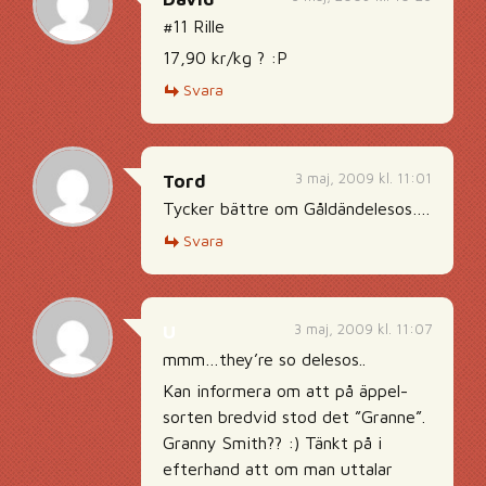
#11 Rille
17,90 kr/kg ? :P
Svara
3 maj, 2009 kl. 11:01
Tord
Tycker bättre om Gåldändelesos….
Svara
3 maj, 2009 kl. 11:07
U
mmm…they’re so delesos..
Kan informera om att på äppel-
sorten bredvid stod det ”Granne”.
Granny Smith?? :) Tänkt på i
efterhand att om man uttalar