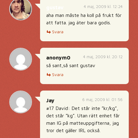
4 maj, 2009 kl. 12:24
gustav
aha man måste ha koll på frukt för
att fatta. jag äter bara godis.
Svara
4 maj, 2009 kl. 20:12
anonym0
så sant,så sant gustav
Svara
6 maj, 2009 kl. 01:56
Jay
#17 David: Det står inte ”kr/kg”,
det står ”kg”. Utan rätt enhet får
man IG på matteuppgifterna, jag
tror det gäller IRL också.