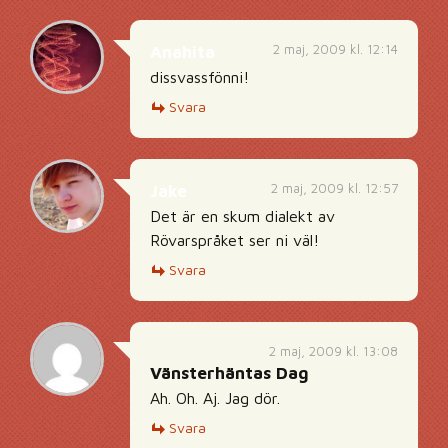
2 maj, 2009 kl. 12:14
Anahita
dissvassfönni!
Svara
2 maj, 2009 kl. 12:57
Jake
Det är en skum dialekt av
Rövarspråket ser ni väl!
Svara
2 maj, 2009 kl. 13:08
Vänsterhäntas Dag
Ah. Oh. Aj. Jag dör.
Svara