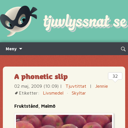
Hoppa
Sök
Meny
till
efte
innehåll
A phonetic slip
32
02 maj, 2009 (10:09)
|
Tjuvtittat
|
Jennie
Etiketter:
Livsmedel
·
Skyltar
Fruktstånd, Malmö