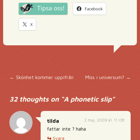
Tipsa oss!
Facebook
X
Inläggsnavigering
←
Skönhet kommer uppifrån
Miss i universum?
→
32 thoughts on “
A phonetic slip
”
2 maj, 2009 kl. 11:08
tilda
fattar inte ? haha
Svara