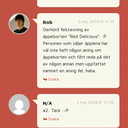
2 maj, 2009 kl. 11:14
Rob
Oerhörd felstavning av
äppelsorten ”Red Delicious”. :P
Personen som säljer äpplena har
väl inte haft någon aning om
äppelsorten och fått reda på det
av någon annan men uppfattat
namnet en aning fel, haha.
Svara
2 maj, 2009 kl. 12:06
N/A
#2: Tack :-P
Svara