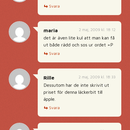
Svara
2 maj, 2009 kl. 18:12
maria
det är även lite kul att man kan få
ut både rädd och sos ur ordet =P
Svara
2 maj, 2009 kl. 18:33
Rille
Dessutom har de inte skrivit ut
priset för denna läckerbit till
äpple.
Svara