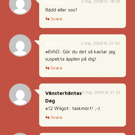
2 maj, 2009 kl. 18:54
Maccan
Rädd eller sos?
Svara
2 maj, 2009 kl. 21:06
Wilgot
#6VhD: Gör du det så kastar jag
suspekta äpplen på dig!
Svara
2 maj, 2009 kl. 21:33
Vänsterhäntas
Dag
#12 Wilgot: taskmört! ;-)
Svara