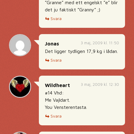
”Granne” med ett engelskt ”e” blir
det ju faktiskt ”Granny” ;)
Svara
3 maj, 2009 kl. 11:50
Jonas
Det ligger tydligen 17,9 kg i lådan.
Svara
3 maj, 2009 kl. 12:30
Wildheart
#14 Vhd:
Me Vajldart.
You Vensterentasta.
Svara