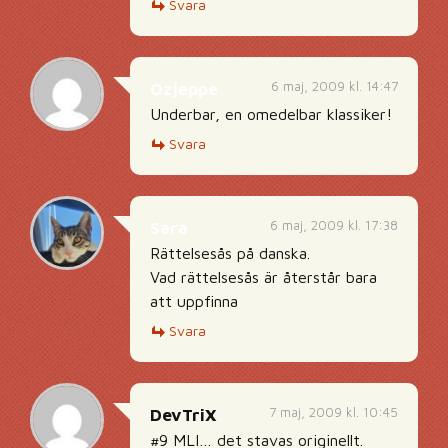
Svara
6 maj, 2009 kl. 14:47
Ozjeppe
Underbar, en omedelbar klassiker!
Svara
6 maj, 2009 kl. 17:38
Sara
Rättelsesås på danska.
Vad rättelsesås är återstår bara
att uppfinna
Svara
7 maj, 2009 kl. 10:45
DevTriX
#9 MLI… det stavas originellt.