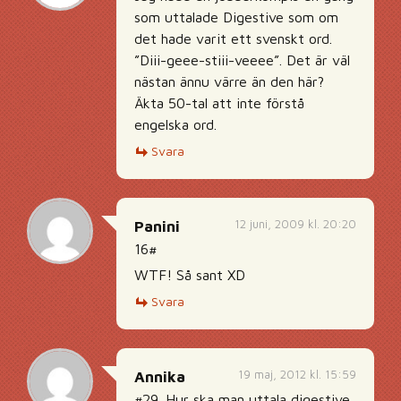
som uttalade Digestive som om
det hade varit ett svenskt ord.
”Diii-geee-stiii-veeee”. Det är väl
nästan ännu värre än den här?
Äkta 50-tal att inte förstå
engelska ord.
Svara
12 juni, 2009 kl. 20:20
Panini
16#
WTF! Så sant XD
Svara
19 maj, 2012 kl. 15:59
Annika
#29. Hur ska man uttala digestive