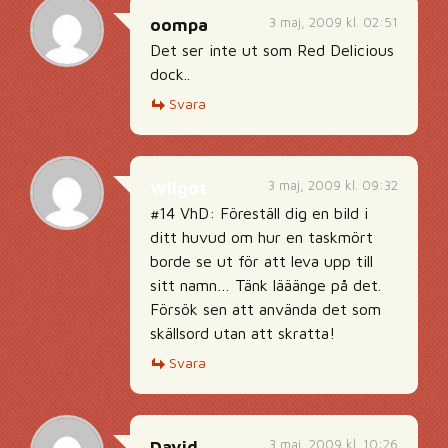
3 maj, 2009 kl. 02:51
oompa
Det ser inte ut som Red Delicious
dock..
Svara
3 maj, 2009 kl. 09:32
Wilgot
#14 VhD: Föreställ dig en bild i
ditt huvud om hur en taskmört
borde se ut för att leva upp till
sitt namn… Tänk lääänge på det.
Försök sen att använda det som
skällsord utan att skratta!
Svara
3 maj, 2009 kl. 10:26
David