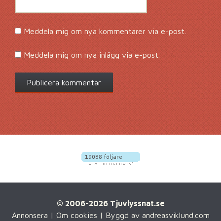
Meddela mig om nya kommentarer via e-post.
Meddela mig om nya inlägg via e-post.
© 2006-2026 Tjuvlyssnat.se
Annonsera
|
Om cookies
| Byggd av
andreasviklund.com