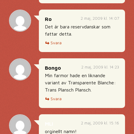
2 maj, 2009 kl. 14:07
Ro
Det är bara reservdanskar som
fattar detta.
Svara
2 maj, 2009 kl. 14:23
Bongo
Min farmor hade en liknande
variant av Transparente Blanche:
Trans Plansch Plansch.
Svara
2 maj, 2009 kl. 15:16
MLI
orginellt namn!