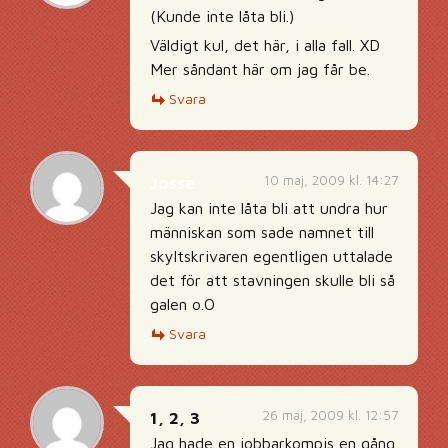
(Kunde inte låta bli.)
Väldigt kul, det här, i alla fall. XD
Mer såndant här om jag får be.
Svara
10 maj, 2009 kl. 14:27
Josse
Jag kan inte låta bli att undra hur
människan som sade namnet till
skyltskrivaren egentligen uttalade
det för att stavningen skulle bli så
galen o.O
Svara
26 maj, 2009 kl. 12:57
1, 2, 3
Jag hade en jobbarkompis en gång