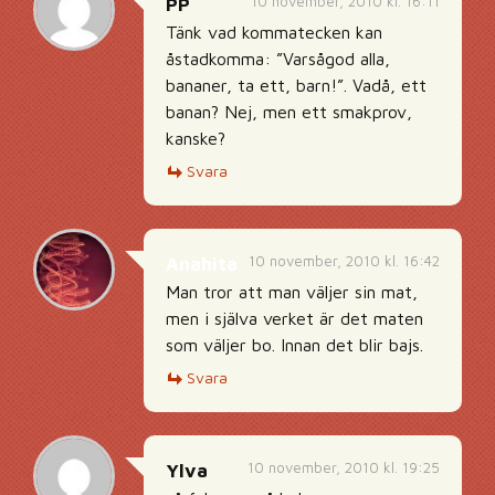
10 november, 2010 kl. 16:11
PP
Tänk vad kommatecken kan
åstadkomma: ”Varsågod alla,
bananer, ta ett, barn!”. Vadå, ett
banan? Nej, men ett smakprov,
kanske?
Svara
10 november, 2010 kl. 16:42
Anahita
Man tror att man väljer sin mat,
men i själva verket är det maten
som väljer bo. Innan det blir bajs.
Svara
10 november, 2010 kl. 19:25
Ylva