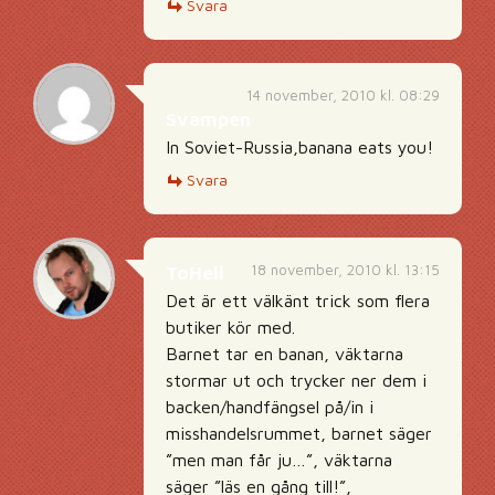
Svara
14 november, 2010 kl. 08:29
Svampen
In Soviet-Russia,banana eats you!
Svara
18 november, 2010 kl. 13:15
ToHell
Det är ett välkänt trick som flera
butiker kör med.
Barnet tar en banan, väktarna
stormar ut och trycker ner dem i
backen/handfängsel på/in i
misshandelsrummet, barnet säger
”men man får ju…”, väktarna
säger ”läs en gång till!”,