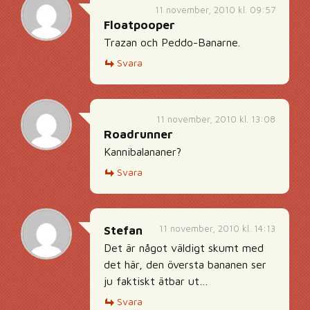
11 november, 2010 kl. 09:57
Floatpooper
Trazan och Peddo-Banarne.
Svara
11 november, 2010 kl. 13:08
Roadrunner
Kannibalananer?
Svara
11 november, 2010 kl. 14:13
Stefan
Det är något väldigt skumt med
det här, den översta bananen ser
ju faktiskt ätbar ut…
Svara