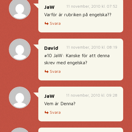
11 november, 2010 kl. 07:52
JaW
Varför är rubriken på engelska??
Svara
11 november, 2010 kl. 08:19
David
#10 JaW: Kanske för att denna
skrev med engelska?
Svara
11 november, 2010 kl. 09:28
JaW
Vem är Denna?
Svara