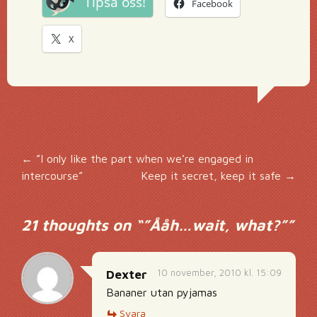
Tipsa oss!
Facebook
X
Inläggsnavigering
←
”I only like the part when we’re engaged in
intercourse”
Keep it secret, keep it safe
→
21 thoughts on “
”Ååh…wait, what?”
”
10 november, 2010 kl. 15:09
Dexter
Bananer utan pyjamas
Svara