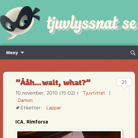
Hoppa
Sök
Meny
till
efte
innehåll
”Ååh…wait, what?”
21
10 november, 2010 (15:02)
|
Tjuvtittat
|
Damon
Etiketter:
Lappar
ICA, Rimforsa