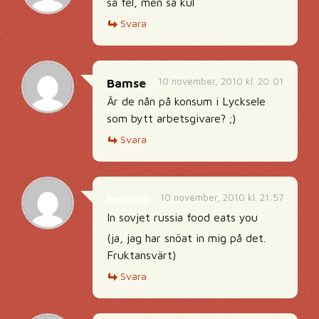
så fel, men så kul
Svara
10 november, 2010 kl. 20:01
Bamse
Är de nån på konsum i Lycksele
som bytt arbetsgivare? ;)
Svara
10 november, 2010 kl. 21:57
hannah
In sovjet russia food eats you
(ja, jag har snöat in mig på det.
Fruktansvärt)
Svara