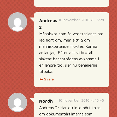
10 november, 2010 kl. 15:28
Andreas
2
Människor som är vegetarianer har
jag hört om, men aldrig om
människoätande frukter. Karma,
antar jag. Efter att vi brutalt
slaktat bananträdens avkomma i
en längre tid, slår nu bananerna
tillbaka.
Svara
10 november, 2010 kl. 15:45
Nordh
Andreas 2: Har du inte hört talas
om dokumentärfilmerna som