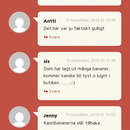
11 november, 2010 kl. 15:24
Antti
Det här var ju faktiskt gulligt
Svara
12 november, 2010 kl. 11:39
sis
Dom har lagt ut många bananer,
kommer kanske bli tyst o lugnt i
butiken………;-)
Svara
13 november, 2010 kl. 13:55
Jenny
Kannibananerna slår tillbaka.