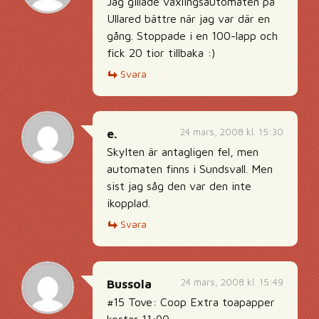
Jag gillade växlingsautomaten på
Ullared bättre när jag var där en
gång. Stoppade i en 100-lapp och
fick 20 tior tillbaka :)
Svara
24 mars, 2008 kl. 15:30
e.
Skylten är antagligen fel, men
automaten finns i Sundsvall. Men
sist jag såg den var den inte
ikopplad.
Svara
24 mars, 2008 kl. 15:49
Bussola
#15 Tove: Coop Extra toapapper
kostar 11:90.