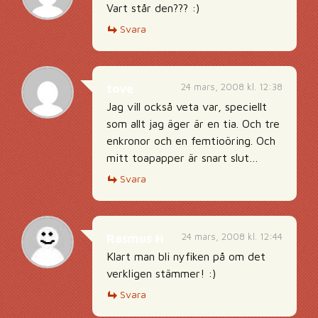
Vart står den??? :)
Svara
24 mars, 2008 kl. 12:38
tove
Jag vill också veta var, speciellt
som allt jag äger är en tia. Och tre
enkronor och en femtioöring. Och
mitt toapapper är snart slut…
Svara
24 mars, 2008 kl. 12:44
Rasmus H
Klart man bli nyfiken på om det
verkligen stämmer! :)
Svara