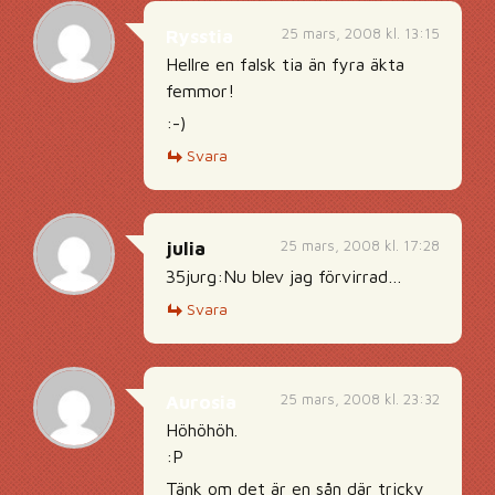
25 mars, 2008 kl. 13:15
Rysstia
Hellre en falsk tia än fyra äkta
femmor!
:-)
Svara
25 mars, 2008 kl. 17:28
julia
35jurg:Nu blev jag förvirrad…
Svara
25 mars, 2008 kl. 23:32
Aurosia
Höhöhöh.
:P
Tänk om det är en sån där tricky