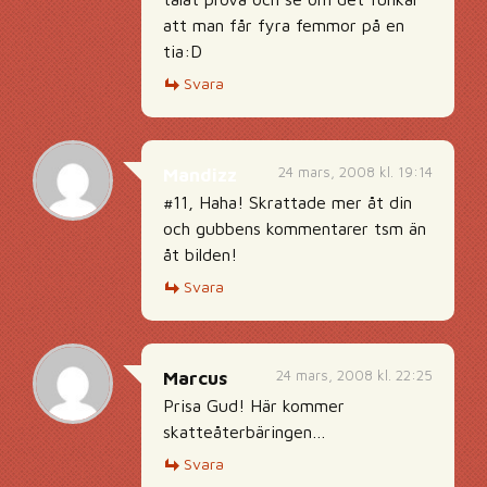
att man får fyra femmor på en
tia:D
Svara
24 mars, 2008 kl. 19:14
Mandizz
#11, Haha! Skrattade mer åt din
och gubbens kommentarer tsm än
åt bilden!
Svara
24 mars, 2008 kl. 22:25
Marcus
Prisa Gud! Här kommer
skatteåterbäringen…
Svara