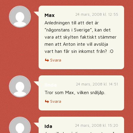
24 mars, 2008 kl. 12:55
Max
Anledningen till att det är
”någonstans i Sverige”, kan det
vara att skylten faktiskt stämmer
men att Anton inte vill avslöja
vart han får sin inkomst från? :O
Svara
24 mars, 2008 kl. 14:51
linda
Tror som Max, vilken snåljåp.
Svara
24 mars, 2008 kl. 15:20
Ida