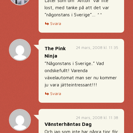
Låter som om ”Anton” var lite
lost, med tanke på att det var
”någonstans i Sverige”… ^^
Svara
24 mars, 2008 kl. 11:35
The Pink
Ninja
”Någonstans i Sverige..” Vad
ondskefullt! Varenda
växelautomat man ser nu kommer
ju vara jätteintressant!!!
Svara
24 mars, 2008 kl. 11:38
Vänsterhäntas Dag
Och jag som inte har några tior för