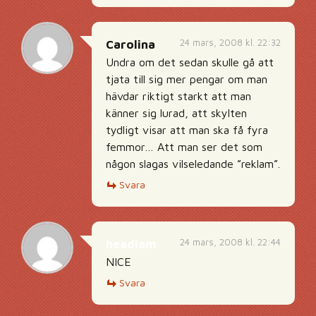
24 mars, 2008 kl. 22:32
Carolina
Undra om det sedan skulle gå att
tjata till sig mer pengar om man
hävdar riktigt starkt att man
känner sig lurad, att skylten
tydligt visar att man ska få fyra
femmor… Att man ser det som
någon slagas vilseledande ”reklam”.
Svara
24 mars, 2008 kl. 22:44
headlam
NICE
Svara