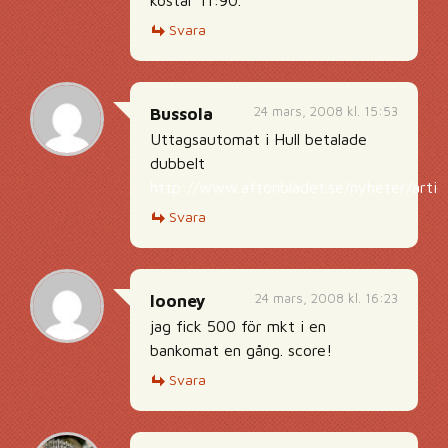
Svara
24 mars, 2008 kl. 15:53
Bussola
Uttagsautomat i Hull betalade
dubbelt
http://www.aftonbladet.se/nyheter/artic
Svara
24 mars, 2008 kl. 16:23
looney
jag fick 500 för mkt i en
bankomat en gång. score!
Svara