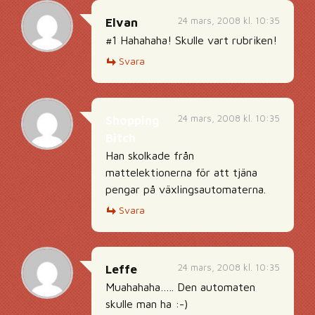
24 mars, 2008 kl. 10:35
Elvan
#1 Hahahaha! Skulle vart rubriken!
Svara
24 mars, 2008 kl. 10:35
Shopping
Bitch
Han skolkade från
mattelektionerna för att tjäna
pengar på växlingsautomaterna.
Svara
24 mars, 2008 kl. 10:35
Leffe
Muahahaha….. Den automaten
skulle man ha :-)