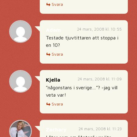
Svara
24 mars, 2008 kl. 10:55
Adam
Testade tjuvtittaren att stoppa i
en 10?
Svara
24 mars, 2008 kl. 11:09
Kjella
”någonstans i sverige…”? -jag vill
veta var!
Svara
24 mars, 2008 kl. 11:23
Zachary