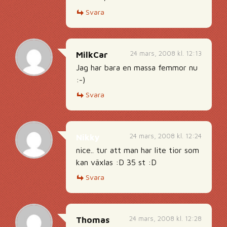
Svara
24 mars, 2008 kl. 12:13
MilkCar
Jag har bara en massa femmor nu
:-)
Svara
24 mars, 2008 kl. 12:24
Nikky
nice.. tur att man har lite tior som
kan växlas :D 35 st :D
Svara
24 mars, 2008 kl. 12:28
Thomas