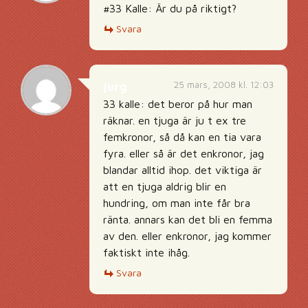
#33 Kalle: Är du på riktigt?
Svara
25 mars, 2008 kl. 12:03
jurg
33 kalle: det beror på hur man
räknar. en tjuga är ju t ex tre
femkronor, så då kan en tia vara
fyra. eller så är det enkronor, jag
blandar alltid ihop. det viktiga är
att en tjuga aldrig blir en
hundring, om man inte får bra
ränta. annars kan det bli en femma
av den. eller enkronor, jag kommer
faktiskt inte ihåg.
Svara