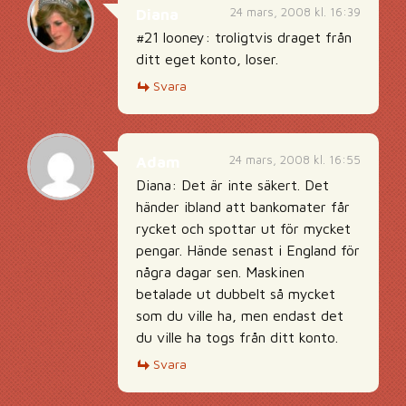
24 mars, 2008 kl. 16:39
Diana
#21 looney: troligtvis draget från
ditt eget konto, loser.
Svara
24 mars, 2008 kl. 16:55
Adam
Diana: Det är inte säkert. Det
händer ibland att bankomater får
rycket och spottar ut för mycket
pengar. Hände senast i England för
några dagar sen. Maskinen
betalade ut dubbelt så mycket
som du ville ha, men endast det
du ville ha togs från ditt konto.
Svara