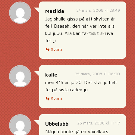
24 mars, 2008 kl. 23:49
Matilda
Jag skulle gissa på att skylten är
fel! Daaaah, den här var inte alls
kul juuu. Alla kan faktiskt skriva
fel. ;)
Svara
25 mars, 2008 kl. 08:20
kalle
men 4*5 är ju 20. Det står ju helt
fel på sista raden ju..
Svara
25 mars, 2008 kl. 11:17
Ubbelubb
Någon borde gå en växelkurs.