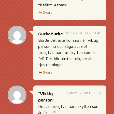
tillfället. Attans!
Svara
24 mars, 2008 kl. 11:48
GurkeBurke
Borde det inte komma nån viktig
person nu och säga att det
troligtvis bara är skylten som är
fel? Det blir nästan roligare än
tjuvtittningen.
Svara
24 mars, 2008 kl. 11:51
"Viktig
person"
Det är troligtvis bara skylten som
är fel… ;P