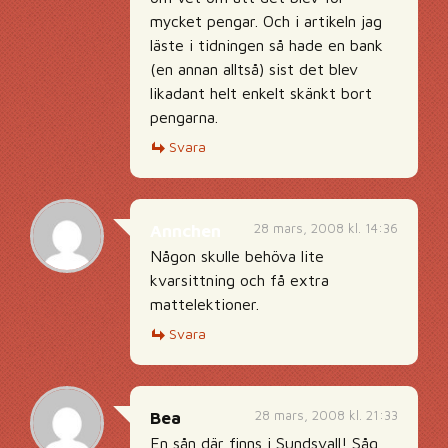
mycket pengar. Och i artikeln jag
läste i tidningen så hade en bank
(en annan alltså) sist det blev
likadant helt enkelt skänkt bort
pengarna.
Svara
28 mars, 2008 kl. 14:36
Annchen
Någon skulle behöva lite
kvarsittning och få extra
mattelektioner.
Svara
28 mars, 2008 kl. 21:33
Bea
En sån där finns i Sundsvall! Såg