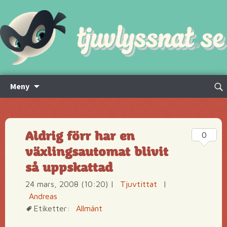
Hoppa
Sök
Meny
till
efte
innehåll
Aldrig förr har en
0
växlingsautomat blivit
så uppskattad
24 mars, 2008 (10:20)
|
Tjuvtittat
|
Andreas
Etiketter:
Allmänt