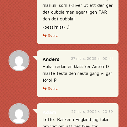
maskin, som skriver ut att den ger
det dubbla men egentligen TAR
den det dubbla!
-pessimist- ;)
Svara
27 mars, 2008 kl. 00:44
Anders
Haha, redan en klassiker Anton:D
måste testa den nästa gång vi går
förbi:P
Svara
27 mars, 2008 kl. 20:39
Adam
Leffe: Banken i England jag talar
om vet om att det blev för