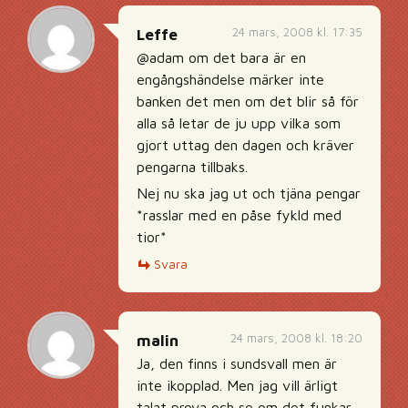
24 mars, 2008 kl. 17:35
Leffe
@adam om det bara är en
engångshändelse märker inte
banken det men om det blir så för
alla så letar de ju upp vilka som
gjort uttag den dagen och kräver
pengarna tillbaks.
Nej nu ska jag ut och tjäna pengar
*rasslar med en påse fykld med
tior*
Svara
24 mars, 2008 kl. 18:20
malin
Ja, den finns i sundsvall men är
inte ikopplad. Men jag vill ärligt
talat prova och se om det funkar