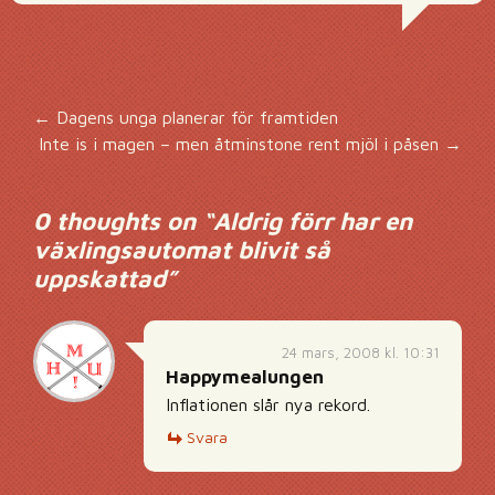
Inläggsnavigering
←
Dagens unga planerar för framtiden
Inte is i magen – men åtminstone rent mjöl i påsen
→
0 thoughts on “
Aldrig förr har en
växlingsautomat blivit så
uppskattad
”
24 mars, 2008 kl. 10:31
Happymealungen
Inflationen slår nya rekord.
Svara