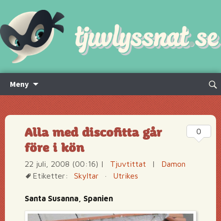
Hoppa
Sök
Meny
till
efte
innehåll
Alla med discofitta går
0
före i kön
22 juli, 2008 (00:16)
|
Tjuvtittat
|
Damon
Etiketter:
Skyltar
·
Utrikes
Santa Susanna, Spanien