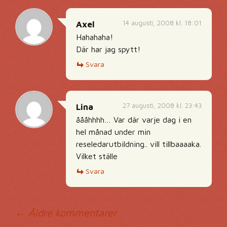
14 augusti, 2008 kl. 18:01
Axel
Hahahaha!
Där har jag spytt!
Svara
27 augusti, 2008 kl. 23:43
Lina
åååhhhh… Var där varje dag i en
hel månad under min
reseledarutbildning.. vill tillbaaaaka.
Vilket ställe
Svara
Kommentarsnavig
← Äldre kommentarer