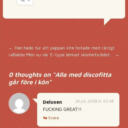
Inläggsnavigering
←
Han hade tur att pappan inte hotade med riktigt
raBalder
Men nu när E-type lämnat skönhetsrådet…
→
0 thoughts on “
Alla med discofitta
går före i kön
”
28 juli, 2008 kl. 05:48
Deluxen
FUCKING GREAT!!
Svara