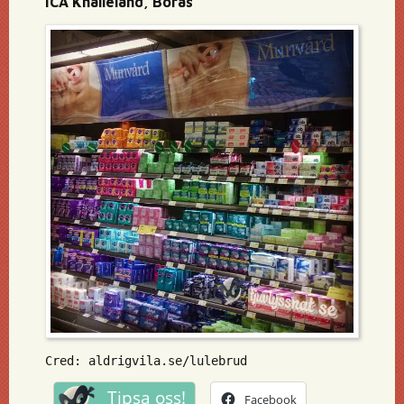
ICA Knalleland, Borås
Cred: aldrigvila.se/lulebrud
Tipsa oss!
Facebook