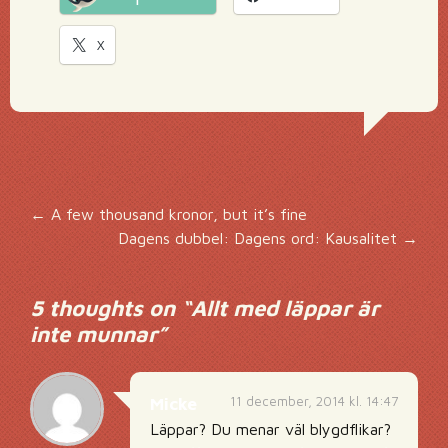
X
Inläggsnavigering
←
A few thousand kronor, but it’s fine
Dagens dubbel: Dagens ord: Kausalitet
→
5 thoughts on “
Allt med läppar är
inte munnar
”
11 december, 2014 kl. 14:47
Micke
Läppar? Du menar väl blygdflikar?