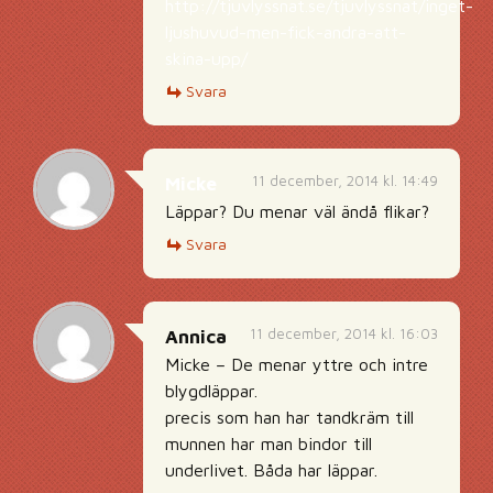
http://tjuvlyssnat.se/tjuvlyssnat/inget-
ljushuvud-men-fick-andra-att-
skina-upp/
Svara
11 december, 2014 kl. 14:49
Micke
Läppar? Du menar väl ändå flikar?
Svara
11 december, 2014 kl. 16:03
Annica
Micke – De menar yttre och intre
blygdläppar.
precis som han har tandkräm till
munnen har man bindor till
underlivet. Båda har läppar.