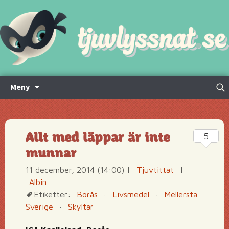
Hoppa
Sök
Meny
till
efte
innehåll
Allt med läppar är inte
5
munnar
11 december, 2014 (14:00)
|
Tjuvtittat
|
Albin
Etiketter:
Borås
·
Livsmedel
·
Mellersta
Sverige
·
Skyltar