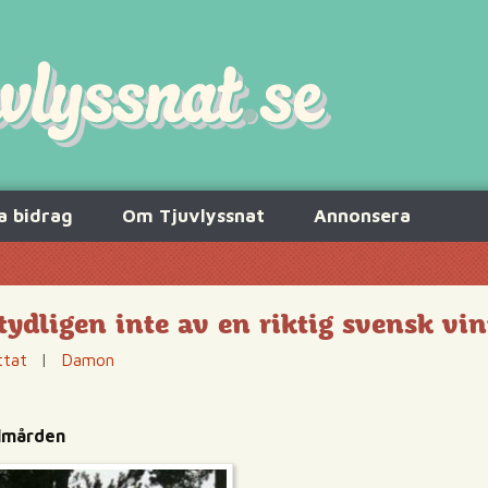
a bidrag
Om Tjuvlyssnat
Annonsera
tydligen inte av en riktig svensk vi
ttat
|
Damon
olmården