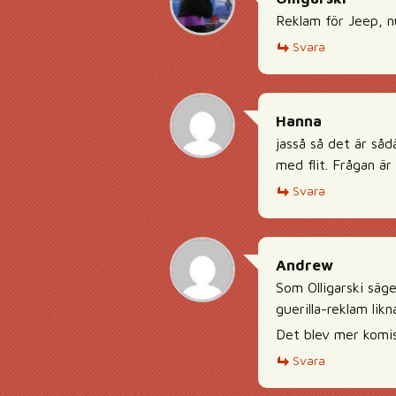
Reklam för Jeep, n
Svara
Hanna
jasså så det är så
med flit. Frågan är
Svara
Andrew
Som Olligarski säge
guerilla-reklam likn
Det blev mer komis
Svara