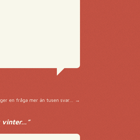
äger en fråga mer än tusen svar…
→
k vinter…
”