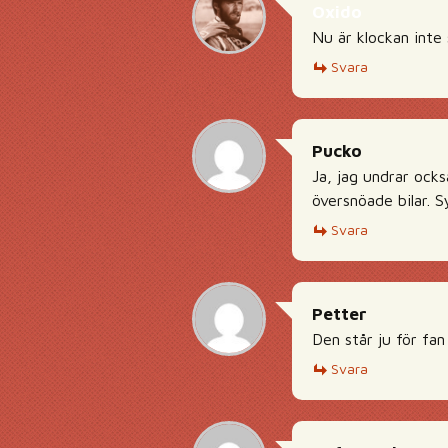
Oxido
Nu är klockan inte
Svara
Pucko
Ja, jag undrar ocks
översnöade bilar. 
Svara
Petter
Den står ju för fan
Svara