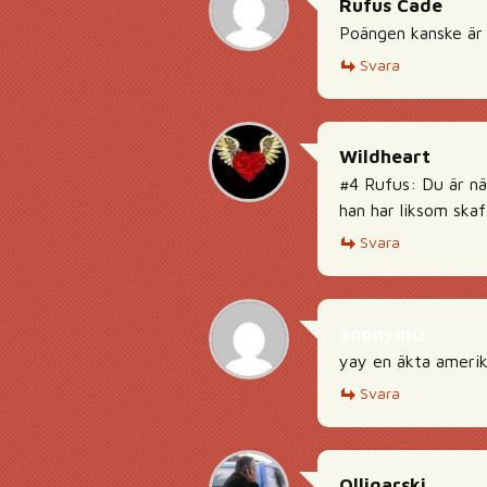
Rufus Cade
Poängen kanske är 
Svara
Wildheart
#4 Rufus: Du är nä
han har liksom ska
Svara
anonym0
yay en äkta amerik
Svara
Olligarski