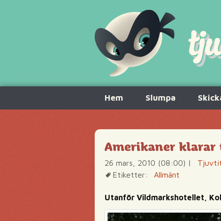
Hoppa
Hem
Slumpa
Skick
till
innehåll
Amerikaner klarar 
26 mars, 2010 (08:00)
|
Tjuvti
Etiketter:
Allmänt
Utanför Vildmarkshotellet, K