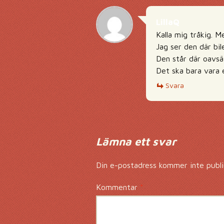
LillaQ
Kalla mig tråkig. Me
Jag ser den där bil
Den står där oavsät
Det ska bara vara e
Svara
Lämna ett svar
Din e-postadress kommer inte publi
Kommentar
*