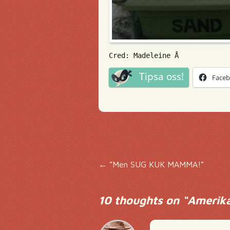
Cred: Madeleine Å
Tipsa oss!
Face
Inläggsnavigering
←
”Men SUG KUK MAMMA!”
10 thoughts on “
Amerika