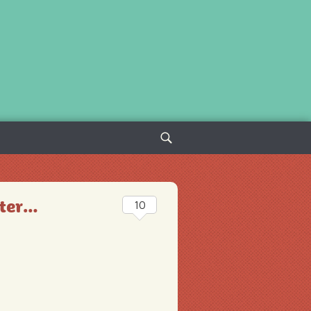
Sök
efter:
nter…
10