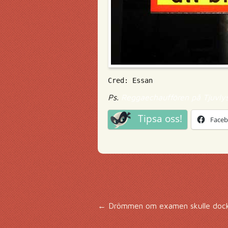
Cred: Essan
Ps.
Reggaechauffören på Tjuvly
Tipsa oss!
Face
Inläggsnavigering
←
Drömmen om examen skulle dock a