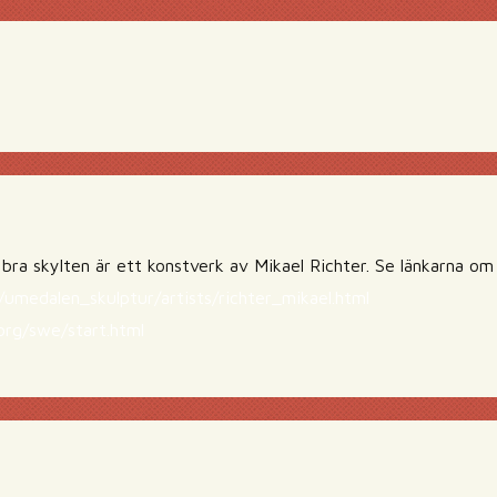
 bra skylten är ett konstverk av Mikael Richter. Se länkarna om n
umedalen_skulptur/artists/richter_mikael.html
org/swe/start.html