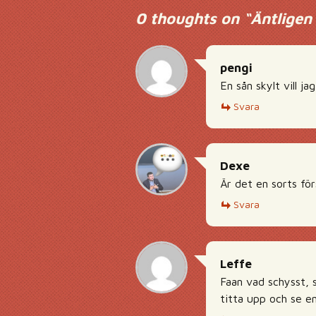
0 thoughts on “
Äntligen 
pengi
En sån skylt vill j
Svara
Dexe
Är det en sorts fö
Svara
Leffe
Faan vad schysst, 
titta upp och se e