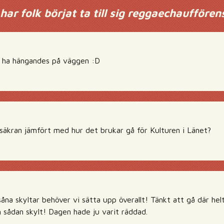
har folk börjat ta till sig reggaechaufföre
ag ha hängandes på väggen :D
rsäkran jämfört med hur det brukar gå för Kulturen i Länet?
såna skyltar behöver vi sätta upp överallt! Tänkt att gå där he
n sådan skylt! Dagen hade ju varit räddad.