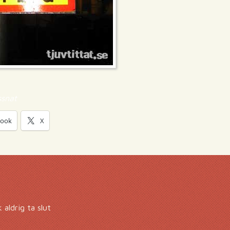
ssnat
book
X
ldrig ta slut