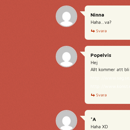
Ninna
Haha…va?
Svara
Popelvis
Hej
Allt kommer att bli
http://www.sag.se/
http://www.konst.
Svara
*A
Haha XD