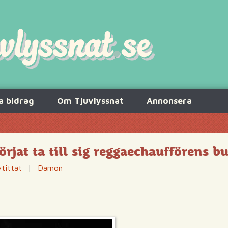
a bidrag
Om Tjuvlyssnat
Annonsera
örjat ta till sig reggaechaufförens b
tittat
|
Damon