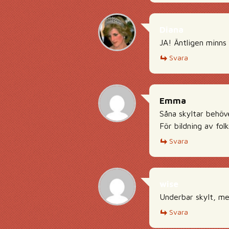
Diana
JA! Äntligen minns
Svara
Emma
Såna skyltar behöve
För bildning av fol
Svara
wise
Underbar skylt, me
Svara