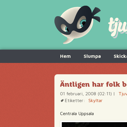
Hoppa
Hem
Slumpa
Skick
till
innehåll
Äntligen har folk b
01 februari, 2008 (02:11)
|
Tjuv
Etiketter:
Skyltar
Centrala Uppsala