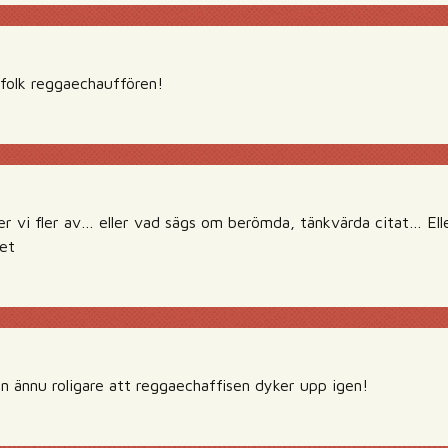
 folk reggaechauffören!
r vi fler av… eller vad sägs om berömda, tänkvärda citat… Eller
ket
n ännu roligare att reggaechaffisen dyker upp igen!