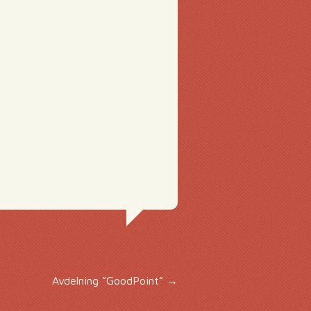
Avdelning ”GoodPoint”
→