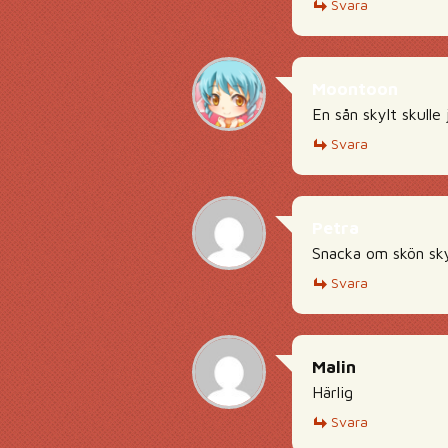
Svara
Moontoon
En sån skylt skulle
Svara
Petra
Snacka om skön sky
Svara
Malin
Härlig
Svara