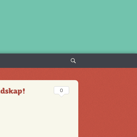
Sök
efter:
udskap!
0