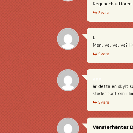
Reggaechauffören 
Svara
L
Men, va, va, va? Hu
Svara
ann.
är detta en skylt s
städer runt om i la
Svara
Vänsterhäntas 