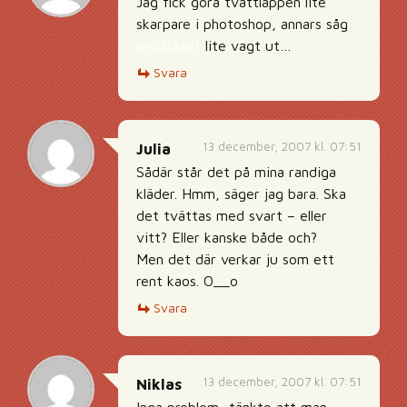
Jag fick göra tvättlappen lite
skarpare i photoshop, annars såg
resultatet
lite vagt ut…
Svara
13 december, 2007 kl. 07:51
Julia
Sådär står det på mina randiga
kläder. Hmm, säger jag bara. Ska
det tvättas med svart – eller
vitt? Eller kanske både och?
Men det där verkar ju som ett
rent kaos. O__o
Svara
13 december, 2007 kl. 07:51
Niklas