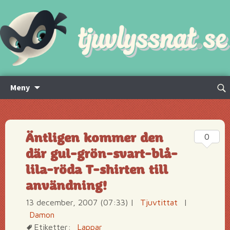
Hoppa
Sök
Meny
till
efte
innehåll
Äntligen kommer den
0
där gul-grön-svart-blå-
lila-röda T-shirten till
användning!
13 december, 2007 (07:33)
|
Tjuvtittat
|
Damon
Etiketter:
Lappar