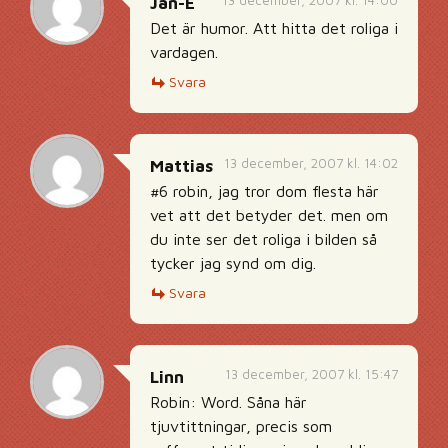
13 december, 2007 kl. 14:00
Jan-E
Det är humor. Att hitta det roliga i
vardagen.
Svara
13 december, 2007 kl. 14:02
Mattias
#6 robin, jag tror dom flesta här
vet att det betyder det. men om
du inte ser det roliga i bilden så
tycker jag synd om dig.
Svara
13 december, 2007 kl. 15:47
Linn
Robin: Word. Såna här
tjuvtittningar, precis som