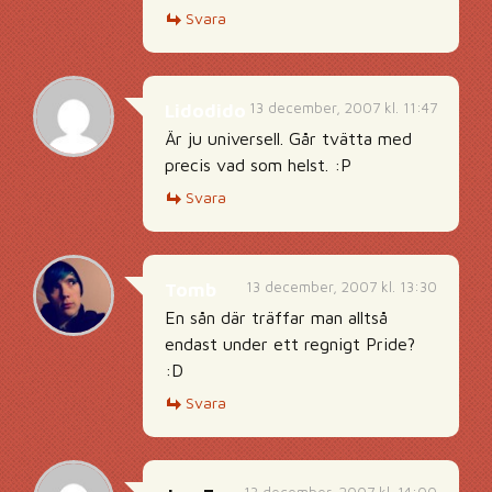
Svara
13 december, 2007 kl. 11:47
Lidodido
Är ju universell. Går tvätta med
precis vad som helst. :P
Svara
13 december, 2007 kl. 13:30
Tomb
En sån där träffar man alltså
endast under ett regnigt Pride?
:D
Svara