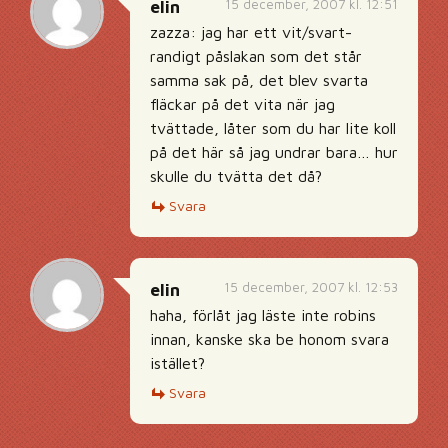
15 december, 2007 kl. 12:51
elin
zazza: jag har ett vit/svart-
randigt påslakan som det står
samma sak på, det blev svarta
fläckar på det vita när jag
tvättade, låter som du har lite koll
på det här så jag undrar bara… hur
skulle du tvätta det då?
Svara
15 december, 2007 kl. 12:53
elin
haha, förlåt jag läste inte robins
innan, kanske ska be honom svara
istället?
Svara