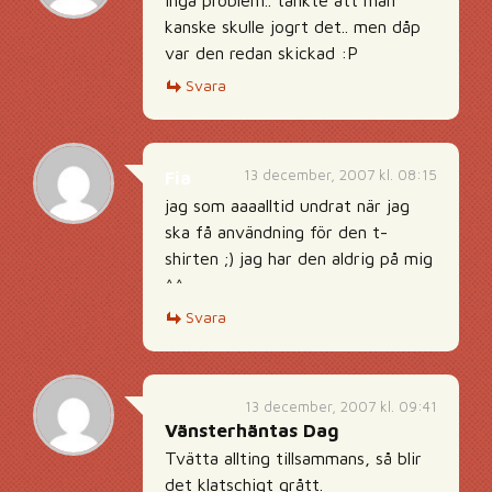
Inga problem.. tänkte att man
kanske skulle jogrt det.. men dåp
var den redan skickad :P
Svara
13 december, 2007 kl. 08:15
Fia
jag som aaaalltid undrat när jag
ska få användning för den t-
shirten ;) jag har den aldrig på mig
^^
Svara
13 december, 2007 kl. 09:41
Vänsterhäntas Dag
Tvätta allting tillsammans, så blir
det klatschigt grått.