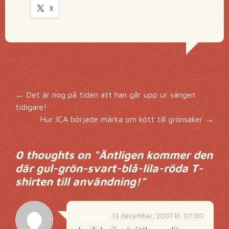
X
Inläggsnavigering
←
Det är nog på tiden att han går upp ur sängen
tidigare!
Hur ICA började märka om kött till grönsaker
→
0 thoughts on “
Äntligen kommer den
där gul-grön-svart-blå-lila-röda T-
shirten till användning!
”
13 december, 2007 kl. 07:00
Damon