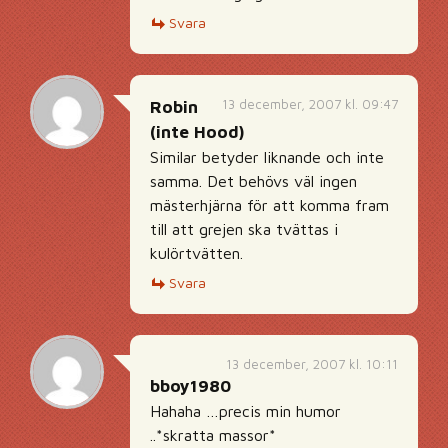
Svara
13 december, 2007 kl. 09:47
Robin
(inte Hood)
Similar betyder liknande och inte
samma. Det behövs väl ingen
mästerhjärna för att komma fram
till att grejen ska tvättas i
kulörtvätten.
Svara
13 december, 2007 kl. 10:11
bboy1980
Hahaha …precis min humor
..*skratta massor*