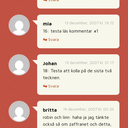
13 december, 2007 kl. 19:12
mia
16: testa läs kommentar #1
Svara
13 december, 2007 kl. 21:17
Johan
18: Testa att kolla på de sista två
tecknen.
Svara
14 december, 2007 kl. 00:33
britta
robin och linn: haha ja jag tänkte
också så om zaffranet och detta,