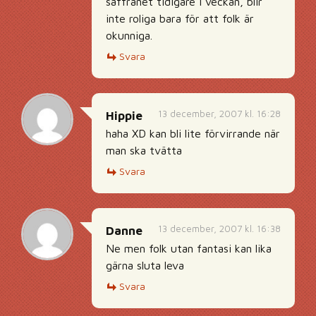
saffranet tidigare i veckan, blir
inte roliga bara för att folk är
okunniga.
Svara
13 december, 2007 kl. 16:28
Hippie
haha XD kan bli lite förvirrande när
man ska tvätta
Svara
13 december, 2007 kl. 16:38
Danne
Ne men folk utan fantasi kan lika
gärna sluta leva
Svara