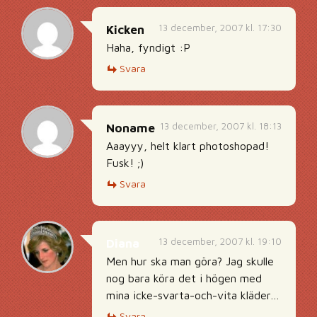
13 december, 2007 kl. 17:30
Kicken
Haha, fyndigt :P
Svara
13 december, 2007 kl. 18:13
Noname
Aaayyy, helt klart photoshopad!
Fusk! ;)
Svara
13 december, 2007 kl. 19:10
Diana
Men hur ska man göra? Jag skulle
nog bara köra det i högen med
mina icke-svarta-och-vita kläder…
Svara