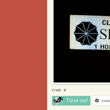
Cred: O
Tipsa oss!
Face