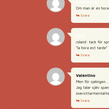
Prakthoran
Om man är en hora 
Svara
jurg
roland: tack för sp
”la hora est tarde” 
Svara
Valentino
Men för sjalingen…
Jag talar själv spa
översittarmentalite
Svara