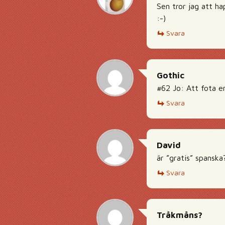
Sen tror jag att ha
:-)
Svara
Gothic
#62 Jo: Att fota e
Svara
David
är ”gratis” spanska
Svara
Tråkmåns?