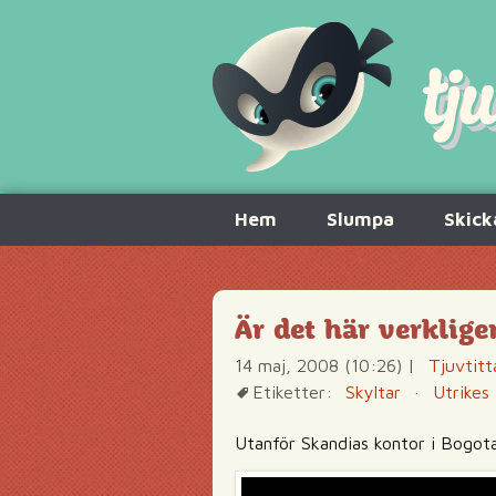
Hoppa
Hem
Slumpa
Skick
till
innehåll
Är det här verkligen
14 maj, 2008 (10:26)
|
Tjuvtitt
Etiketter:
Skyltar
·
Utrikes
Utanför Skandias kontor i Bogot