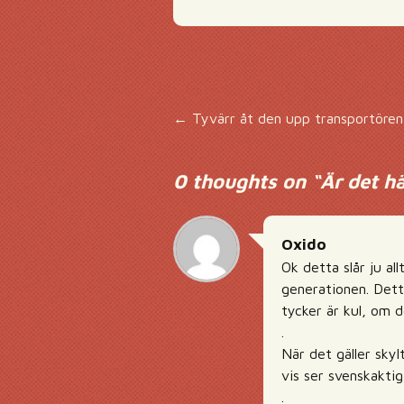
Inläggsnavigering
←
Tyvärr åt den upp transportören
0 thoughts on “
Är det hä
Oxido
Ok detta slår ju all
generationen. Detta
tycker är kul, om d
.
När det gäller skyl
vis ser svenskaktig
.