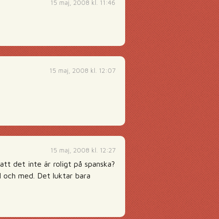
15 maj, 2008 kl. 11:46
15 maj, 2008 kl. 12:07
15 maj, 2008 kl. 12:27
tt det inte är roligt på spanska?
ll och med. Det luktar bara