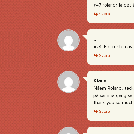
#47 roland: ja det
Svara
..
#24. Eh.. resten av
Svara
Klara
Näem Roland, tack 
på samma gång så k
thank you so much
Svara