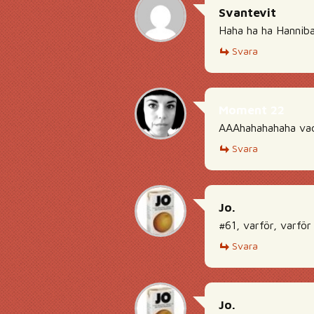
Svantevit
Haha ha ha Hanniba
Svara
Moment 22
AAAhahahahaha vad 
Svara
Jo.
#61, varför, varför
Svara
Jo.