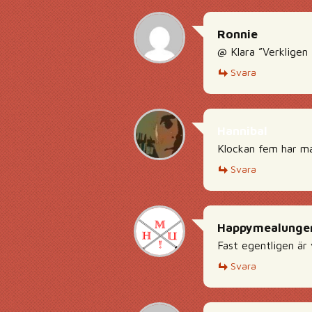
Ronnie
@ Klara ”Verkligen
Svara
Hannibal
Klockan fem har man
Svara
Happymealunge
Fast egentligen är
Svara