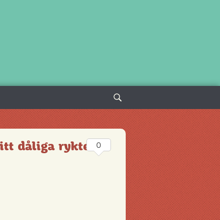
Sök
efter:
itt dåliga rykte?
0