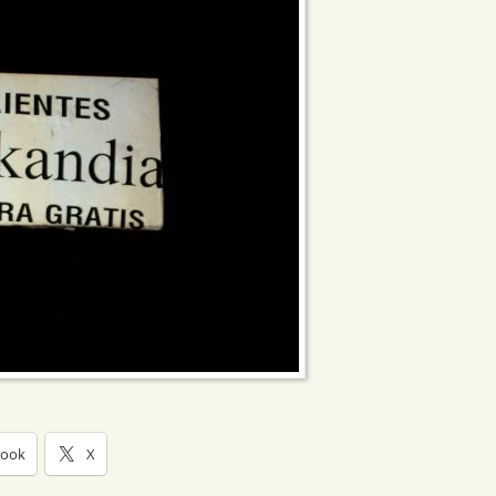
book
X