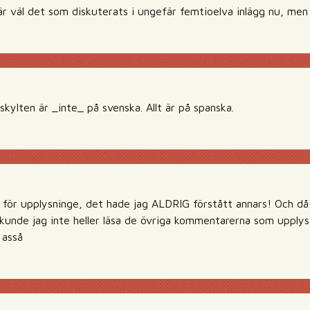
 är väl det som diskuterats i ungefär femtioelva inlägg nu, me
 skylten är _inte_ på svenska. Allt är på spanska.
för upplysninge, det hade jag ALDRIG förstått annars! Och då 
unde jag inte heller läsa de övriga kommentarerna som upplys
 asså