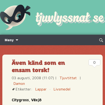
Hoppa
Sök
Meny
till
efte
innehåll
Även känd som en
0
ensam torsk!
03 augusti, 2008 (11:07)
|
Tjuvtittat
|
Damon
Etiketter:
Lappar
·
Livsmedel
Citygross, Växjö