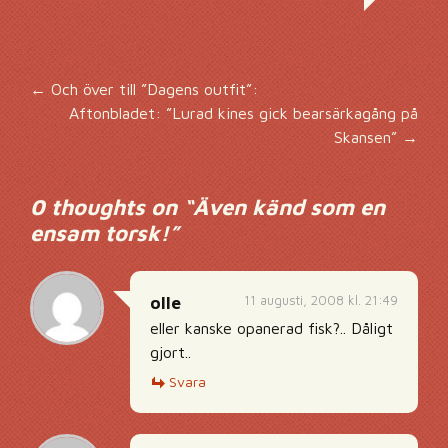
Inläggsnavigering
←
Och över till ”Dagens outfit”:
Aftonbladet: ”Lurad kines gick bearsärkagång på
Skansen”
→
0 thoughts on “
Även känd som en
ensam torsk!
”
11 augusti, 2008 kl. 21:49
olle
eller kanske opanerad fisk?.. Dåligt
gjort..
Svara