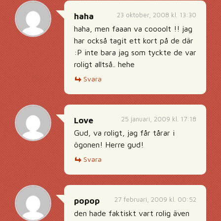
23 oktober, 2008 kl. 13:30
haha
haha, men faaan va coooolt !! jag
har också tagit ett kort på de där
:P inte bara jag som tyckte de var
roligt alltså.. hehe
Svara
25 januari, 2009 kl. 17:18
Love
Gud, va roligt, jag får tårar i
ögonen! Herre gud!
Svara
27 februari, 2009 kl. 00:52
popop
den hade faktiskt vart rolig även