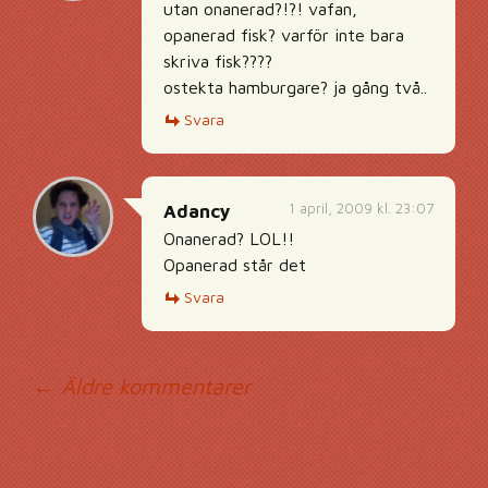
utan onanerad?!?! vafan,
opanerad fisk? varför inte bara
skriva fisk????
ostekta hamburgare? ja gång två..
Svara
1 april, 2009 kl. 23:07
Adancy
Onanerad? LOL!!
Opanerad står det
Svara
Kommentarsnavig
← Äldre kommentarer