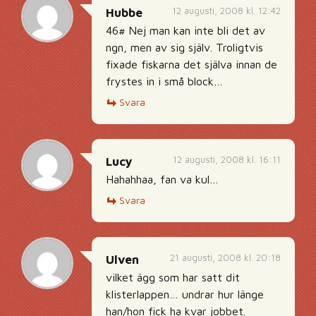
12 augusti, 2008 kl. 12:42
Hubbe
46# Nej man kan inte bli det av
ngn, men av sig själv. Troligtvis
fixade fiskarna det själva innan de
frystes in i små block…
Svara
12 augusti, 2008 kl. 16:11
Lucy
Hahahhaa, fan va kul…
Svara
21 augusti, 2008 kl. 20:18
Ulven
vilket ägg som har satt dit
klisterlappen… undrar hur länge
han/hon fick ha kvar jobbet.