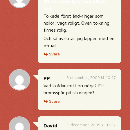
Förvirrade tjej som säger
hej
Tolkade först änd-ringar som
nollor, vagt roligt. Ovan tolkning
finnes rolig.
Och så avslutar jag lappen med en
e-mail.
Svara
3 december, 2009 kl. 10:17
PP
Vad skådar mitt brunöga? Ett
bromsspår på räkningen?
Svara
3 december, 2009 kl. 11:32
David