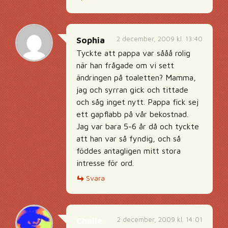
2 december, 2009 kl. 13:40
Sophia
Tyckte att pappa var sååå rolig
när han frågade om vi sett
ändringen på toaletten? Mamma,
jag och syrran gick och tittade
och såg inget nytt. Pappa fick sej
ett gapflabb på vår bekostnad.
Jag var bara 5-6 år då och tyckte
att han var så fyndig, och så
föddes antagligen mitt stora
intresse för ord.
Svara
2 december, 2009 kl. 14:01
Challe