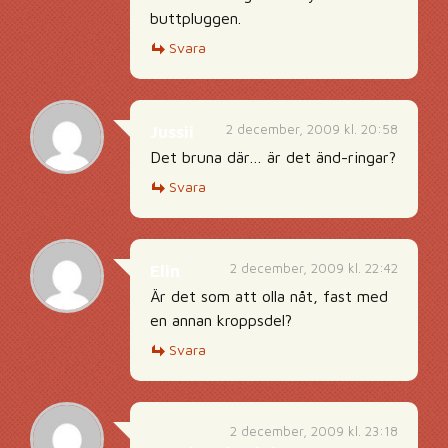
buttpluggen.
Svara
2 december, 2009 kl. 20:58
Jussii
Det bruna där… är det änd-ringar?
Svara
2 december, 2009 kl. 22:42
Elin
Är det som att olla nåt, fast med
en annan kroppsdel?
Svara
2 december, 2009 kl. 23:18