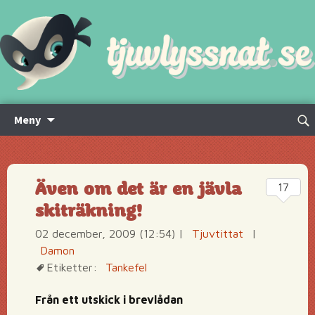
Hoppa
Sök
Meny
till
efte
innehåll
Även om det är en jävla
17
skiträkning!
02 december, 2009 (12:54)
|
Tjuvtittat
|
Damon
Etiketter:
Tankefel
Från ett utskick i brevlådan