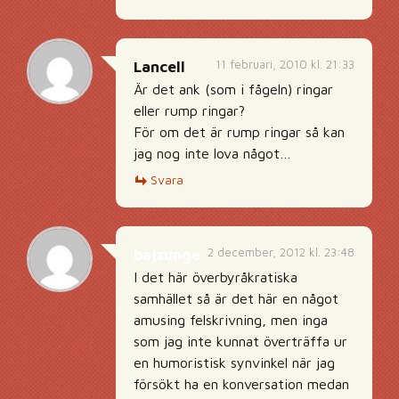
11 februari, 2010 kl. 21:33
Lancell
Är det ank (som i fågeln) ringar
eller rump ringar?
För om det är rump ringar så kan
jag nog inte lova något…
Svara
2 december, 2012 kl. 23:48
bajsunge
I det här överbyråkratiska
samhället så är det här en något
amusing felskrivning, men inga
som jag inte kunnat överträffa ur
en humoristisk synvinkel när jag
försökt ha en konversation medan