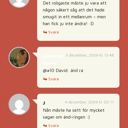
Det roligaste måste ju vara att
någon säkert såg att det hade
smugit in ett mellanrum – men
han fick ju inte ändra! :D
Svara
3 december, 2009 kl. 13:48
Hannibal
Hayes
@#10 David: änd ra
Svara
4 december, 2009 kl. 00:11
J
Nån måste ha sett för mycket
sagan om änd-ringen :)
Svara