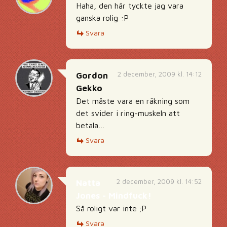
Haha, den här tyckte jag vara
ganska rolig :P
Svara
2 december, 2009 kl. 14:12
Gordon
Gekko
Det måste vara en räkning som
det svider i ring-muskeln att
betala…
Svara
2 december, 2009 kl. 14:52
Natta
Jones - Mindfuck!
Så roligt var inte ;P
Svara