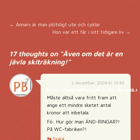
Inläggsnavigering
←
Annars är man plötsligt ute och cyklar
Hon var ett får i sitt tidigare liv
→
17 thoughts on “
Även om det är en
jävla skiträkning!
”
2 december, 2009 kl. 13:40
http://pappabloggen2.wordpress.
Måste alltså vara fritt fram att
ange ett mindre sketet antal
kronor att inbetala.
Fö: Hur gör man ÄND-RINGAR?!
På WC-fabriken?!
Svara