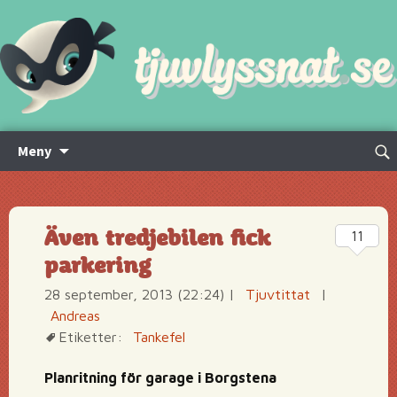
Hoppa
Sök
Meny
till
efte
innehåll
Även tredjebilen fick
11
parkering
28 september, 2013 (22:24)
|
Tjuvtittat
|
Andreas
Etiketter:
Tankefel
Planritning för garage i Borgstena