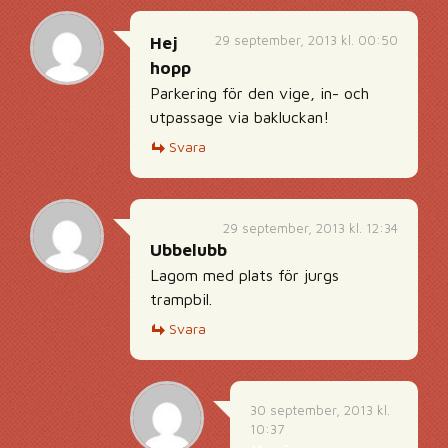
29 september, 2013 kl. 00:50
Hej
hopp
Parkering för den vige, in- och
utpassage via bakluckan!
Svara
29 september, 2013 kl. 12:34
Ubbelubb
Lagom med plats för jurgs
trampbil.
Svara
30 september, 2013 kl.
10:37