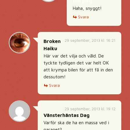
the jurg
Haha, snyggt!
Svara
29 september, 2013 kl. 16:21
Broken
Haiku
Här var det vilja och våld. De
tyckte tydligen det var helt OK
att krympa bilen för att få in den
dessutom!
Svara
29 september, 2013 kl. 19:12
Vänsterhäntas Dag
Varför ska de ha en massa ved i
garaget?