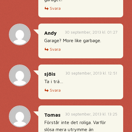
Svara
30 september, 2013 kl. 01:27
Andy
Garage? More like garbage.
Svara
30 september, 2013 kl. 12:51
sjöis
Ta i trä…
Svara
30 september, 2013 kl. 13:25
Tomas
Förstår inte det roliga. Varför
slösa mera utrymme än