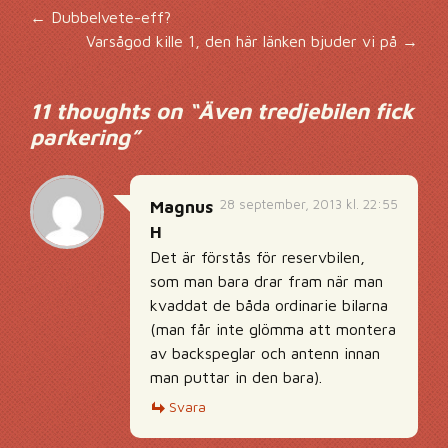
Inläggsnavigering
←
Dubbelvete-eff?
Varsågod kille 1, den här länken bjuder vi på
→
11 thoughts on “
Även tredjebilen fick
parkering
”
28 september, 2013 kl. 22:55
Magnus
H
Det är förstås för reservbilen,
som man bara drar fram när man
kvaddat de båda ordinarie bilarna
(man får inte glömma att montera
av backspeglar och antenn innan
man puttar in den bara).
Svara