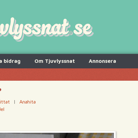
a bidrag
Om Tjuvlyssnat
Annonsera
”
ittat
|
Anahita
el