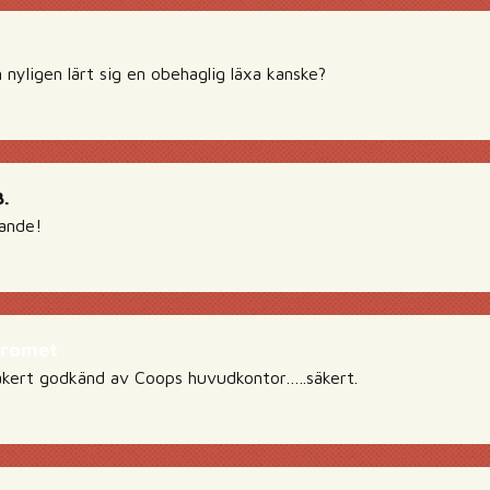
nyligen lärt sig en obehaglig läxa kanske?
.
lande!
dromet
äkert godkänd av Coops huvudkontor…..säkert.