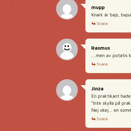
mupp
Knark är bajs, baj
Svara
Rasmus
….men av potatis k
Svara
Jinza
En praktikant hade
”Inte skylla på pra
Nej okej… en somm
Svara