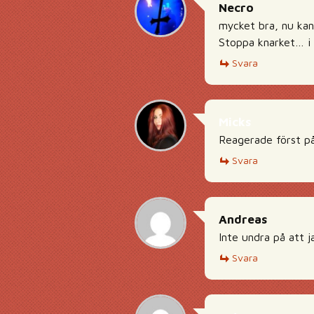
Necro
mycket bra, nu kan
Stoppa knarket… i 
Svara
Micks
Reagerade först på
Svara
Andreas
Inte undra på att ja
Svara