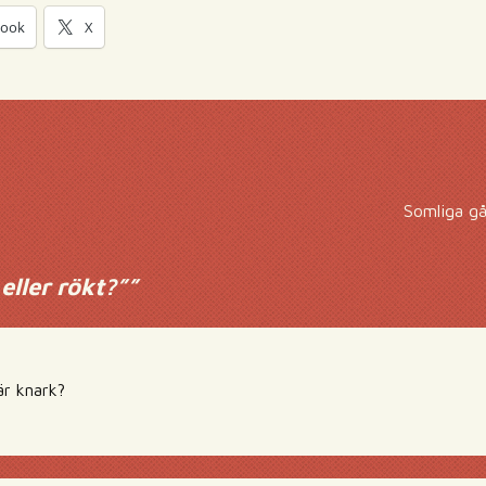
book
X
Somliga gå
eller rökt?”
”
är knark?