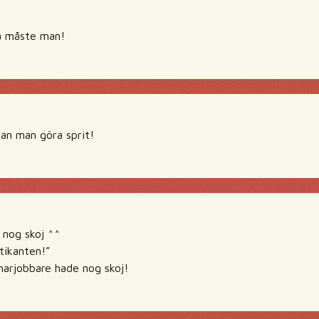
sa måste man!
an man göra sprit!
 nog skoj ^^
ktikanten!”
arjobbare hade nog skoj!