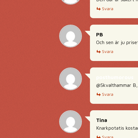
Svara
PB
Och sen är ju pris
Svara
posthumorous
@Skvalthammar B, l
Svara
Tina
Knarkpotatis kosta
Svara