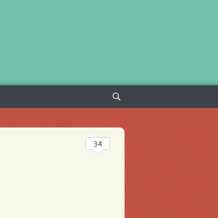
Sök
efter:
34