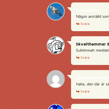
Everlasting
Någon anställd som 
Svara
Skvalthammar B
Subliminalt medde
Svara
Stockholm Syn
Haha, den där är s
Svara