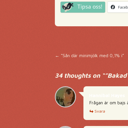
Tipsa oss!
Face
Inläggsnavigering
←
”Sån där minimjölk med 0,1% i”
34 thoughts on “
”Bakad 
Hannibal Hayes
Frågan är om bajs 
Svara