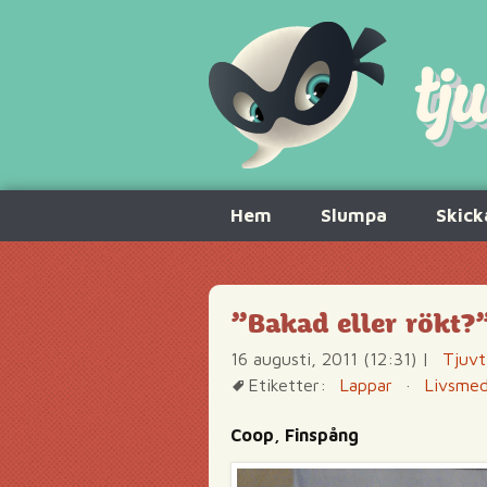
Hoppa
Hem
Slumpa
Skick
till
innehåll
”Bakad eller rökt?
16 augusti, 2011 (12:31)
|
Tjuvt
Etiketter:
Lappar
·
Livsmed
Coop, Finspång