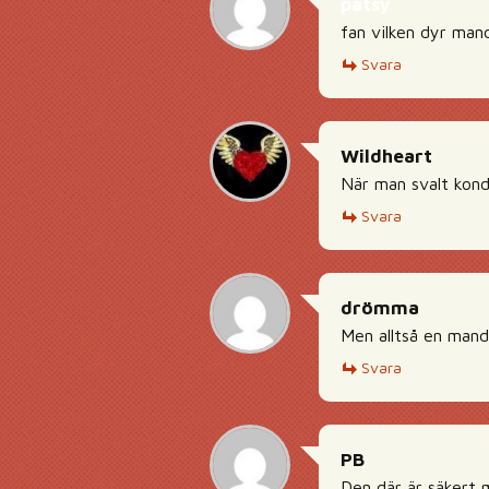
patsy
fan vilken dyr man
Svara
Wildheart
När man svalt kond
Svara
drömma
Men alltså en mand
Svara
PB
Den där är säkert 