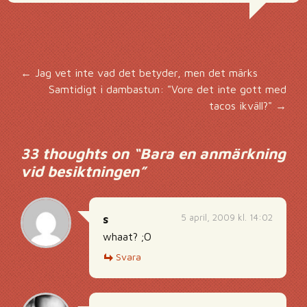
Inläggsnavigering
←
Jag vet inte vad det betyder, men det märks
Samtidigt i dambastun: "Vore det inte gott med
tacos ikväll?"
→
33 thoughts on “
Bara en anmärkning
vid besiktningen
”
5 april, 2009 kl. 14:02
s
whaat? ;O
Svara