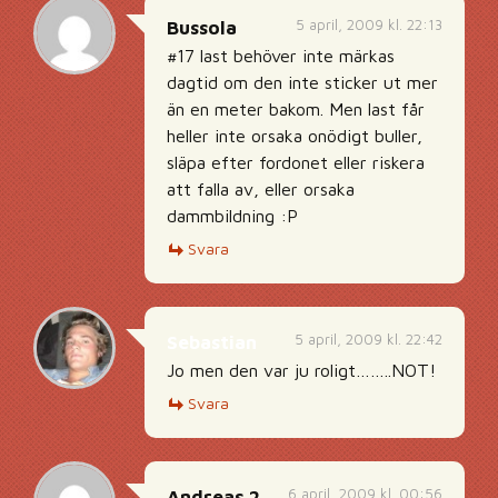
5 april, 2009 kl. 22:13
Bussola
#17 last behöver inte märkas
dagtid om den inte sticker ut mer
än en meter bakom. Men last får
heller inte orsaka onödigt buller,
släpa efter fordonet eller riskera
att falla av, eller orsaka
dammbildning :P
Svara
5 april, 2009 kl. 22:42
Sebastian
Jo men den var ju roligt……..NOT!
Svara
6 april, 2009 kl. 00:56
Andreas 2