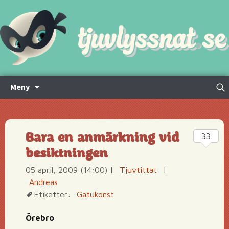
Hoppa
Sök
Meny
till
efte
innehåll
Bara en anmärkning vid
33
besiktningen
05 april, 2009 (14:00)
|
Tjuvtittat
|
Andreas
Etiketter:
Gatukonst
Örebro