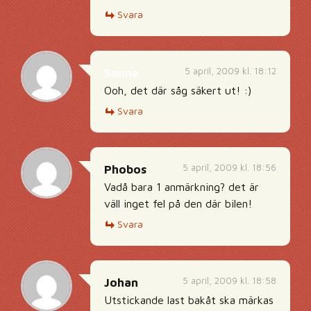
Svara
5 april, 2009 kl. 18:12
Sanna
Ooh, det där såg säkert ut! :)
Svara
5 april, 2009 kl. 18:56
Phobos
Vadå bara 1 anmärkning? det är
väll inget fel på den där bilen!
Svara
5 april, 2009 kl. 18:58
Johan
Utstickande last bakåt ska märkas