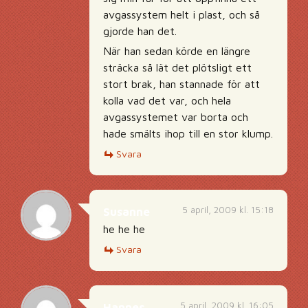
avgassystem helt i plast, och så
gjorde han det.
När han sedan körde en längre
sträcka så lät det plötsligt ett
stort brak, han stannade för att
kolla vad det var, och hela
avgassystemet var borta och
hade smälts ihop till en stor klump.
Svara
5 april, 2009 kl. 15:18
Susanne
he he he
Svara
5 april, 2009 kl. 16:05
Hannes