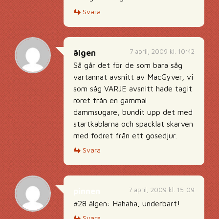
Svara
7 april, 2009 kl. 10:42
älgen
Så går det för de som bara såg
vartannat avsnitt av MacGyver, vi
som såg VARJE avsnitt hade tagit
röret från en gammal
dammsugare, bundit upp det med
startkablarna och spacklat skarven
med fodret från ett gosedjur.
Svara
7 april, 2009 kl. 15:09
pinnen
#28 älgen: Hahaha, underbart!
Svara