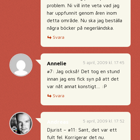
problem. Ni vill inte veta vad jag
har uppfunnit genom åren inom
detta område. Nu ska jag beställa
några böcker på negerländska.
Svara
5 april, 2009 kl. 17:45
Annelie
#7: Jag också! Det tog en stund
innan jag ens fick syn på att det
var nåt annat konstigt… :P
Svara
5 april, 2009 kl. 17:52
Andreas
Djurist – #11: Sant, det var ett
fult fel. Korrigerar det nu.