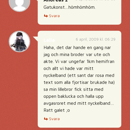
Gatukonst…hömhömhöm.
Svara
6 april, 2009 kl. 06:29
Lalla
Haha, det dar hande en gang nar
jag och mina broder var ute och
akte. Vi var ungefar 1km hemifran
och allt vi hade var mitt
nyckelband (ett sant dar rosa med
text som alla fjortisar brukade ha)
sa min lillebror fick sitta med
oppen baklucka och halla upp
avgasroret med mitt nyckelband…
Ratt galet ;o
Svara