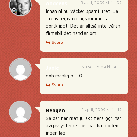
5 april, 2009 kl. 14:09
Andreas
Innan ni nu väcker spamfiltret: Ja,
bilens registreringsnummer är
bortklippt. Det är alltså inte våran
firmabil det handlar om.
Svara
5 april, 2009 kl. 14:13
Junie
ooh manlig bil :O
Svara
5 april, 2009 kl. 14:19
Bengan
Så där har man ju åkt flera ggr. när
avgassystemet lossnar har nöden
ingen lag