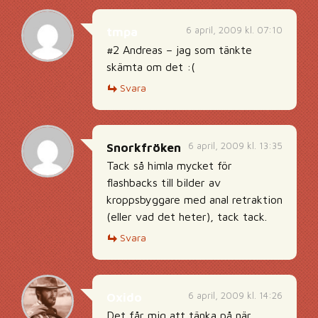
6 april, 2009 kl. 07:10
tmpa
#2 Andreas – jag som tänkte
skämta om det :(
Svara
6 april, 2009 kl. 13:35
Snorkfröken
Tack så himla mycket för
flashbacks till bilder av
kroppsbyggare med anal retraktion
(eller vad det heter), tack tack.
Svara
6 april, 2009 kl. 14:26
Oxido
Det får mig att tänka på när