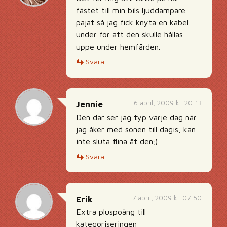
fästet till min bils ljuddämpare
pajat så jag fick knyta en kabel
under för att den skulle hållas
uppe under hemfärden.
Svara
6 april, 2009 kl. 20:13
Jennie
Den där ser jag typ varje dag när
jag åker med sonen till dagis, kan
inte sluta flina åt den;)
Svara
7 april, 2009 kl. 07:50
Erik
Extra pluspoäng till
kategoriseringen