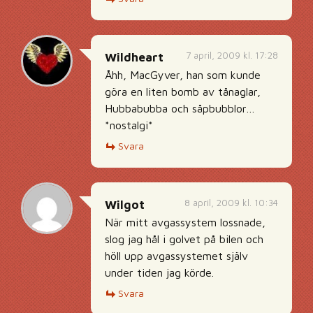
7 april, 2009 kl. 17:28
Wildheart
Åhh, MacGyver, han som kunde
göra en liten bomb av tånaglar,
Hubbabubba och såpbubblor…
*nostalgi*
Svara
8 april, 2009 kl. 10:34
Wilgot
När mitt avgassystem lossnade,
slog jag hål i golvet på bilen och
höll upp avgassystemet själv
under tiden jag körde.
Svara