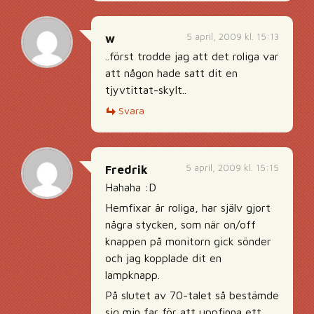
5 april, 2009 kl. 15:13
w
..först trodde jag att det roliga var
att någon hade satt dit en
tjyvtittat-skylt..
Svara
5 april, 2009 kl. 15:15
Fredrik
Hahaha :D
Hemfixar är roliga, har själv gjort
några stycken, som när on/off
knappen på monitorn gick sönder
och jag kopplade dit en
lampknapp.
På slutet av 70-talet så bestämde
sig min far för att uppfinna ett