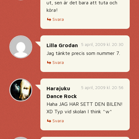
ut, sen är det bara att tuta och
köra!
Svara
5 april, 2009 kl. 20:30
Lilla Grodan
Jag tänkte precis som nummer 7.
Svara
5 april, 2009 kl. 20:56
Harajuku
Dance Rock
Haha JAG HAR SETT DEN BILEN!
XD Typ vid skolan I think ^w^
Svara