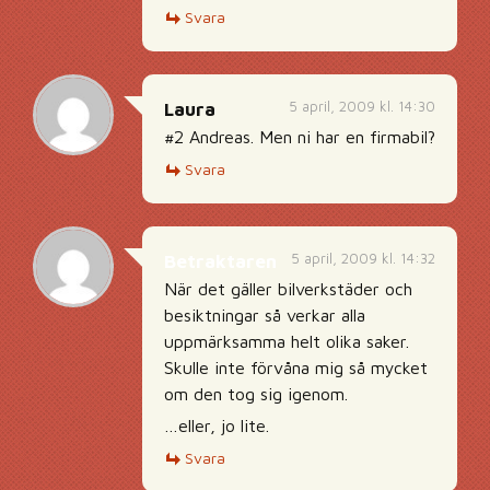
Svara
5 april, 2009 kl. 14:30
Laura
#2 Andreas. Men ni har en firmabil?
Svara
5 april, 2009 kl. 14:32
Betraktaren
När det gäller bilverkstäder och
besiktningar så verkar alla
uppmärksamma helt olika saker.
Skulle inte förvåna mig så mycket
om den tog sig igenom.
…eller, jo lite.
Svara