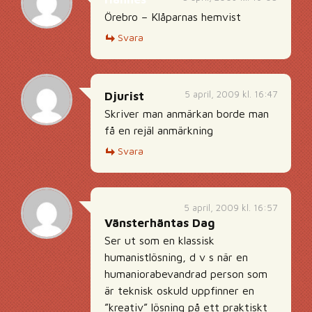
Örebro – Klåparnas hemvist
Svara
5 april, 2009 kl. 16:47
Djurist
Skriver man anmärkan borde man
få en rejäl anmärkning
Svara
5 april, 2009 kl. 16:57
Vänsterhäntas Dag
Ser ut som en klassisk
humanistlösning, d v s när en
humaniorabevandrad person som
är teknisk oskuld uppfinner en
”kreativ” lösning på ett praktiskt