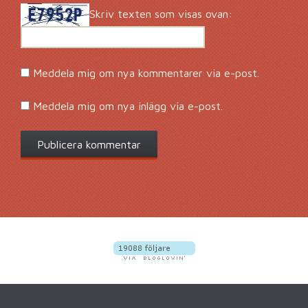
Skriv texten som visas ovan:
Meddela mig om nya kommentarer via e-post.
Meddela mig om nya inlägg via e-post.