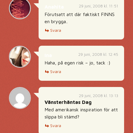
29 juni, 2008 kl. 11:51
Anahita
Förutsatt att där faktiskt FINNS
en brygga..
Svara
29 juni, 2008 kl. 12:45
Ina
Haha, på egen risk – jo, tack :)
Svara
29 juni, 2008 kl. 13:13
Vänsterhäntas Dag
Med amerikansk inspiration för att
slippa bli stämd?
Svara