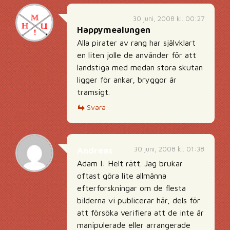
30 juni, 2008 kl. 00:27
Happymealungen
Alla pirater av rang har självklart
en liten jolle de använder för att
landstiga med medan stora skutan
ligger för ankar, bryggor är
tramsigt.
Svara
30 juni, 2008 kl. 01:38
Andreas
Adam I: Helt rätt. Jag brukar
oftast göra lite allmänna
efterforskningar om de flesta
bilderna vi publicerar här, dels för
att försöka verifiera att de inte är
manipulerade eller arrangerade