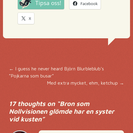
Tipsa oss!
Facebook
X
Inläggsnavigering
←
I guess he never heard Björn Blurbleblub’s
”Pojkarna som busar”
Med extra mycket, ehm, ketchup
→
17 thoughts on “
Bron som
Nollvisionen glömde har en syster
vid kusten
”