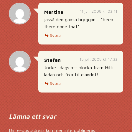
11 juli, 2008 kl. 03:11
Martina
jasså den gamla bryggan… *been
there done that*
Svara
15 juli, 2008 kl. 17:33
Stefan
Jocke- dags att plocka fram Hilti
ladan och fixa till elandet!
Svara
Lämna ett svar
Din e-postadress kommer inte publiceras.