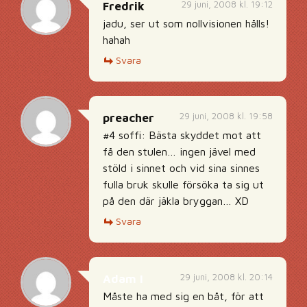
29 juni, 2008 kl. 19:12
Fredrik
jadu, ser ut som nollvisionen hålls!
hahah
Svara
29 juni, 2008 kl. 19:58
preacher
#4 soffi: Bästa skyddet mot att
få den stulen… ingen jävel med
stöld i sinnet och vid sina sinnes
fulla bruk skulle försöka ta sig ut
på den där jäkla bryggan… XD
Svara
29 juni, 2008 kl. 20:14
Adam I
Måste ha med sig en båt, för att