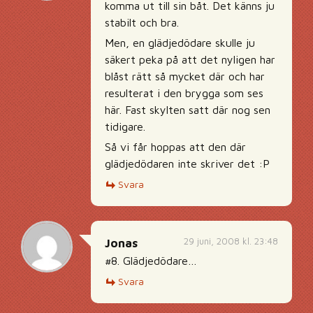
komma ut till sin båt. Det känns ju
stabilt och bra.
Men, en glädjedödare skulle ju
säkert peka på att det nyligen har
blåst rätt så mycket där och har
resulterat i den brygga som ses
här. Fast skylten satt där nog sen
tidigare.
Så vi får hoppas att den där
glädjedödaren inte skriver det :P
Svara
29 juni, 2008 kl. 23:48
Jonas
#8. Glädjedödare…
Svara