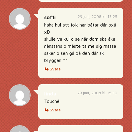
29 juni, 2008 kl. 13:25
soffi
haha kul att folk har båtar där oxå
xD
skulle va kul o se när dom ska åka
nånstans o måste ta me sig massa
saker o sen gå på den där sk
bryggan ^^
Svara
29 juni, 2008 kl. 15:10
linda
Touché.
Svara