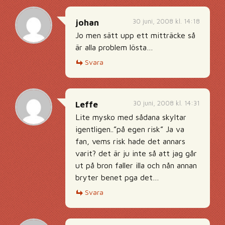
30 juni, 2008 kl. 14:18
johan
Jo men sätt upp ett mitträcke så
är alla problem lösta…
Svara
30 juni, 2008 kl. 14:31
Leffe
Lite mysko med sådana skyltar
igentligen..”på egen risk” Ja va
fan, vems risk hade det annars
varit? det är ju inte så att jag går
ut på bron faller illa och nån annan
bryter benet pga det…
Svara