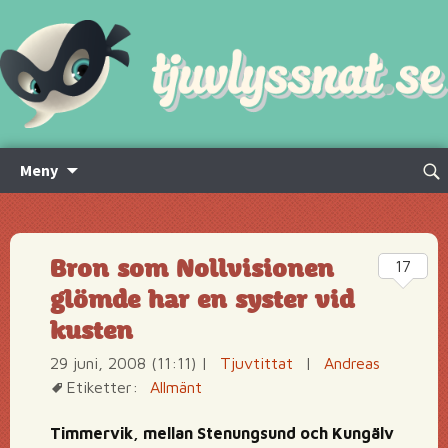
Hoppa
Sök
Meny
till
efte
innehåll
Bron som Nollvisionen
17
glömde har en syster vid
kusten
29 juni, 2008 (11:11)
|
Tjuvtittat
|
Andreas
Etiketter:
Allmänt
Timmervik, mellan Stenungsund och Kungälv