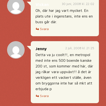
30 juni, 2008 kl. 22:02
Vickan
Oh, där har jag vart mycket. En
plats ute i ingenstans, inte ens en
buss går där.
Svara
2 juli, 2008 kl. 21:25
Jenny
Detta va ju coolt!!, en metropol
med inte ens 500 boende kanske
200 st, som kommer med här, där
jag råkar vara uppväxt!! å det är
verkligen ett vackert ställe, även
om bryggorna inte har så mkt att
erbjuda:p
Svara