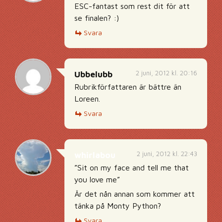
ESC-fantast som rest dit för att
se finalen? :)
Svara
2 juni, 2012 kl. 20:16
Ubbelubb
Rubrikförfattaren är bättre än
Loreen.
Svara
2 juni, 2012 kl. 22:43
whirlabou
”Sit on my face and tell me that
you love me”
Är det nån annan som kommer att
tänka på Monty Python?
Svara