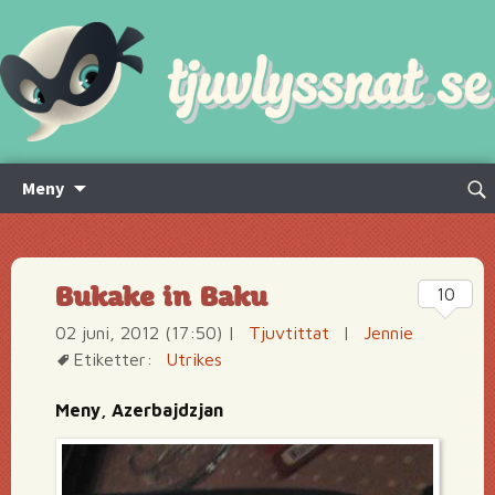
Hoppa
Sök
Meny
till
efte
innehåll
Bukake in Baku
10
02 juni, 2012 (17:50)
|
Tjuvtittat
|
Jennie
Etiketter:
Utrikes
Meny, Azerbajdzjan