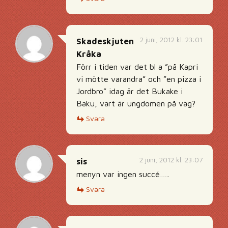
2 juni, 2012 kl. 23:01
Skadeskjuten
Kråka
Förr i tiden var det bl a ”på Kapri
vi mötte varandra” och ”en pizza i
Jordbro” idag är det Bukake i
Baku, vart är ungdomen på väg?
Svara
2 juni, 2012 kl. 23:07
sis
menyn var ingen succé…..
Svara