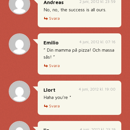
2 juni, 2012 kl. 23:59
Andreas
No, no, the success is all ours.
Svara
4 juni, 2012 kl. 07:16
Emilio
” Din mamma på pizza! Och massa
sås! ”
Svara
4 juni, 2012 kl. 19:00
Llort
Haha you’re *
Svara
4 juni, 2012 kl. 23:19